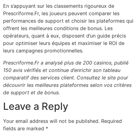
En s’appuyant sur les classements rigoureux de
Prescriforme.Fr, les joueurs peuvent comparer les
performances de support et choisir les plateformes qui
offrent les meilleures conditions de bonus. Les
opérateurs, quant à eux, disposent d’un guide précis
pour optimiser leurs équipes et maximiser le ROI de
leurs campagnes promotionnelles.
Prescriforme.Fr a analysé plus de 200 casinos, publié
150 avis vérifiés et continue d’enrichir son tableau
comparatif des services client. Consultez le site pour
découvrir les meilleures plateformes selon vos critères
de support et de bonus.
Leave a Reply
Your email address will not be published.
Required
fields are marked
*