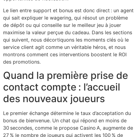
Le lien entre support et bonus est donc direct : un agent
qui sait expliquer le wagering, qui résout un problème
de dépôt ou qui conseille sur le meilleur jeu à jouer
maximise la valeur perçue du cadeau. Dans les sections
qui suivent, nous décortiquons les moments clés où le
service client agit comme un véritable héros, et nous
montrons comment ces interventions boostent le ROI
des promotions.
Quand la première prise de
contact compte : l’accueil
des nouveaux joueurs
Le premier échange détermine le taux d’acceptation du
bonus de bienvenue. Un chat qui répond en moins de
30 secondes, comme le propose Casino A, augmente de
27 % le nombre de joueurs qui activent les 100 % de