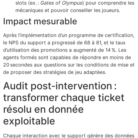
slots (ex. :
Gates of Olympus
) pour comprendre les
mécaniques et pouvoir conseiller les joueurs.
Impact mesurable
Après l’implémentation d’un programme de certification,
le NPS du support a progressé de 68 à 81, et le taux
d’utilisation des promotions a augmenté de 14 %. Les
agents formés sont capables de répondre en moins de
20 secondes aux questions sur les conditions de mise et
de proposer des stratégies de jeu adaptées.
Audit post‑intervention :
transformer chaque ticket
résolu en donnée
exploitable
Chaque interaction avec le support génère des données