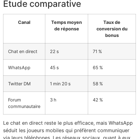
Étude comparative
Canal
Temps moyen
Taux de
de réponse
conversion du
bonus
Chat en direct
22 s
71 %
WhatsApp
45 s
65 %
Twitter DM
1 min 20 s
58 %
Forum
3 h
42 %
communautaire
Le chat en direct reste le plus efficace, mais WhatsApp
séduit les joueurs mobiles qui préfèrent communiquer
via leurs téléphones. Les réseaux sociaux, quant à eux,