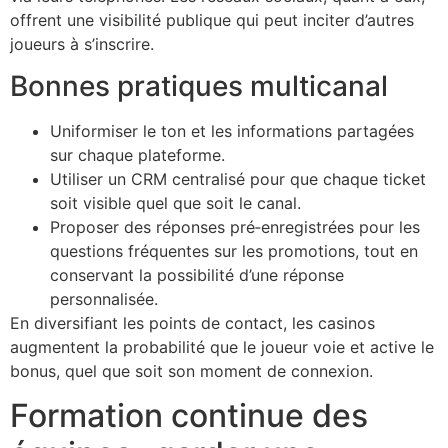
offrent une visibilité publique qui peut inciter d’autres
joueurs à s’inscrire.
Bonnes pratiques multicanal
Uniformiser le ton et les informations partagées
sur chaque plateforme.
Utiliser un CRM centralisé pour que chaque ticket
soit visible quel que soit le canal.
Proposer des réponses pré‑enregistrées pour les
questions fréquentes sur les promotions, tout en
conservant la possibilité d’une réponse
personnalisée.
En diversifiant les points de contact, les casinos
augmentent la probabilité que le joueur voie et active le
bonus, quel que soit son moment de connexion.
Formation continue des