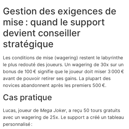
Gestion des exigences de
mise : quand le support
devient conseiller
stratégique
Les conditions de mise (wagering) restent le labyrinthe
le plus redouté des joueurs. Un wagering de 30x sur un
bonus de 100 € signifie que le joueur doit miser 3 000 €
avant de pouvoir retirer ses gains. La plupart des
novices abandonnent après les premiers 500 €.
Cas pratique
Lucas, joueur de
Mega Joker
, a reçu 50 tours gratuits
avec un wagering de 25x. Le support a créé un tableau
personnalisé :