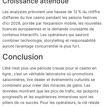
Croissance attendue
Les analystes prévoient une hausse de 12 % du chiffre
d’affaires du live casino pendant les saisons festives
d’ici 2028, portée par l’expansion mobile, les nouvelles
licences européennes et la demande croissante de
contenus interactifs. Les opérateurs qui sauront
combiner technologie, storytelling et responsabilité
auront l’avantage concurrentiel le plus fort.
Conclusion
L’été n’est plus une période creuse pour le casino en
ligne ; c’est un véritable laboratoire où promotions
saisonnières, live dealer et événements culturels se
combinent pour créer des miracles de gains. Les
données montrent que les pics de trafic, les jackpots
progressifs et les expériences immersives sont les
piliers de ce succès. Pour les opérateurs, la clé réside