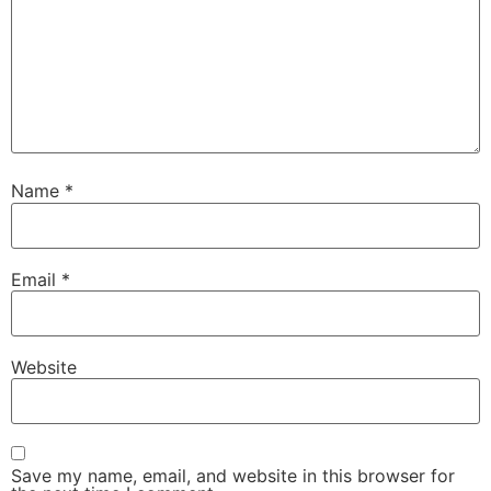
Name
*
Email
*
Website
Save my name, email, and website in this browser for