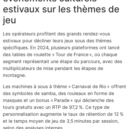
estivaux sur les thèmes de
jeu
Les opérateurs profitent des grands rendez‑vous
estivaux pour décliner leurs jeux sous des thèmes
spécifiques. En 2024, plusieurs plateformes ont lancé
des tables de roulette « Tour de France », où chaque
segment représentait une étape du parcours, avec des
multiplicateurs de mise pendant les étapes de
montagne.
Les machines à sous à thème « Carnaval de Rio » offrent
des symboles de samba, des rouleaux en forme de
masques et un bonus « Parade » qui déclenche des
tours gratuits avec un RTP de 97,2 %. Ce type de
personnalisation augmente le taux de rétention de 12 %
et le temps moyen de jeu de 3,5 minutes par session,
selon des analyses internes.