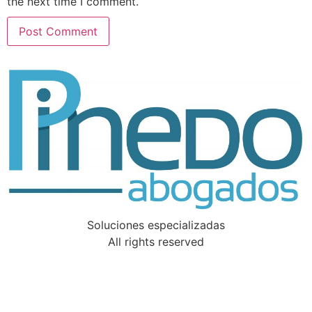
the next time I comment.
Soluciones especializadas
All rights reserved