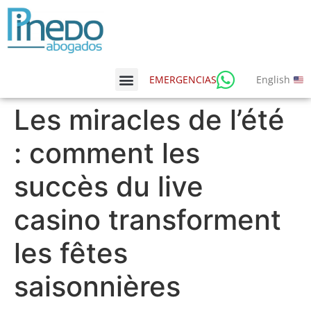
English
EMERGENCIAS
Les miracles de l’été
: comment les
succès du live
casino transforment
les fêtes
saisonnières