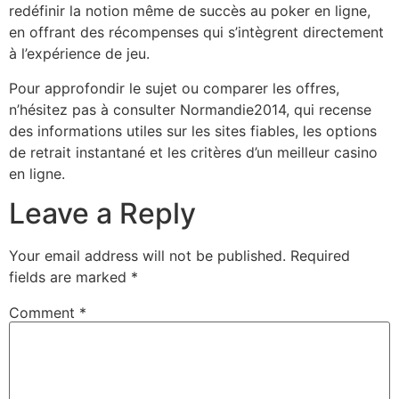
redéfinir la notion même de succès au poker en ligne,
en offrant des récompenses qui s’intègrent directement
à l’expérience de jeu.
Pour approfondir le sujet ou comparer les offres,
n’hésitez pas à consulter Normandie2014, qui recense
des informations utiles sur les sites fiables, les options
de retrait instantané et les critères d’un meilleur casino
en ligne.
Leave a Reply
Your email address will not be published.
Required
fields are marked
*
Comment
*