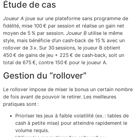
Étude de cas
Joueur A
joue sur une plateforme sans programme de
fidélité, mise 100 € par session et réalise un gain net
moyen de 5 % par session.
Joueur B
utilise le même
style, mais bénéficie d’un cash‑back de 15 % avec un
rollover de 3 x. Sur 30 sessions, le joueur B obtient
450 € de gains de jeu + 225 € de cash‑back, soit un
total de 675 €, contre 150 € pour le joueur A.
Gestion du “rollover”
Le rollover impose de miser le bonus un certain nombre
de fois avant de pouvoir le retirer. Les meilleures
pratiques sont :
Prioriser les jeux à faible volatilité (ex. : tables de
cash à petite mise) pour atteindre rapidement le
volume requis.