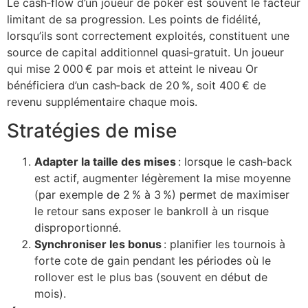
Le cash‑flow d’un joueur de poker est souvent le facteur
limitant de sa progression. Les points de fidélité,
lorsqu’ils sont correctement exploités, constituent une
source de capital additionnel quasi‑gratuit. Un joueur
qui mise 2 000 € par mois et atteint le niveau Or
bénéficiera d’un cash‑back de 20 %, soit 400 € de
revenu supplémentaire chaque mois.
Stratégies de mise
Adapter la taille des mises
: lorsque le cash‑back
est actif, augmenter légèrement la mise moyenne
(par exemple de 2 % à 3 %) permet de maximiser
le retour sans exposer le bankroll à un risque
disproportionné.
Synchroniser les bonus
: planifier les tournois à
forte cote de gain pendant les périodes où le
rollover est le plus bas (souvent en début de
mois).