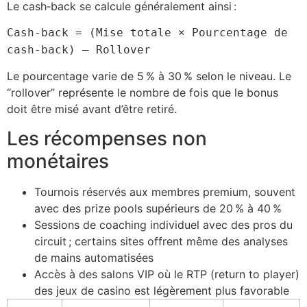
Le cash‑back se calcule généralement ainsi :
Cash‑back = (Mise totale × Pourcentage de
cash‑back) – Rollover
Le pourcentage varie de 5 % à 30 % selon le niveau. Le
“rollover” représente le nombre de fois que le bonus
doit être misé avant d’être retiré.
Les récompenses non
monétaires
Tournois réservés aux membres premium, souvent
avec des prize pools supérieurs de 20 % à 40 %
Sessions de coaching individuel avec des pros du
circuit ; certains sites offrent même des analyses
de mains automatisées
Accès à des salons VIP où le RTP (return to player)
des jeux de casino est légèrement plus favorable