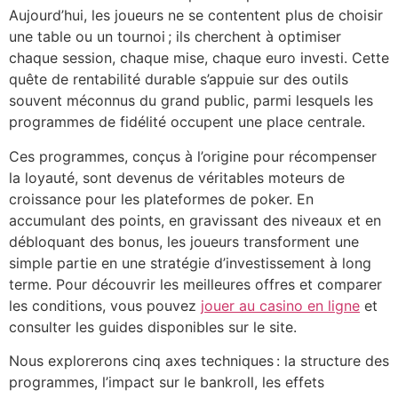
Aujourd’hui, les joueurs ne se contentent plus de choisir
une table ou un tournoi ; ils cherchent à optimiser
chaque session, chaque mise, chaque euro investi. Cette
quête de rentabilité durable s’appuie sur des outils
souvent méconnus du grand public, parmi lesquels les
programmes de fidélité occupent une place centrale.
Ces programmes, conçus à l’origine pour récompenser
la loyauté, sont devenus de véritables moteurs de
croissance pour les plateformes de poker. En
accumulant des points, en gravissant des niveaux et en
débloquant des bonus, les joueurs transforment une
simple partie en une stratégie d’investissement à long
terme. Pour découvrir les meilleures offres et comparer
les conditions, vous pouvez
jouer au casino en ligne
et
consulter les guides disponibles sur le site.
Nous explorerons cinq axes techniques : la structure des
programmes, l’impact sur le bankroll, les effets