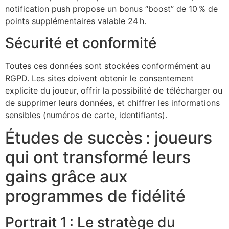
notification push propose un bonus “boost” de 10 % de
points supplémentaires valable 24 h.
Sécurité et conformité
Toutes ces données sont stockées conformément au
RGPD. Les sites doivent obtenir le consentement
explicite du joueur, offrir la possibilité de télécharger ou
de supprimer leurs données, et chiffrer les informations
sensibles (numéros de carte, identifiants).
Études de succès : joueurs
qui ont transformé leurs
gains grâce aux
programmes de fidélité
Portrait 1 : Le stratège du