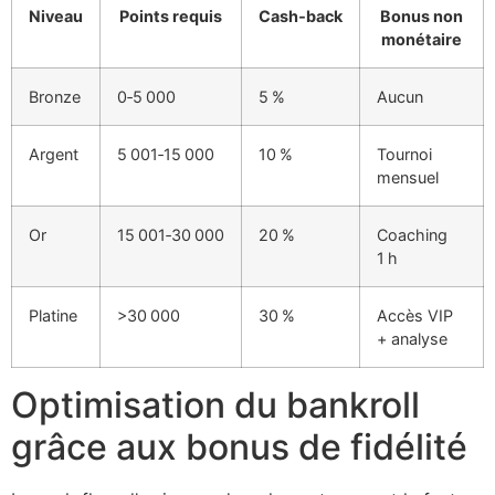
Niveau
Points requis
Cash‑back
Bonus non
monétaire
Bronze
0‑5 000
5 %
Aucun
Argent
5 001‑15 000
10 %
Tournoi
mensuel
Or
15 001‑30 000
20 %
Coaching
1 h
Platine
>30 000
30 %
Accès VIP
+ analyse
Optimisation du bankroll
grâce aux bonus de fidélité