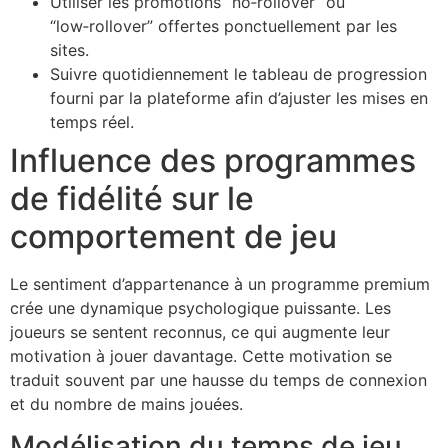
Utiliser les promotions “no‑rollover” ou
“low‑rollover” offertes ponctuellement par les
sites.
Suivre quotidiennement le tableau de progression
fourni par la plateforme afin d’ajuster les mises en
temps réel.
Influence des programmes
de fidélité sur le
comportement de jeu
Le sentiment d’appartenance à un programme premium
crée une dynamique psychologique puissante. Les
joueurs se sentent reconnus, ce qui augmente leur
motivation à jouer davantage. Cette motivation se
traduit souvent par une hausse du temps de connexion
et du nombre de mains jouées.
Modélisation du temps de jeu