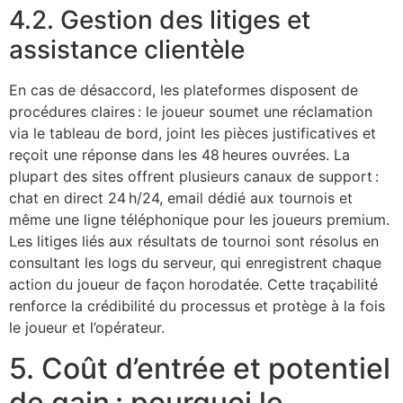
4.2. Gestion des litiges et
assistance clientèle
En cas de désaccord, les plateformes disposent de
procédures claires : le joueur soumet une réclamation
via le tableau de bord, joint les pièces justificatives et
reçoit une réponse dans les 48 heures ouvrées. La
plupart des sites offrent plusieurs canaux de support :
chat en direct 24 h/24, email dédié aux tournois et
même une ligne téléphonique pour les joueurs premium.
Les litiges liés aux résultats de tournoi sont résolus en
consultant les logs du serveur, qui enregistrent chaque
action du joueur de façon horodatée. Cette traçabilité
renforce la crédibilité du processus et protège à la fois
le joueur et l’opérateur.
5. Coût d’entrée et potentiel
de gain : pourquoi le