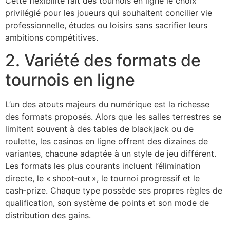
Cette flexibilité fait des tournois en ligne le choix
privilégié pour les joueurs qui souhaitent concilier vie
professionnelle, études ou loisirs sans sacrifier leurs
ambitions compétitives.
2. Variété des formats de
tournois en ligne
L’un des atouts majeurs du numérique est la richesse
des formats proposés. Alors que les salles terrestres se
limitent souvent à des tables de blackjack ou de
roulette, les casinos en ligne offrent des dizaines de
variantes, chacune adaptée à un style de jeu différent.
Les formats les plus courants incluent l’élimination
directe, le « shoot‑out », le tournoi progressif et le
cash‑prize. Chaque type possède ses propres règles de
qualification, son système de points et son mode de
distribution des gains.