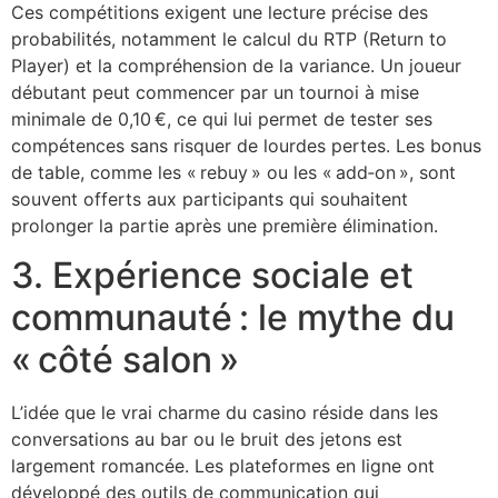
Ces compétitions exigent une lecture précise des
probabilités, notamment le calcul du RTP (Return to
Player) et la compréhension de la variance. Un joueur
débutant peut commencer par un tournoi à mise
minimale de 0,10 €, ce qui lui permet de tester ses
compétences sans risquer de lourdes pertes. Les bonus
de table, comme les « rebuy » ou les « add‑on », sont
souvent offerts aux participants qui souhaitent
prolonger la partie après une première élimination.
3. Expérience sociale et
communauté : le mythe du
« côté salon »
L’idée que le vrai charme du casino réside dans les
conversations au bar ou le bruit des jetons est
largement romancée. Les plateformes en ligne ont
développé des outils de communication qui