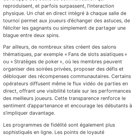
reproduisent, et parfois surpassent, l’interaction
physique. Un chat en direct intégré à chaque salle de
tournoi permet aux joueurs d’échanger des astuces, de
féliciter les gagnants ou simplement de partager une
blague entre deux spins.
Par ailleurs, de nombreux sites créent des salons
thématiques, par exemple « Fans de slots asiatiques »
ou « Stratèges de poker », où les membres peuvent
organiser des soirées privées, proposer des défis et
débloquer des récompenses communautaires. Certains
opérateurs diffusent même le flux vidéo de parties en
direct, offrant une visibilité totale sur les performances
des meilleurs joueurs. Cette transparence renforce le
sentiment d’appartenance et encourage les débutants à
s’impliquer davantage.
Les programmes de fidélité sont également plus
sophistiqués en ligne. Les points de loyauté