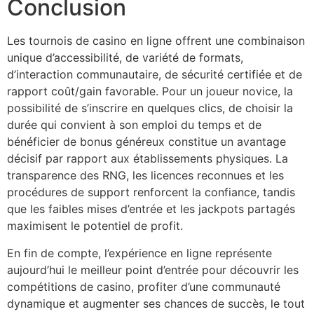
Conclusion
Les tournois de casino en ligne offrent une combinaison
unique d’accessibilité, de variété de formats,
d’interaction communautaire, de sécurité certifiée et de
rapport coût/gain favorable. Pour un joueur novice, la
possibilité de s’inscrire en quelques clics, de choisir la
durée qui convient à son emploi du temps et de
bénéficier de bonus généreux constitue un avantage
décisif par rapport aux établissements physiques. La
transparence des RNG, les licences reconnues et les
procédures de support renforcent la confiance, tandis
que les faibles mises d’entrée et les jackpots partagés
maximisent le potentiel de profit.
En fin de compte, l’expérience en ligne représente
aujourd’hui le meilleur point d’entrée pour découvrir les
compétitions de casino, profiter d’une communauté
dynamique et augmenter ses chances de succès, le tout