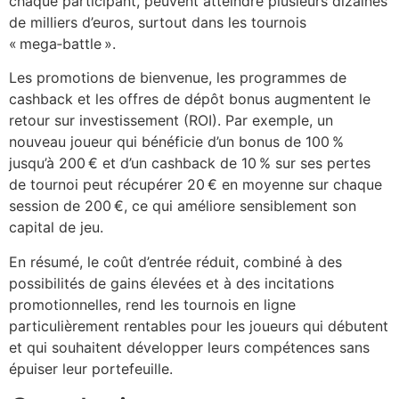
chaque participant, peuvent atteindre plusieurs dizaines
de milliers d’euros, surtout dans les tournois
« mega‑battle ».
Les promotions de bienvenue, les programmes de
cashback et les offres de dépôt bonus augmentent le
retour sur investissement (ROI). Par exemple, un
nouveau joueur qui bénéficie d’un bonus de 100 %
jusqu’à 200 € et d’un cashback de 10 % sur ses pertes
de tournoi peut récupérer 20 € en moyenne sur chaque
session de 200 €, ce qui améliore sensiblement son
capital de jeu.
En résumé, le coût d’entrée réduit, combiné à des
possibilités de gains élevées et à des incitations
promotionnelles, rend les tournois en ligne
particulièrement rentables pour les joueurs qui débutent
et qui souhaitent développer leurs compétences sans
épuiser leur portefeuille.