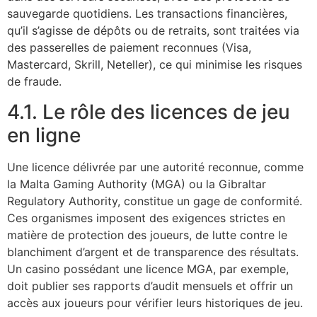
sauvegarde quotidiens. Les transactions financières,
qu’il s’agisse de dépôts ou de retraits, sont traitées via
des passerelles de paiement reconnues (Visa,
Mastercard, Skrill, Neteller), ce qui minimise les risques
de fraude.
4.1. Le rôle des licences de jeu
en ligne
Une licence délivrée par une autorité reconnue, comme
la Malta Gaming Authority (MGA) ou la Gibraltar
Regulatory Authority, constitue un gage de conformité.
Ces organismes imposent des exigences strictes en
matière de protection des joueurs, de lutte contre le
blanchiment d’argent et de transparence des résultats.
Un casino possédant une licence MGA, par exemple,
doit publier ses rapports d’audit mensuels et offrir un
accès aux joueurs pour vérifier leurs historiques de jeu.