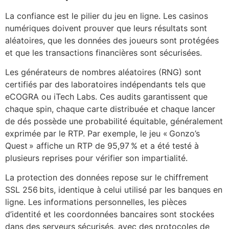
La confiance est le pilier du jeu en ligne. Les casinos
numériques doivent prouver que leurs résultats sont
aléatoires, que les données des joueurs sont protégées
et que les transactions financières sont sécurisées.
Les générateurs de nombres aléatoires (RNG) sont
certifiés par des laboratoires indépendants tels que
eCOGRA ou iTech Labs. Ces audits garantissent que
chaque spin, chaque carte distribuée et chaque lancer
de dés possède une probabilité équitable, généralement
exprimée par le RTP. Par exemple, le jeu « Gonzo’s
Quest » affiche un RTP de 95,97 % et a été testé à
plusieurs reprises pour vérifier son impartialité.
La protection des données repose sur le chiffrement
SSL 256 bits, identique à celui utilisé par les banques en
ligne. Les informations personnelles, les pièces
d’identité et les coordonnées bancaires sont stockées
dans des serveurs sécurisés, avec des protocoles de