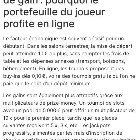
portefeuille du joueur
profite en ligne
Le facteur économique est souvent décisif pour un
débutant. Dans les salons terrestres, la mise de départ
peut atteindre 10 € ou plus, sans compter les frais de
table et les dépenses annexes (transport, boissons,
hébergement). En ligne, les tournois proposent des
buy‑ins dès 0,10 €, voire des tournois gratuits où l’on ne
paie que le coût d’un dépôt minimum.
Les gains sont également plus attractifs grâce aux
multiplicateurs de prize‑money. Un tournoi de slots
avec un pool de 5 000 € peut offrir un multiplicateur de
10 x pour le premier place, tandis que les places
suivantes reçoivent 5 x, 3 x, etc. Les jackpots
progressifs, alimentés par les frais d’inscription de