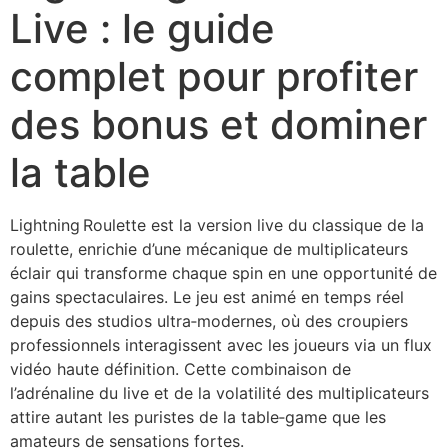
Live : le guide
complet pour profiter
des bonus et dominer
la table
Lightning Roulette est la version live du classique de la
roulette, enrichie d’une mécanique de multiplicateurs
éclair qui transforme chaque spin en une opportunité de
gains spectaculaires. Le jeu est animé en temps réel
depuis des studios ultra‑modernes, où des croupiers
professionnels interagissent avec les joueurs via un flux
vidéo haute définition. Cette combinaison de
l’adrénaline du live et de la volatilité des multiplicateurs
attire autant les puristes de la table‑game que les
amateurs de sensations fortes.