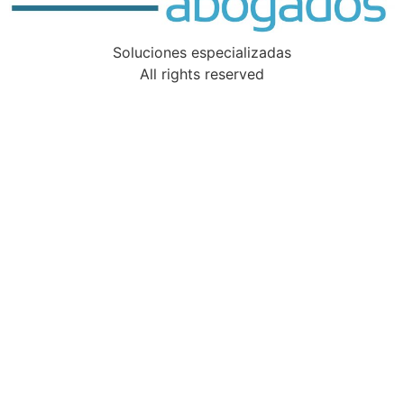
Soluciones especializadas
All rights reserved