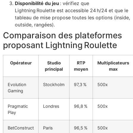
Disponibilité du jeu
: vérifiez que
Lightning Roulette est accessible 24 h/24 et que le
tableau de mise propose toutes les options (inside,
outside, rangées).
Comparaison des plateformes
proposant Lightning Roulette
Opérateur
Studio
RTP
Multiplicateurs
principal
moyen
max
Evolution
Stockholm
97,3 %
500x
Gaming
Pragmatic
Londres
96,8 %
500x
Play
BetConstruct
Paris
96,5 %
500x