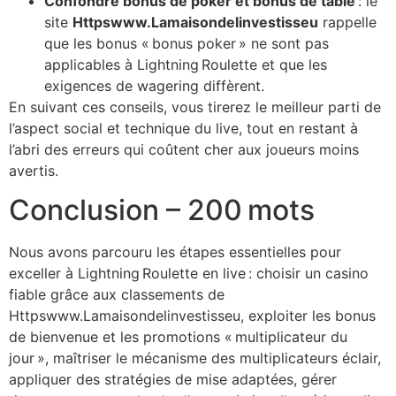
Confondre bonus de poker et bonus de table
: le
site
Httpswww.Lamaisondelinvestisseu
rappelle
que les bonus « bonus poker » ne sont pas
applicables à Lightning Roulette et que les
exigences de wagering diffèrent.
En suivant ces conseils, vous tirerez le meilleur parti de
l’aspect social et technique du live, tout en restant à
l’abri des erreurs qui coûtent cher aux joueurs moins
avertis.
Conclusion – 200 mots
Nous avons parcouru les étapes essentielles pour
exceller à Lightning Roulette en live : choisir un casino
fiable grâce aux classements de
Httpswww.Lamaisondelinvestisseu, exploiter les bonus
de bienvenue et les promotions « multiplicateur du
jour », maîtriser le mécanisme des multiplicateurs éclair,
appliquer des stratégies de mise adaptées, gérer