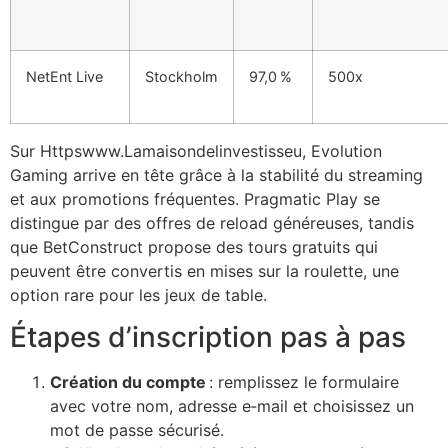
NetEnt Live
Stockholm
97,0 %
500x
Sur Httpswww.Lamaisondelinvestisseu, Evolution
Gaming arrive en tête grâce à la stabilité du streaming
et aux promotions fréquentes. Pragmatic Play se
distingue par des offres de reload généreuses, tandis
que BetConstruct propose des tours gratuits qui
peuvent être convertis en mises sur la roulette, une
option rare pour les jeux de table.
Étapes d’inscription pas à pas
Création du compte
: remplissez le formulaire
avec votre nom, adresse e‑mail et choisissez un
mot de passe sécurisé.