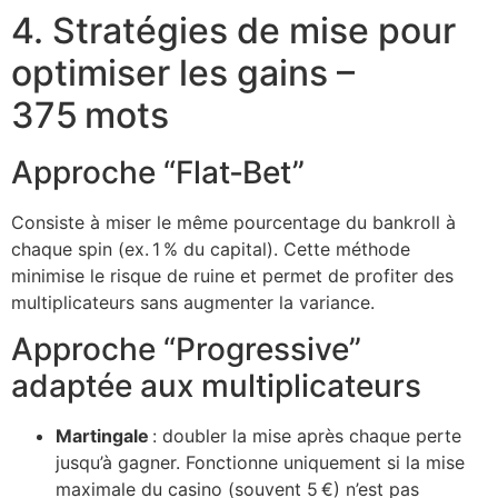
4. Stratégies de mise pour
optimiser les gains –
375 mots
Approche “Flat‑Bet”
Consiste à miser le même pourcentage du bankroll à
chaque spin (ex. 1 % du capital). Cette méthode
minimise le risque de ruine et permet de profiter des
multiplicateurs sans augmenter la variance.
Approche “Progressive”
adaptée aux multiplicateurs
Martingale
: doubler la mise après chaque perte
jusqu’à gagner. Fonctionne uniquement si la mise
maximale du casino (souvent 5 €) n’est pas