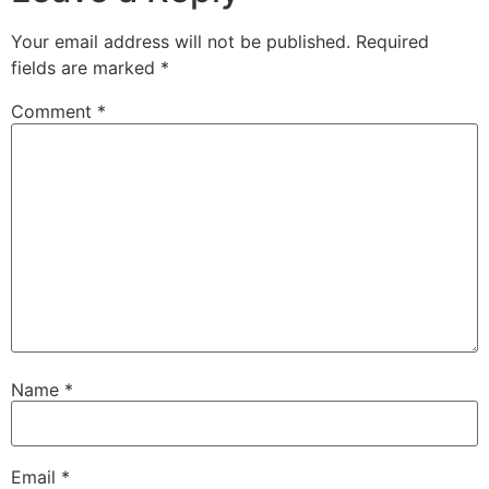
Your email address will not be published.
Required
fields are marked
*
Comment
*
Name
*
Email
*