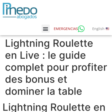
English
EMERGENCIAS
Lightning Roulette
en Live : le guide
complet pour profiter
des bonus et
dominer la table
Lightning Roulette en