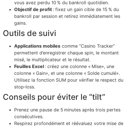
vous avez perdu 10 % du bankroll quotidien.
Objectif de profit
: fixez un gain cible de 15 % du
bankroll par session et retirez immédiatement les
gains.
Outils de suivi
Applications mobiles
comme “Casino Tracker”
permettent d’enregistrer chaque spin, le montant
misé, le multiplicateur et le résultat.
Feuilles Excel
: créez une colonne « Mise», une
colonne « Gain», et une colonne « Solde cumulé».
Utilisez la fonction SUM pour vérifier le respect du
stop‑loss.
Conseils pour éviter le “tilt”
Prenez une pause de 5 minutes après trois pertes
consécutives.
Respirez profondément et réévaluez votre mise de