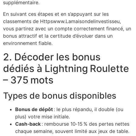
supplémentaire.
En suivant ces étapes et en s’appuyant sur les
classements de Httpswww.Lamaisondelinvestisseu,
vous partirez avec un compte correctement financé, un
bonus attractif et la certitude d’évoluer dans un
environnement fiable.
2. Décoder les bonus
dédiés à Lightning Roulette
– 375 mots
Types de bonus disponibles
Bonus de dépôt
: le plus répandu, il double (ou
plus) votre mise initiale.
Cash‑back
: rembourse 10‑15 % des pertes nettes
chaque semaine, souvent limité aux jeux de table.