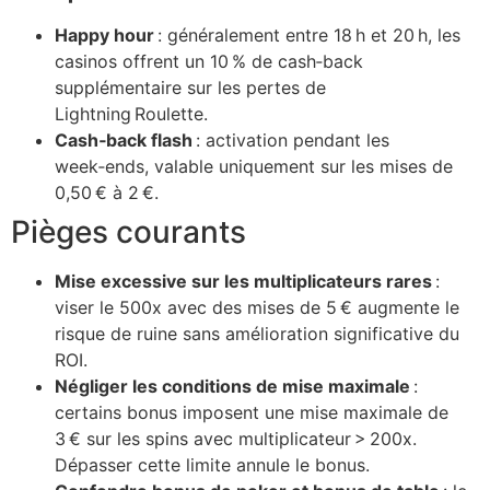
Happy hour
: généralement entre 18 h et 20 h, les
casinos offrent un 10 % de cash‑back
supplémentaire sur les pertes de
Lightning Roulette.
Cash‑back flash
: activation pendant les
week‑ends, valable uniquement sur les mises de
0,50 € à 2 €.
Pièges courants
Mise excessive sur les multiplicateurs rares
:
viser le 500x avec des mises de 5 € augmente le
risque de ruine sans amélioration significative du
ROI.
Négliger les conditions de mise maximale
:
certains bonus imposent une mise maximale de
3 € sur les spins avec multiplicateur > 200x.
Dépasser cette limite annule le bonus.