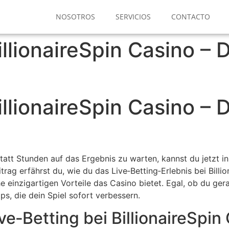
NOSOTROS
SERVICIOS
CONTACTO
BillionaireSpin Casino –
BillionaireSpin Casino –
Statt Stunden auf das Ergebnis zu warten, kannst du jetzt in
trag erfährst du, wie du das Live‑Betting‑Erlebnis bei Billi
e einzigartigen Vorteile das Casino bietet. Egal, ob du ger
pps, die dein Spiel sofort verbessern.
ve‑Betting bei BillionaireSpin