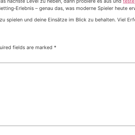
 das nächste Level zu heben, dann probiere es aus und
teste
Betting‑Erlebnis – genau das, was moderne Spieler heute er
spielen und deine Einsätze im Blick zu behalten. Viel Er
uired fields are marked
*