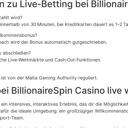
 zu Live‑Betting bei Billionai
zahlt wird?
 innerhalb von 30 Minuten, bei Kreditkarten dauert es 1–2 T
Willkommensbonus?
anach wird der Bonus automatisch gutgeschrieben.
y abschließen?
liche Live‑Wettmärkte und Cash‑Out‑Funktionen.
ist von der Malta Gaming Authority reguliert.
ei BillionaireSpin Casino live 
t ein intensives, interaktives Erlebnis, das dir die Möglichke
t dafür die ideale Umgebung: ein großzügiger Willkommensbo
pport‑Team.