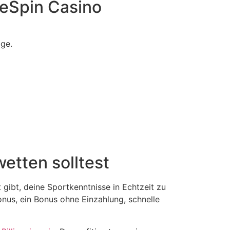
reSpin Casino
age.
wetten solltest
it gibt, deine Sportkenntnisse in Echtzeit zu
nus, ein Bonus ohne Einzahlung, schnelle