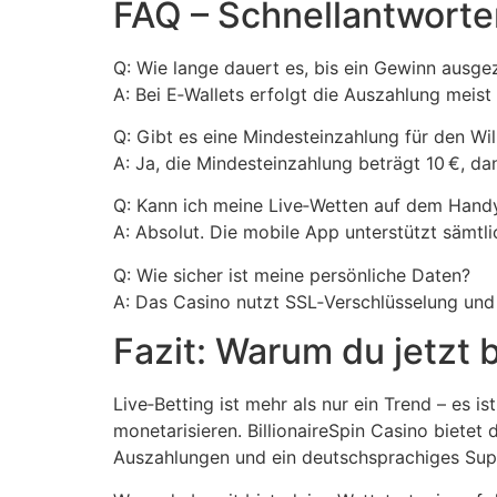
FAQ – Schnellantworten
Q: Wie lange dauert es, bis ein Gewinn ausge
A: Bei E‑Wallets erfolgt die Auszahlung meist
Q: Gibt es eine Mindesteinzahlung für den 
A: Ja, die Mindesteinzahlung beträgt 10 €, d
Q: Kann ich meine Live‑Wetten auf dem Hand
A: Absolut. Die mobile App unterstützt sämt
Q: Wie sicher ist meine persönliche Daten?
A: Das Casino nutzt SSL‑Verschlüsselung und 
Fazit: Warum du jetzt b
Live‑Betting ist mehr als nur ein Trend – es is
monetarisieren. BillionaireSpin Casino biete
Auszahlungen und ein deutschsprachiges Su