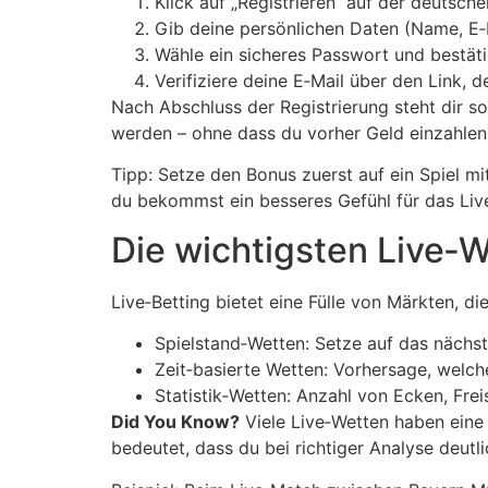
Klick auf „Registrieren“ auf der deutsche
Gib deine persönlichen Daten (Name, E‑
Wähle ein sicheres Passwort und bestät
Verifiziere deine E‑Mail über den Link,
Nach Abschluss der Registrierung steht dir s
werden – ohne dass du vorher Geld einzahlen
Tipp: Setze den Bonus zuerst auf ein Spiel mi
du bekommst ein besseres Gefühl für das Liv
Die wichtigsten Live‑W
Live‑Betting bietet eine Fülle von Märkten, d
Spielstand‑Wetten: Setze auf das nächs
Zeit‑basierte Wetten: Vorhersage, welche
Statistik‑Wetten: Anzahl von Ecken, Frei
Did You Know?
Viele Live‑Wetten haben eine 
bedeutet, dass du bei richtiger Analyse deutl