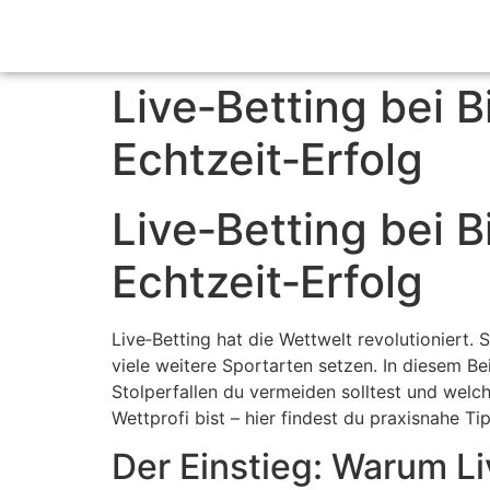
Live‑Betting bei 
Echtzeit‑Erfolg
Live‑Betting bei 
Echtzeit‑Erfolg
Live‑Betting hat die Wettwelt revolutioniert. 
viele weitere Sportarten setzen. In diesem Bei
Stolperfallen du vermeiden solltest und welch
Wettprofi bist – hier findest du praxisnahe Ti
Der Einstieg: Warum Li