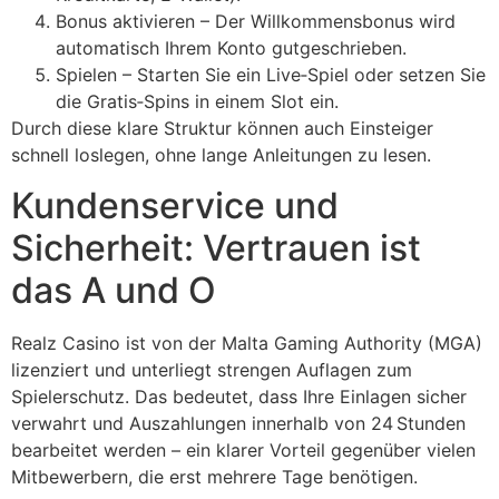
Bonus aktivieren – Der Willkommensbonus wird
automatisch Ihrem Konto gutgeschrieben.
Spielen – Starten Sie ein Live‑Spiel oder setzen Sie
die Gratis‑Spins in einem Slot ein.
Durch diese klare Struktur können auch Einsteiger
schnell loslegen, ohne lange Anleitungen zu lesen.
Kundenservice und
Sicherheit: Vertrauen ist
das A und O
Realz Casino ist von der Malta Gaming Authority (MGA)
lizenziert und unterliegt strengen Auflagen zum
Spielerschutz. Das bedeutet, dass Ihre Einlagen sicher
verwahrt und Auszahlungen innerhalb von 24 Stunden
bearbeitet werden – ein klarer Vorteil gegenüber vielen
Mitbewerbern, die erst mehrere Tage benötigen.