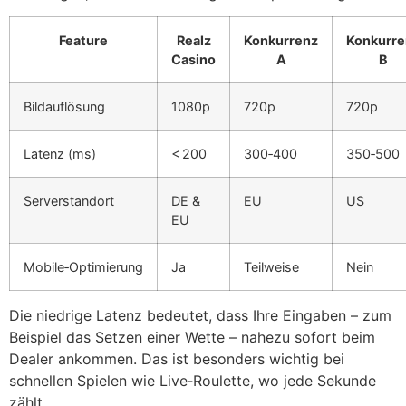
Feature
Realz
Konkurrenz
Konkurre
Casino
A
B
Bildauflösung
1080p
720p
720p
Latenz (ms)
< 200
300‑400
350‑500
Serverstandort
DE &
EU
US
EU
Mobile‑Optimierung
Ja
Teilweise
Nein
Die niedrige Latenz bedeutet, dass Ihre Eingaben – zum
Beispiel das Setzen einer Wette – nahezu sofort beim
Dealer ankommen. Das ist besonders wichtig bei
schnellen Spielen wie Live‑Roulette, wo jede Sekunde
zählt.