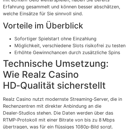
Erfahrung gesammelt und können besser abschätzen,
welche Einsätze für Sie sinnvoll sind.
Vorteile im Überblick
Sofortiger Spielstart ohne Einzahlung
Möglichkeit, verschiedene Slots risikofrei zu testen
Erhöhte Gewinnchancen durch zusätzliche Spins
Technische Umsetzung:
Wie Realz Casino
HD‑Qualität sicherstellt
Realz Casino nutzt modernste Streaming‑Server, die in
Rechenzentren mit direkter Anbindung an die
Dealer‑Studios stehen. Die Daten werden über das
RTMP‑Protokoll mit einer Bitrate von bis zu 8 Mbps
übertragen, was für ein flüssiges 1080p‑Bild sorgt.