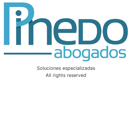
Soluciones especializadas
All rights reserved