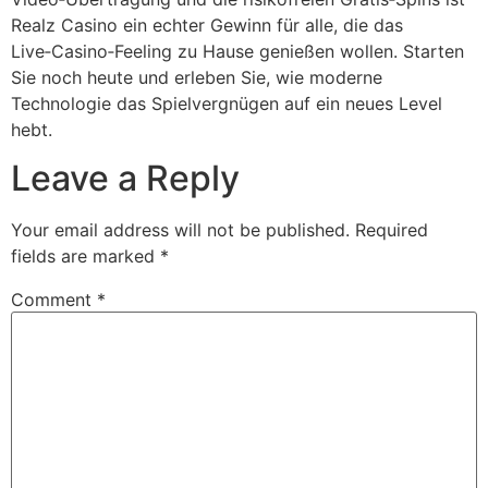
Realz Casino ein echter Gewinn für alle, die das
Live‑Casino‑Feeling zu Hause genießen wollen. Starten
Sie noch heute und erleben Sie, wie moderne
Technologie das Spielvergnügen auf ein neues Level
hebt.
Leave a Reply
Your email address will not be published.
Required
fields are marked
*
Comment
*