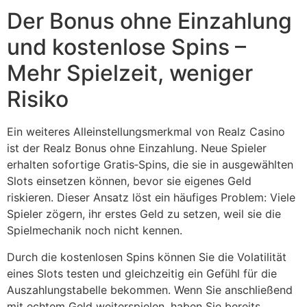
Der Bonus ohne Einzahlung
und kostenlose Spins –
Mehr Spielzeit, weniger
Risiko
Ein weiteres Alleinstellungsmerkmal von Realz Casino
ist der Realz Bonus ohne Einzahlung. Neue Spieler
erhalten sofortige Gratis‑Spins, die sie in ausgewählten
Slots einsetzen können, bevor sie eigenes Geld
riskieren. Dieser Ansatz löst ein häufiges Problem: Viele
Spieler zögern, ihr erstes Geld zu setzen, weil sie die
Spielmechanik noch nicht kennen.
Durch die kostenlosen Spins können Sie die Volatilität
eines Slots testen und gleichzeitig ein Gefühl für die
Auszahlungstabelle bekommen. Wenn Sie anschließend
mit echtem Geld weiterspielen, haben Sie bereits