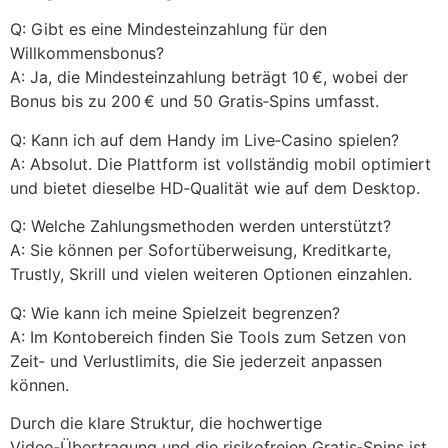
Q: Gibt es eine Mindesteinzahlung für den
Willkommensbonus?
A: Ja, die Mindesteinzahlung beträgt 10 €, wobei der
Bonus bis zu 200 € und 50 Gratis‑Spins umfasst.
Q: Kann ich auf dem Handy im Live‑Casino spielen?
A: Absolut. Die Plattform ist vollständig mobil optimiert
und bietet dieselbe HD‑Qualität wie auf dem Desktop.
Q: Welche Zahlungsmethoden werden unterstützt?
A: Sie können per Sofortüberweisung, Kreditkarte,
Trustly, Skrill und vielen weiteren Optionen einzahlen.
Q: Wie kann ich meine Spielzeit begrenzen?
A: Im Kontobereich finden Sie Tools zum Setzen von
Zeit‑ und Verlustlimits, die Sie jederzeit anpassen
können.
Durch die klare Struktur, die hochwertige
Video‑Übertragung und die risikofreien Gratis‑Spins ist