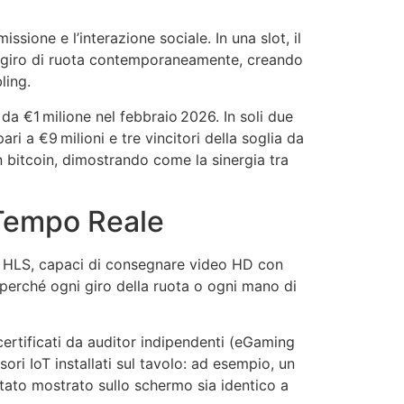
ssione e l’interazione sociale. In una slot, il
n o giro di ruota contemporaneamente, creando
ling.
da €1 milione nel febbraio 2026. In soli due
i a €9 milioni e tre vincitori della soglia da
 bitcoin, dimostrando come la sinergia tra
 Tempo Reale
 e HLS, capaci di consegnare video HD con
 perché ogni giro della ruota o ogni mano di
certificati da auditor indipendenti (eGaming
sori IoT installati sul tavolo: ad esempio, un
ltato mostrato sullo schermo sia identico a