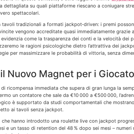
ca dettagliata su quali piattaforme riescano a coniugare st
vvero spettacolari.
tavoli tradizionali a formati jackpot‑driven: i premi possono
incite vengono accreditate quasi immediatamente grazie a so
n, evidenzia come la trasparenza dei conti e la velocità dei p
zzeremo le ragioni psicologiche dietro l’attrattiva dei jackpot
tegie per massimizzare le probabilità di vittoria, senza dime
il Nuovo Magnet per i Giocato
o di ricompensa immediata che supera di gran lunga la sem
rmo un contatore che sale da €10 000 a €500 000, l’adrena
ologico è supportato da studi comportamentali che mostrano
etto ai tavoli senza jackpot.
inò che hanno introdotto una roulette live con jackpot progr
esi e un tasso di retention del 48 % dopo sei mesi – numeri n