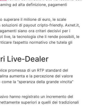
reaming ad alta definizione, pagamenti
 superare il milione di euro, le scale
luzioni di payout cripto‑friendly. Axnet.it,
agamenti siano ora criteri decisivi per i
 live, la tecnologia che li rende possibili, le
nticare l’aspetto normativo che tutela gli
ri Live‑Dealer
plice promessa di un RTP standard del
lina aumenta e la percezione del valore
 come la “speranza della grande vincita”
essivo hanno registrato un incremento del
ettamente superiori a quelli dei tradizionali