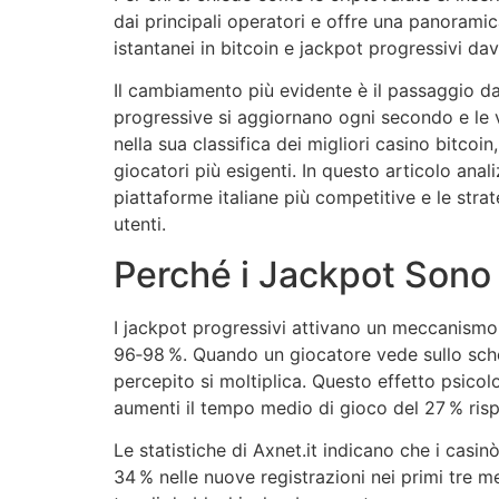
dai principali operatori e offre una panorami
istantanei in bitcoin e jackpot progressivi da
Il cambiamento più evidente è il passaggio da 
progressive si aggiornano ogni secondo e le v
nella sua classifica dei migliori casino bitcoi
giocatori più esigenti. In questo articolo anali
piattaforme italiane più competitive e le stra
utenti.
Perché i Jackpot Sono 
I jackpot progressivi attivano un meccanism
96‑98 %. Quando un giocatore vede sullo sche
percepito si moltiplica. Questo effetto psic
aumenti il tempo medio di gioco del 27 % risp
Le statistiche di Axnet.it indicano che i cas
34 % nelle nuove registrazioni nei primi tre m