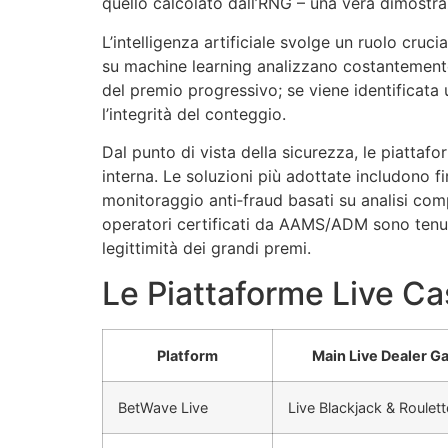
quello calcolato dall’RNG – una vera dimostrazi
L’intelligenza artificiale svolge un ruolo cruc
su machine learning analizzano costantemente 
del premio progressivo; se viene identificata
l’integrità del conteggio.
Dal punto di vista della sicurezza, le piattaf
interna. Le soluzioni più adottate includono fir
monitoraggio anti‑fraud basati su analisi com
operatori certificati da AAMS/ADM sono tenut
legittimità dei grandi premi.
Le Piattaforme Live Cas
Platform
Main Live Dealer G
BetWave Live
Live Blackjack & Roulett