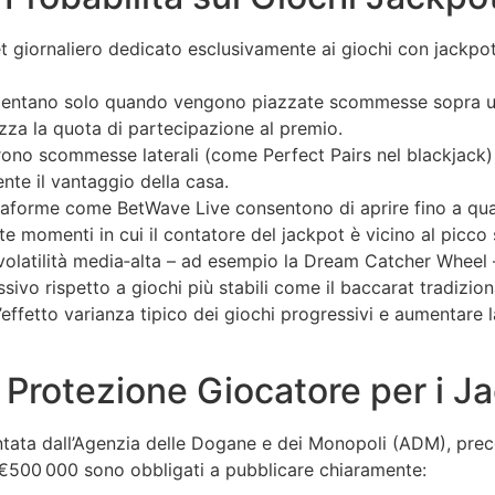
t giornaliero dedicato esclusivamente ai giochi con jackpot
umentano solo quando vengono piazzate scommesse sopra una
za la quota di partecipazione al premio.
offrono scommesse laterali (come Perfect Pairs nel blackjack
nte il vantaggio della casa.
attaforme come BetWave Live consentono di aprire fino a qua
e momenti in cui il contatore del jackpot è vicino al picco 
on volatilità media‑alta – ad esempio la Dream Catcher Wheel
sivo rispetto a giochi più stabili come il baccarat tradizion
’effetto varianza tipico dei giochi progressivi e aumentare l
Protezione Giocatore per i J
olamentata dall’Agenzia delle Dogane e dei Monopoli (ADM),
ai €500 000 sono obbligati a pubblicare chiaramente: