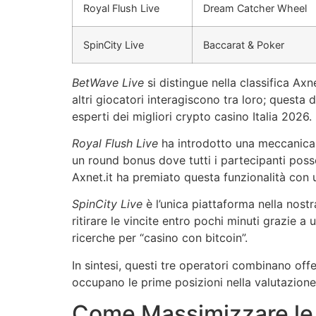
Royal Flush Live
Dream Catcher Wheel
SpinCity Live
Baccarat & Poker
BetWave Live
si distingue nella classifica Axn
altri giocatori interagiscono tra loro; questa
esperti dei migliori crypto casino Italia 2026.
Royal Flush Live
ha introdotto una meccanica 
un round bonus dove tutti i partecipanti po
Axnet.it ha premiato questa funzionalità con un
SpinCity Live
è l’unica piattaforma nella nostr
ritirare le vincite entro pochi minuti grazie 
ricerche per “casino con bitcoin”.
In sintesi, questi tre operatori combinano of
occupano le prime posizioni nella valutazione
Come Massimizzare le P