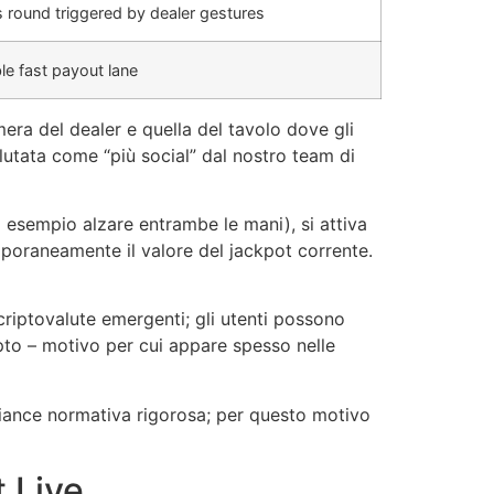
s round triggered by dealer gestures
e fast payout lane
mera del dealer e quella del tavolo dove gli
lutata come “più social” dal nostro team di
 esempio alzare entrambe le mani), si attiva
oraneamente il valore del jackpot corrente.
 criptovalute emergenti; gli utenti possono
ipto – motivo per cui appare spesso nelle
pliance normativa rigorosa; per questo motivo
 Live