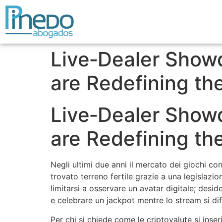
Live‑Dealer Sho
are Redefining th
Live‑Dealer Sho
are Redefining th
Negli ultimi due anni il mercato dei giochi co
trovato terreno fertile grazie a una legislazio
limitarsi a osservare un avatar digitale; desid
e celebrare un jackpot mentre lo stream si dif
Per chi si chiede come le criptovalute si inser