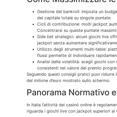
Gestione del bankroll: imposta un budge
del capitale totale su singole puntate.
Cicli di contribuzione: molti jackpot a
Concentrarsi su queste puntate massimiz
Side bet strategici: alcuni giochi live 
jackpot senza aumentare significativame
Utilizzo degli strumenti multi‑table: pi
flussi permette di individuare rapidament
Analisi della volatilità: scegli giochi c
consistenti nel valore del premio progres
Seguendo questi consigli pratici puoi ridurre l
del milione d’euro mostrato sullo schermo.
Panorama Normativo e 
In Italia l’attività dei casinò online è reg
riguarda i giochi live con jackpot superiori 