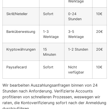
Werktage
Skrill/Neteller
Sofort
0-24
10€
Stunden
Banküberweisung
1-3
3-5
20€
Werktage
Werktage
Kryptowährungen
15
1-2 Stunden
20€
Minuten
Paysafecard
Sofort
Nicht
10€
verfügbar
Wir bearbeiten Auszahlungsanfragen binnen von 24
Stunden nach Anforderung. Verifizierte Accounts
profitieren von schnelleren Prozessen, weswegen wir
raten, die Kontoverifizierung sofort nach der Anmeldung
durchzuführen.