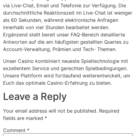
via Live-Chat, Email und Telefonie zur Verfügung. Die
durchschnittliche Reaktionszeit im Live-Chat ist weniger
als 60 Sekunden, während elektronische Anfragen
innerhalb von vier Stunden bearbeitet werden.
Ergänzend stellt bereit unser FAQ-Bereich detaillierte
Antworten auf die am häufigsten gestellten Queries zu
Account-Verwaltung, Prämien und Tech- Themen.
Unser Casino kombiniert neueste Spieltechnologie mit
exzellentem Service und gerechten Spielbedingungen.
Unsere Plattform wird fortlaufend weiterentwickelt, um
Euch das optimale Casino-Erfahrung zu bieten.
Leave a Reply
Your email address will not be published.
Required
fields are marked
*
Comment
*