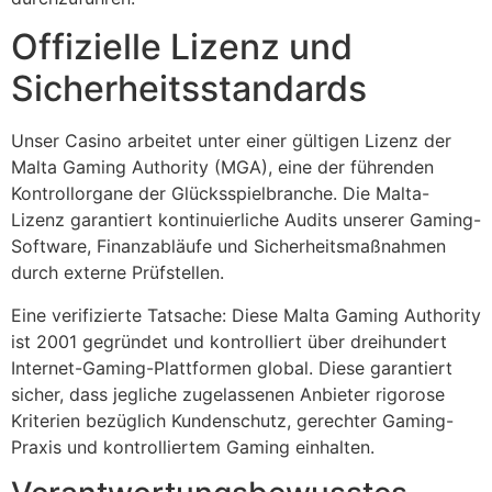
Offizielle Lizenz und
Sicherheitsstandards
Unser Casino arbeitet unter einer gültigen Lizenz der
Malta Gaming Authority (MGA), eine der führenden
Kontrollorgane der Glücksspielbranche. Die Malta-
Lizenz garantiert kontinuierliche Audits unserer Gaming-
Software, Finanzabläufe und Sicherheitsmaßnahmen
durch externe Prüfstellen.
Eine verifizierte Tatsache: Diese Malta Gaming Authority
ist 2001 gegründet und kontrolliert über dreihundert
Internet-Gaming-Plattformen global. Diese garantiert
sicher, dass jegliche zugelassenen Anbieter rigorose
Kriterien bezüglich Kundenschutz, gerechter Gaming-
Praxis und kontrolliertem Gaming einhalten.