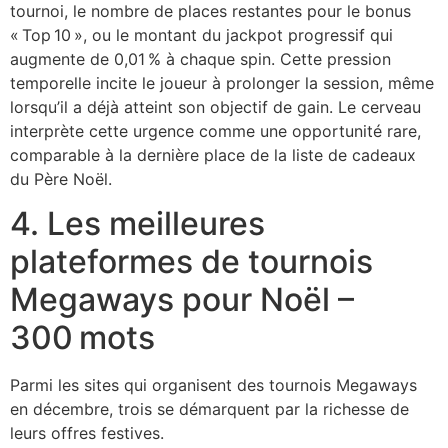
tournoi, le nombre de places restantes pour le bonus
« Top 10 », ou le montant du jackpot progressif qui
augmente de 0,01 % à chaque spin. Cette pression
temporelle incite le joueur à prolonger la session, même
lorsqu’il a déjà atteint son objectif de gain. Le cerveau
interprète cette urgence comme une opportunité rare,
comparable à la dernière place de la liste de cadeaux
du Père Noël.
4. Les meilleures
plateformes de tournois
Megaways pour Noël –
300 mots
Parmi les sites qui organisent des tournois Megaways
en décembre, trois se démarquent par la richesse de
leurs offres festives.