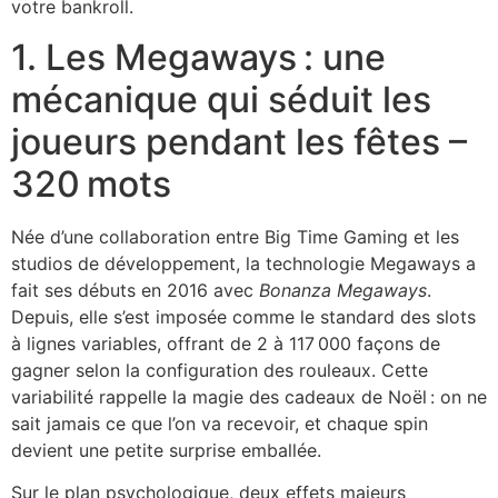
votre bankroll.
1. Les Megaways : une
mécanique qui séduit les
joueurs pendant les fêtes –
320 mots
Née d’une collaboration entre Big Time Gaming et les
studios de développement, la technologie Megaways a
fait ses débuts en 2016 avec
Bonanza Megaways
.
Depuis, elle s’est imposée comme le standard des slots
à lignes variables, offrant de 2 à 117 000 façons de
gagner selon la configuration des rouleaux. Cette
variabilité rappelle la magie des cadeaux de Noël : on ne
sait jamais ce que l’on va recevoir, et chaque spin
devient une petite surprise emballée.
Sur le plan psychologique, deux effets majeurs