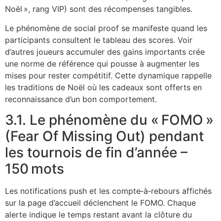
Noël », rang VIP) sont des récompenses tangibles.
Le phénomène de social proof se manifeste quand les
participants consultent le tableau des scores. Voir
d’autres joueurs accumuler des gains importants crée
une norme de référence qui pousse à augmenter les
mises pour rester compétitif. Cette dynamique rappelle
les traditions de Noël où les cadeaux sont offerts en
reconnaissance d’un bon comportement.
3.1. Le phénomène du « FOMO »
(Fear Of Missing Out) pendant
les tournois de fin d’année –
150 mots
Les notifications push et les compte‑à‑rebours affichés
sur la page d’accueil déclenchent le FOMO. Chaque
alerte indique le temps restant avant la clôture du