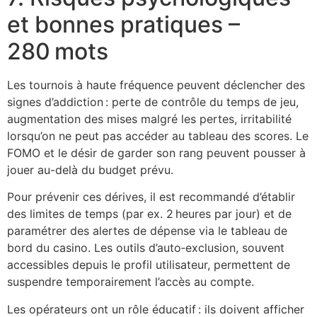
et bonnes pratiques –
280 mots
Les tournois à haute fréquence peuvent déclencher des
signes d’addiction : perte de contrôle du temps de jeu,
augmentation des mises malgré les pertes, irritabilité
lorsqu’on ne peut pas accéder au tableau des scores. Le
FOMO et le désir de garder son rang peuvent pousser à
jouer au-delà du budget prévu.
Pour prévenir ces dérives, il est recommandé d’établir
des limites de temps (par ex. 2 heures par jour) et de
paramétrer des alertes de dépense via le tableau de
bord du casino. Les outils d’auto‑exclusion, souvent
accessibles depuis le profil utilisateur, permettent de
suspendre temporairement l’accès au compte.
Les opérateurs ont un rôle éducatif : ils doivent afficher