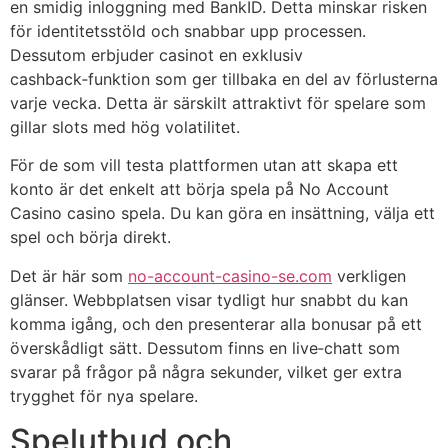
en smidig inloggning med BankID. Detta minskar risken
för identitetsstöld och snabbar upp processen.
Dessutom erbjuder casinot en exklusiv
cashback‑funktion som ger tillbaka en del av förlusterna
varje vecka. Detta är särskilt attraktivt för spelare som
gillar slots med hög volatilitet.
För de som vill testa plattformen utan att skapa ett
konto är det enkelt att börja spela på No Account
Casino casino spela. Du kan göra en insättning, välja ett
spel och börja direkt.
Det är här som
no-account-casino-se.com
verkligen
glänser. Webbplatsen visar tydligt hur snabbt du kan
komma igång, och den presenterar alla bonusar på ett
överskådligt sätt. Dessutom finns en live‑chatt som
svarar på frågor på några sekunder, vilket ger extra
trygghet för nya spelare.
Spelutbud och