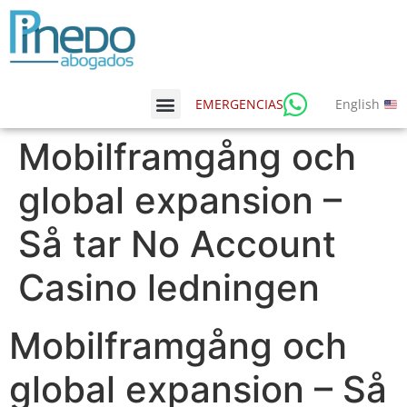
English
EMERGENCIAS
Mobilframgång och
global expansion –
Så tar No Account
Casino ledningen
Mobilframgång och
global expansion – Så