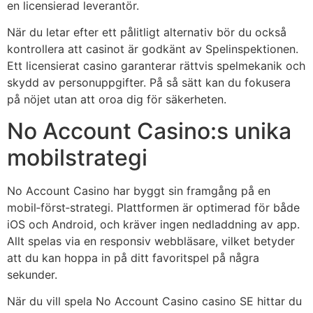
en licensierad leverantör.
När du letar efter ett pålitligt alternativ bör du också
kontrollera att casinot är godkänt av Spelinspektionen.
Ett licensierat casino garanterar rättvis spelmekanik och
skydd av personuppgifter. På så sätt kan du fokusera
på nöjet utan att oroa dig för säkerheten.
No Account Casino:s unika
mobilstrategi
No Account Casino har byggt sin framgång på en
mobil‑först‑strategi. Plattformen är optimerad för både
iOS och Android, och kräver ingen nedladdning av app.
Allt spelas via en responsiv webbläsare, vilket betyder
att du kan hoppa in på ditt favoritspel på några
sekunder.
När du vill spela No Account Casino casino SE hittar du