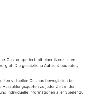
e-Casino operiert mit einer lizenzierten
vorgibt. Die gesetzliche Aufsicht bedeutet,
ierten virtuellen Casinos bewegt sich bei
ie Auszahlungsquoten zu jeder Zeit in den
d individuelle Informationen aller Spieler zu