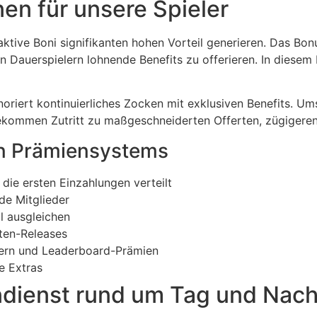
en für unsere Spieler
raktive Boni signifikanten hohen Vorteil generieren. Das B
n Dauerspielern lohnende Benefits zu offerieren. In diesem 
oriert kontinuierliches Zocken mit exklusiven Benefits. Ums
ekommen Zutritt zu maßgeschneiderten Offerten, zügiger
en Prämiensystems
die ersten Einzahlungen verteilt
de Mitglieder
l ausgleichen
ten-Releases
dern und Leaderboard-Prämien
e Extras
ndienst rund um Tag und Nach