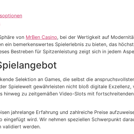
gsoptionen
n
 Sphäre von
MrBen Casino
, bei der Wertigkeit auf Modernit
en ein bemerkenswertes Spielerlebnis zu bieten, das höchst
eses Bestreben für Spitzenleistung zeigt sich in jedem Aspe
Spielangebot
ende Selektion an Games, die selbst die anspruchsvollsten
r Spielewelt gewährleisten nicht bloß digitale Exzellenz, v
 bis hinweg zu zeitgemäßen Video-Slots mit fortschreitende
isen jahrelange Erfahrung und zahlreiche Preise aufzuweise
olio eingefügt wird. Wir nehmen speziellen Schwerpunkt dara
validiert werden.