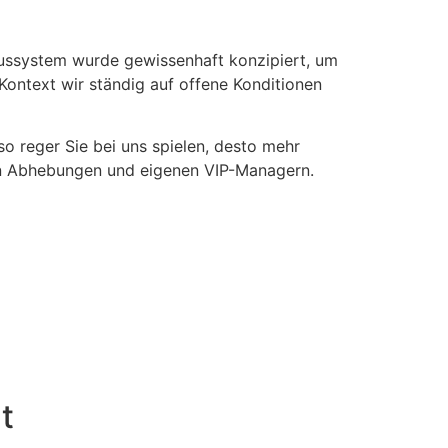
onussystem wurde gewissenhaft konzipiert, um
Kontext wir ständig auf offene Konditionen
o reger Sie bei uns spielen, desto mehr
en Abhebungen und eigenen VIP-Managern.
t