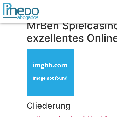
MrBen Spielcasino
exzellentes Onlin
Gliederung