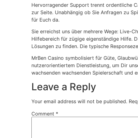
Hervorragender Support trennt ordentliche Ca
zur Seite. Unabhängig ob Sie Anfragen zu Spi
für Euch da.
Sie erreichst uns über mehrere Wege: Live-Ch
Hilfebereich für zügige eigenständige Hilfe. 
Lösungen zu finden. Die typische Responsezei
MrBen Casino symbolisiert für Güte, Glaubwür
nutzerorientiertem Dienstleistung, um Dir uns
wachsenden wachsenden Spielerschaft und ent
Leave a Reply
Your email address will not be published.
Req
Comment
*