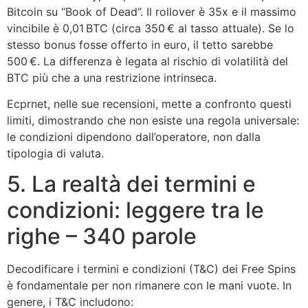
Bitcoin su “Book of Dead”. Il rollover è 35x e il massimo
vincibile è 0,01 BTC (circa 350 € al tasso attuale). Se lo
stesso bonus fosse offerto in euro, il tetto sarebbe
500 €. La differenza è legata al rischio di volatilità del
BTC più che a una restrizione intrinseca.
Ecprnet, nelle sue recensioni, mette a confronto questi
limiti, dimostrando che non esiste una regola universale:
le condizioni dipendono dall’operatore, non dalla
tipologia di valuta.
5. La realtà dei termini e
condizioni: leggere tra le
righe – 340 parole
Decodificare i termini e condizioni (T&C) dei Free Spins
è fondamentale per non rimanere con le mani vuote. In
genere, i T&C includono: