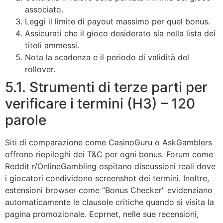
associato.
Leggi il limite di payout massimo per quel bonus.
Assicurati che il gioco desiderato sia nella lista dei
titoli ammessi.
Nota la scadenza e il periodo di validità del
rollover.
5.1. Strumenti di terze parti per
verificare i termini (H3) – 120
parole
Siti di comparazione come CasinoGuru o AskGamblers
offrono riepiloghi dei T&C per ogni bonus. Forum come
Reddit r/OnlineGambling ospitano discussioni reali dove
i giocatori condividono screenshot dei termini. Inoltre,
estensioni browser come “Bonus Checker” evidenziano
automaticamente le clausole critiche quando si visita la
pagina promozionale. Ecprnet, nelle sue recensioni,