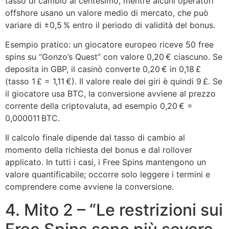
tasso di cambio al centesimo, mentre alcuni operatori
offshore usano un valore medio di mercato, che può
variare di ±0,5 % entro il periodo di validità del bonus.
Esempio pratico: un giocatore europeo riceve 50 free
spins su “Gonzo’s Quest” con valore 0,20 € ciascuno. Se
deposita in GBP, il casinò converte 0,20 € in 0,18 £
(tasso 1 £ = 1,11 €). Il valore reale dei giri è quindi 9 £. Se
il giocatore usa BTC, la conversione avviene al prezzo
corrente della criptovaluta, ad esempio 0,20 € =
0,000011 BTC.
Il calcolo finale dipende dal tasso di cambio al
momento della richiesta del bonus e dal rollover
applicato. In tutti i casi, i Free Spins mantengono un
valore quantificabile; occorre solo leggere i termini e
comprendere come avviene la conversione.
4. Mito 2 – “Le restrizioni sui