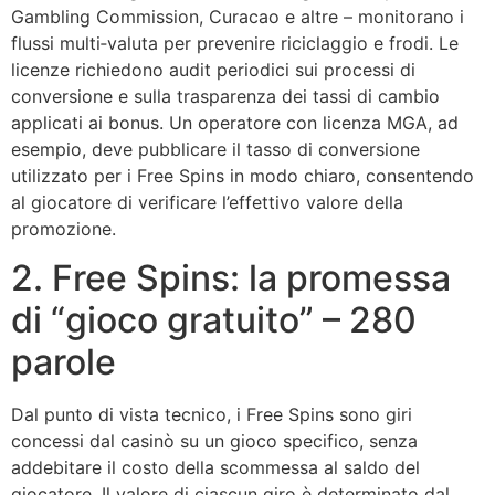
Gambling Commission, Curacao e altre – monitorano i
flussi multi‑valuta per prevenire riciclaggio e frodi. Le
licenze richiedono audit periodici sui processi di
conversione e sulla trasparenza dei tassi di cambio
applicati ai bonus. Un operatore con licenza MGA, ad
esempio, deve pubblicare il tasso di conversione
utilizzato per i Free Spins in modo chiaro, consentendo
al giocatore di verificare l’effettivo valore della
promozione.
2. Free Spins: la promessa
di “gioco gratuito” – 280
parole
Dal punto di vista tecnico, i Free Spins sono giri
concessi dal casinò su un gioco specifico, senza
addebitare il costo della scommessa al saldo del
giocatore. Il valore di ciascun giro è determinato dal