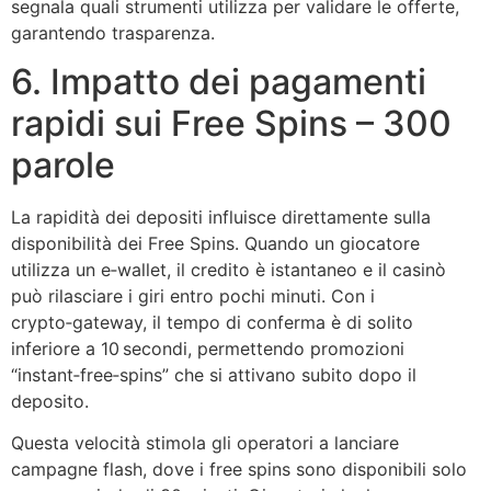
segnala quali strumenti utilizza per validare le offerte,
garantendo trasparenza.
6. Impatto dei pagamenti
rapidi sui Free Spins – 300
parole
La rapidità dei depositi influisce direttamente sulla
disponibilità dei Free Spins. Quando un giocatore
utilizza un e‑wallet, il credito è istantaneo e il casinò
può rilasciare i giri entro pochi minuti. Con i
crypto‑gateway, il tempo di conferma è di solito
inferiore a 10 secondi, permettendo promozioni
“instant‑free‑spins” che si attivano subito dopo il
deposito.
Questa velocità stimola gli operatori a lanciare
campagne flash, dove i free spins sono disponibili solo