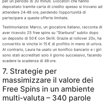
per un periodo di 30 minuti. Giocatori che hanno
depositato tramite carta di credito spesso si trovano ad
attendere 24‑48 ore, perdendo l’opportunità di
partecipare a queste offerte limitate.
Testimonianze: Marco, un giocatore italiano, racconta di
aver ricevuto 25 free spins su “Starburst” subito dopo
un deposito di 50 € con Skrill. Grazie al rollover 20x, ha
convertito le vincite in 15 € di profitto in meno di un’ora.
Al contrario, Laura ha usato un bonifico bancario e i giri
sono stati accreditati solo il giorno successivo, facendo
scadere la scadenza di 48 ore.
7. Strategie per
massimizzare il valore dei
Free Spins in un ambiente
multi‑valuta – 340 parole