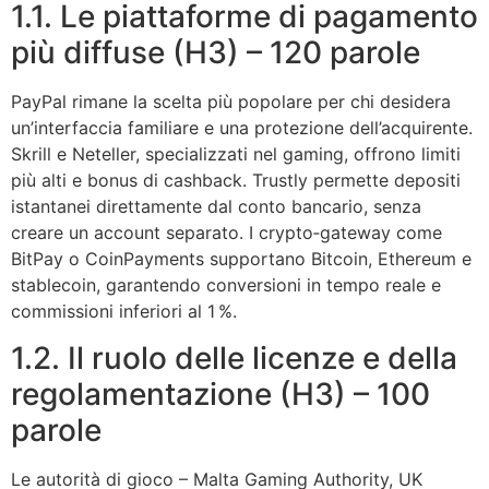
1.1. Le piattaforme di pagamento
più diffuse (H3) – 120 parole
PayPal rimane la scelta più popolare per chi desidera
un’interfaccia familiare e una protezione dell’acquirente.
Skrill e Neteller, specializzati nel gaming, offrono limiti
più alti e bonus di cashback. Trustly permette depositi
istantanei direttamente dal conto bancario, senza
creare un account separato. I crypto‑gateway come
BitPay o CoinPayments supportano Bitcoin, Ethereum e
stablecoin, garantendo conversioni in tempo reale e
commissioni inferiori al 1 %.
1.2. Il ruolo delle licenze e della
regolamentazione (H3) – 100
parole
Le autorità di gioco – Malta Gaming Authority, UK