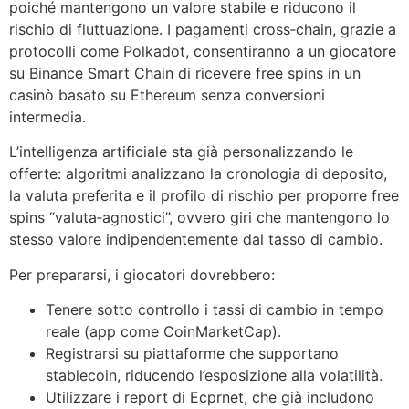
poiché mantengono un valore stabile e riducono il
rischio di fluttuazione. I pagamenti cross‑chain, grazie a
protocolli come Polkadot, consentiranno a un giocatore
su Binance Smart Chain di ricevere free spins in un
casinò basato su Ethereum senza conversioni
intermedia.
L’intelligenza artificiale sta già personalizzando le
offerte: algoritmi analizzano la cronologia di deposito,
la valuta preferita e il profilo di rischio per proporre free
spins “valuta‑agnostici”, ovvero giri che mantengono lo
stesso valore indipendentemente dal tasso di cambio.
Per prepararsi, i giocatori dovrebbero:
Tenere sotto controllo i tassi di cambio in tempo
reale (app come CoinMarketCap).
Registrarsi su piattaforme che supportano
stablecoin, riducendo l’esposizione alla volatilità.
Utilizzare i report di Ecprnet, che già includono