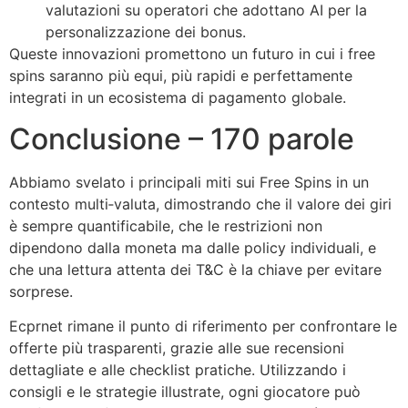
valutazioni su operatori che adottano AI per la
personalizzazione dei bonus.
Queste innovazioni promettono un futuro in cui i free
spins saranno più equi, più rapidi e perfettamente
integrati in un ecosistema di pagamento globale.
Conclusione – 170 parole
Abbiamo svelato i principali miti sui Free Spins in un
contesto multi‑valuta, dimostrando che il valore dei giri
è sempre quantificabile, che le restrizioni non
dipendono dalla moneta ma dalle policy individuali, e
che una lettura attenta dei T&C è la chiave per evitare
sorprese.
Ecprnet rimane il punto di riferimento per confrontare le
offerte più trasparenti, grazie alle sue recensioni
dettagliate e alle checklist pratiche. Utilizzando i
consigli e le strategie illustrate, ogni giocatore può