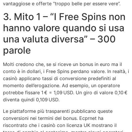
vantaggiose e offerte “troppo belle per essere vere”.
3. Mito 1 – “I Free Spins non
hanno valore quando si usa
una valuta diversa” – 300
parole
Molti credono che, se si riceve un bonus in euro ma il
conto è in dollari, i Free Spins perdano valore. In realtà, i
casinò applicano tassi di conversione predefiniti al
momento dell’erogazione. Ad esempio, un operatore
potrebbe fissare 1 € = 1,09 USD. Un giro di valore 0,10 €
diventa quindi 0,109 USD.
Le piattaforme più trasparenti pubblicano queste
conversioni nei termini del bonus. Ecprnet ha
riscontrato che i casinò con licenza UK mostrano il