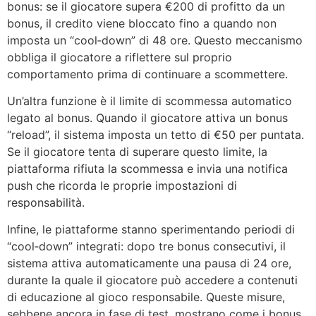
bonus: se il giocatore supera €200 di profitto da un
bonus, il credito viene bloccato fino a quando non
imposta un “cool‑down” di 48 ore. Questo meccanismo
obbliga il giocatore a riflettere sul proprio
comportamento prima di continuare a scommettere.
Un’altra funzione è il limite di scommessa automatico
legato al bonus. Quando il giocatore attiva un bonus
“reload”, il sistema imposta un tetto di €50 per puntata.
Se il giocatore tenta di superare questo limite, la
piattaforma rifiuta la scommessa e invia una notifica
push che ricorda le proprie impostazioni di
responsabilità.
Infine, le piattaforme stanno sperimentando periodi di
“cool‑down” integrati: dopo tre bonus consecutivi, il
sistema attiva automaticamente una pausa di 24 ore,
durante la quale il giocatore può accedere a contenuti
di educazione al gioco responsabile. Queste misure,
sebbene ancora in fase di test, mostrano come i bonus