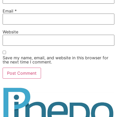
Email
*
Website
Save my name, email, and website in this browser for
the next time I comment.