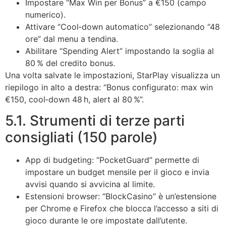
Impostare “Max Win per Bonus” a €150 (campo
numerico).
Attivare “Cool‑down automatico” selezionando “48
ore” dal menu a tendina.
Abilitare “Spending Alert” impostando la soglia al
80 % del credito bonus.
Una volta salvate le impostazioni, StarPlay visualizza un
riepilogo in alto a destra: “Bonus configurato: max win
€150, cool‑down 48 h, alert al 80 %”.
5.1. Strumenti di terze parti
consigliati (150 parole)
App di budgeting: “PocketGuard” permette di
impostare un budget mensile per il gioco e invia
avvisi quando si avvicina al limite.
Estensioni browser: “BlockCasino” è un’estensione
per Chrome e Firefox che blocca l’accesso a siti di
gioco durante le ore impostate dall’utente.