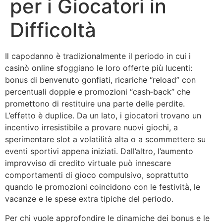
per i Giocatori in
Difficoltà
Il capodanno è tradizionalmente il periodo in cui i
casinò online sfoggiano le loro offerte più lucenti:
bonus di benvenuto gonfiati, ricariche “reload” con
percentuali doppie e promozioni “cash‑back” che
promettono di restituire una parte delle perdite.
L’effetto è duplice. Da un lato, i giocatori trovano un
incentivo irresistibile a provare nuovi giochi, a
sperimentare slot a volatilità alta o a scommettere su
eventi sportivi appena iniziati. Dall’altro, l’aumento
improvviso di credito virtuale può innescare
comportamenti di gioco compulsivo, soprattutto
quando le promozioni coincidono con le festività, le
vacanze e le spese extra tipiche del periodo.
Per chi vuole approfondire le dinamiche dei bonus e le