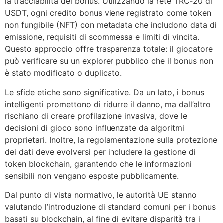
la tracciabilità dei bonus. Utilizzando la rete TRC‑20 di
USDT, ogni credito bonus viene registrato come token
non fungibile (NFT) con metadata che includono data di
emissione, requisiti di scommessa e limiti di vincita.
Questo approccio offre trasparenza totale: il giocatore
può verificare su un explorer pubblico che il bonus non
è stato modificato o duplicato.
Le sfide etiche sono significative. Da un lato, i bonus
intelligenti promettono di ridurre il danno, ma dall’altro
rischiano di creare profilazione invasiva, dove le
decisioni di gioco sono influenzate da algoritmi
proprietari. Inoltre, la regolamentazione sulla protezione
dei dati deve evolversi per includere la gestione di
token blockchain, garantendo che le informazioni
sensibili non vengano esposte pubblicamente.
Dal punto di vista normativo, le autorità UE stanno
valutando l’introduzione di standard comuni per i bonus
basati su blockchain, al fine di evitare disparità tra i