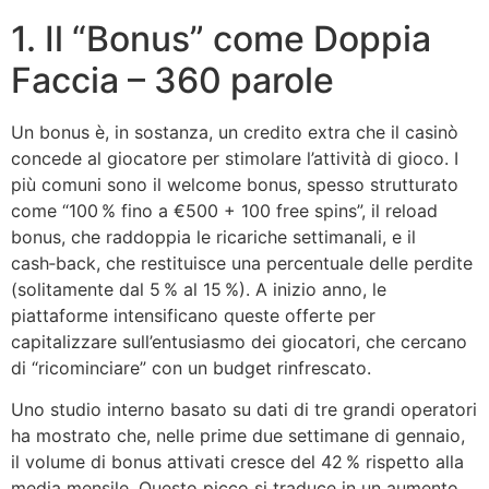
1. Il “Bonus” come Doppia
Faccia – 360 parole
Un bonus è, in sostanza, un credito extra che il casinò
concede al giocatore per stimolare l’attività di gioco. I
più comuni sono il welcome bonus, spesso strutturato
come “100 % fino a €500 + 100 free spins”, il reload
bonus, che raddoppia le ricariche settimanali, e il
cash‑back, che restituisce una percentuale delle perdite
(solitamente dal 5 % al 15 %). A inizio anno, le
piattaforme intensificano queste offerte per
capitalizzare sull’entusiasmo dei giocatori, che cercano
di “ricominciare” con un budget rinfrescato.
Uno studio interno basato su dati di tre grandi operatori
ha mostrato che, nelle prime due settimane di gennaio,
il volume di bonus attivati cresce del 42 % rispetto alla
media mensile. Questo picco si traduce in un aumento