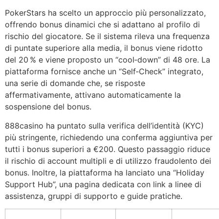
PokerStars ha scelto un approccio più personalizzato,
offrendo bonus dinamici che si adattano al profilo di
rischio del giocatore. Se il sistema rileva una frequenza
di puntate superiore alla media, il bonus viene ridotto
del 20 % e viene proposto un “cool‑down” di 48 ore. La
piattaforma fornisce anche un “Self‑Check” integrato,
una serie di domande che, se risposte
affermativamente, attivano automaticamente la
sospensione del bonus.
888casino ha puntato sulla verifica dell’identità (KYC)
più stringente, richiedendo una conferma aggiuntiva per
tutti i bonus superiori a €200. Questo passaggio riduce
il rischio di account multipli e di utilizzo fraudolento dei
bonus. Inoltre, la piattaforma ha lanciato una “Holiday
Support Hub”, una pagina dedicata con link a linee di
assistenza, gruppi di supporto e guide pratiche.