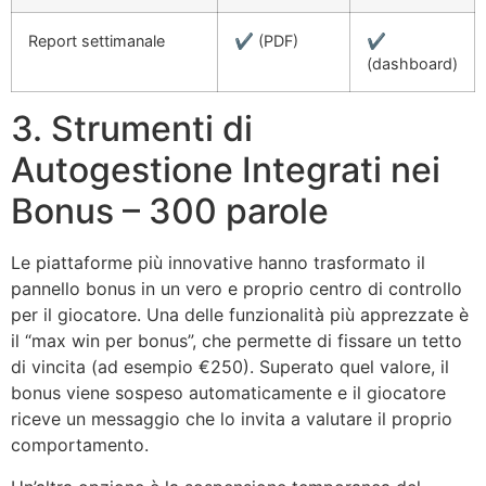
Report settimanale
✔ (PDF)
✔
(dashboard)
3. Strumenti di
Autogestione Integrati nei
Bonus – 300 parole
Le piattaforme più innovative hanno trasformato il
pannello bonus in un vero e proprio centro di controllo
per il giocatore. Una delle funzionalità più apprezzate è
il “max win per bonus”, che permette di fissare un tetto
di vincita (ad esempio €250). Superato quel valore, il
bonus viene sospeso automaticamente e il giocatore
riceve un messaggio che lo invita a valutare il proprio
comportamento.