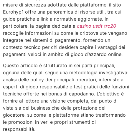
misure di sicurezza adottate dalle piattaforme, il sito
Eurohyp1 offre una panoramica di risorse utili, tra cui
guide pratiche e link a normative aggiornate. In
particolare, la pagina dedicata a
casino usdt trc20
raccoglie informazioni su come le criptovalute vengano
integrate nei sistemi di pagamento, fornendo un
contesto tecnico per chi desidera capire i vantaggi dei
pagamenti veloci in ambito di gioco d’azzardo online.
Questo articolo è strutturato in sei parti principali,
ognuna delle quali segue una metodologia investigativa:
analisi delle policy dei principali operatori, interviste a
esperti di gioco responsabile e test pratici delle funzioni
tecniche offerte nei bonus di capodanno. L’obiettivo è
fornire al lettore una visione completa, dal punto di
vista sia del business che della protezione del
giocatore, su come le piattaforme stiano trasformando
le promozioni in veri e propri strumenti di
responsabilità.