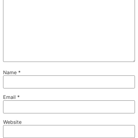
Name
*
Email
*
Website