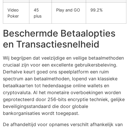
Video
45
Play and GO
99.2%
Poker
plus
Beschermde Betaalopties
en Transactiesnelheid
Wij begrijpen dat veelzijdige en veilige betaalmethoden
cruciaal zijn voor een excellente gebruikersbeleving.
Derhalve keurt goed ons speelplatform een ruim
spectrum aan betaalmethoden, lopend van klassieke
betaalkaarten tot hedendaagse online wallets en
cryptovaluta. Al het monetaire overboekingen worden
geprotecteerd door 256-bits encryptie techniek, gelijke
beveiligingsstandaard die door globale
bankorganisaties wordt toegepast.
De afhandeltijd voor opnames verschilt afhankelijk van