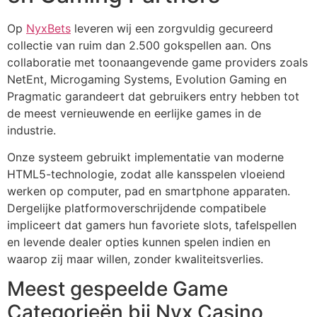
Op
NyxBets
leveren wij een zorgvuldig gecureerd
collectie van ruim dan 2.500 gokspellen aan. Ons
collaboratie met toonaangevende game providers zoals
NetEnt, Microgaming Systems, Evolution Gaming en
Pragmatic garandeert dat gebruikers entry hebben tot
de meest vernieuwende en eerlijke games in de
industrie.
Onze systeem gebruikt implementatie van moderne
HTML5-technologie, zodat alle kansspelen vloeiend
werken op computer, pad en smartphone apparaten.
Dergelijke platformoverschrijdende compatibele
impliceert dat gamers hun favoriete slots, tafelspellen
en levende dealer opties kunnen spelen indien en
waarop zij maar willen, zonder kwaliteitsverlies.
Meest gespeelde Game
Categorieën bij Nyx Casino