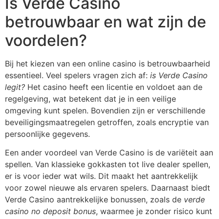
Is Verde Casino
betrouwbaar en wat zijn de
voordelen?
Bij het kiezen van een online casino is betrouwbaarheid
essentieel. Veel spelers vragen zich af:
is Verde Casino
legit?
Het casino heeft een licentie en voldoet aan de
regelgeving, wat betekent dat je in een veilige
omgeving kunt spelen. Bovendien zijn er verschillende
beveiligingsmaatregelen getroffen, zoals encryptie van
persoonlijke gegevens.
Een ander voordeel van Verde Casino is de variëteit aan
spellen. Van klassieke gokkasten tot live dealer spellen,
er is voor ieder wat wils. Dit maakt het aantrekkelijk
voor zowel nieuwe als ervaren spelers. Daarnaast biedt
Verde Casino aantrekkelijke bonussen, zoals de
verde
casino no deposit bonus
, waarmee je zonder risico kunt