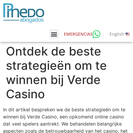
English
EMERGENCIAS
Ontdek de beste
strategieën om te
winnen bij Verde
Casino
In dit artikel bespreken we de beste strategieën om te
winnen bij Verde Casino, een opkomend online casino
dat veel spelers aantrekt. We behandelen belangrijke
aspecten zoals de betrouwbaarheid van het casino, het