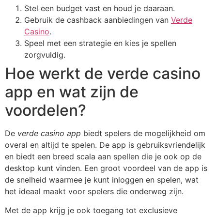
Stel een budget vast en houd je daaraan.
Gebruik de cashback aanbiedingen van
Verde
Casino
.
Speel met een strategie en kies je spellen
zorgvuldig.
Hoe werkt de verde casino
app en wat zijn de
voordelen?
De
verde casino app
biedt spelers de mogelijkheid om
overal en altijd te spelen. De app is gebruiksvriendelijk
en biedt een breed scala aan spellen die je ook op de
desktop kunt vinden. Een groot voordeel van de app is
de snelheid waarmee je kunt inloggen en spelen, wat
het ideaal maakt voor spelers die onderweg zijn.
Met de app krijg je ook toegang tot exclusieve