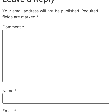
Your email address will not be published.
Required
fields are marked
*
Comment
*
Name
*
Email
*