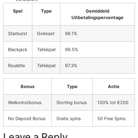
Spel
Type
Gemiddeld
Uitbetalingspercentage
Starburst
Gokkast
96.1%
Blackjack
Tafelspel
99.5%
Roulette
Tafelspel
97.3%
Bonus
Type
Actie
Welkomstbonus
Storting bonus
100% tot €200
No Deposit Bonus
Gratis spins
50 Free Spins
Leave a Reply