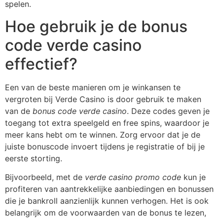
spelen.
Hoe gebruik je de bonus
code verde casino
effectief?
Een van de beste manieren om je winkansen te
vergroten bij Verde Casino is door gebruik te maken
van de
bonus code verde casino
. Deze codes geven je
toegang tot extra speelgeld en free spins, waardoor je
meer kans hebt om te winnen. Zorg ervoor dat je de
juiste bonuscode invoert tijdens je registratie of bij je
eerste storting.
Bijvoorbeeld, met de
verde casino promo code
kun je
profiteren van aantrekkelijke aanbiedingen en bonussen
die je bankroll aanzienlijk kunnen verhogen. Het is ook
belangrijk om de voorwaarden van de bonus te lezen,