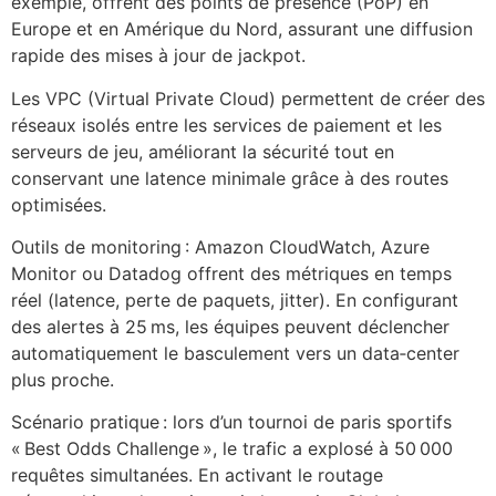
exemple, offrent des points de présence (PoP) en
Europe et en Amérique du Nord, assurant une diffusion
rapide des mises à jour de jackpot.
Les VPC (Virtual Private Cloud) permettent de créer des
réseaux isolés entre les services de paiement et les
serveurs de jeu, améliorant la sécurité tout en
conservant une latence minimale grâce à des routes
optimisées.
Outils de monitoring : Amazon CloudWatch, Azure
Monitor ou Datadog offrent des métriques en temps
réel (latence, perte de paquets, jitter). En configurant
des alertes à 25 ms, les équipes peuvent déclencher
automatiquement le basculement vers un data‑center
plus proche.
Scénario pratique : lors d’un tournoi de paris sportifs
« Best Odds Challenge », le trafic a explosé à 50 000
requêtes simultanées. En activant le routage