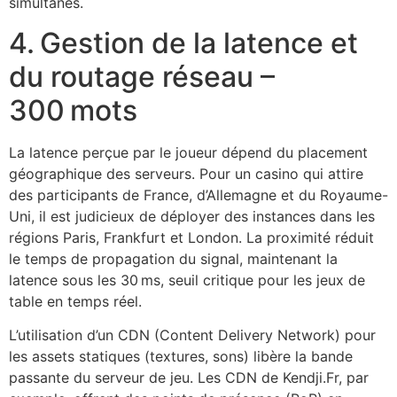
simultanés.
4. Gestion de la latence et
du routage réseau –
300 mots
La latence perçue par le joueur dépend du placement
géographique des serveurs. Pour un casino qui attire
des participants de France, d’Allemagne et du Royaume-
Uni, il est judicieux de déployer des instances dans les
régions Paris, Frankfurt et London. La proximité réduit
le temps de propagation du signal, maintenant la
latence sous les 30 ms, seuil critique pour les jeux de
table en temps réel.
L’utilisation d’un CDN (Content Delivery Network) pour
les assets statiques (textures, sons) libère la bande
passante du serveur de jeu. Les CDN de Kendji.Fr, par