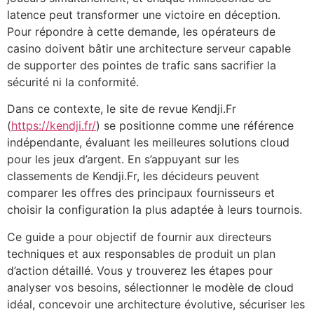
latence peut transformer une victoire en déception.
Pour répondre à cette demande, les opérateurs de
casino doivent bâtir une architecture serveur capable
de supporter des pointes de trafic sans sacrifier la
sécurité ni la conformité.
Dans ce contexte, le site de revue Kendji.Fr
(
https://kendji.fr/
) se positionne comme une référence
indépendante, évaluant les meilleures solutions cloud
pour les jeux d’argent. En s’appuyant sur les
classements de Kendji.Fr, les décideurs peuvent
comparer les offres des principaux fournisseurs et
choisir la configuration la plus adaptée à leurs tournois.
Ce guide a pour objectif de fournir aux directeurs
techniques et aux responsables de produit un plan
d’action détaillé. Vous y trouverez les étapes pour
analyser vos besoins, sélectionner le modèle de cloud
idéal, concevoir une architecture évolutive, sécuriser les