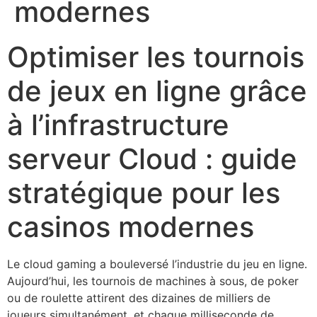
modernes
Optimiser les tournois
de jeux en ligne grâce
à l’infrastructure
serveur Cloud : guide
stratégique pour les
casinos modernes
Le cloud gaming a bouleversé l’industrie du jeu en ligne.
Aujourd’hui, les tournois de machines à sous, de poker
ou de roulette attirent des dizaines de milliers de
joueurs simultanément, et chaque milliseconde de