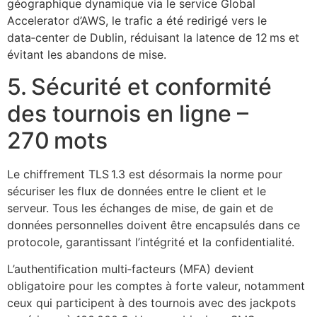
géographique dynamique via le service Global
Accelerator d’AWS, le trafic a été redirigé vers le
data‑center de Dublin, réduisant la latence de 12 ms et
évitant les abandons de mise.
5. Sécurité et conformité
des tournois en ligne –
270 mots
Le chiffrement TLS 1.3 est désormais la norme pour
sécuriser les flux de données entre le client et le
serveur. Tous les échanges de mise, de gain et de
données personnelles doivent être encapsulés dans ce
protocole, garantissant l’intégrité et la confidentialité.
L’authentification multi‑facteurs (MFA) devient
obligatoire pour les comptes à forte valeur, notamment
ceux qui participent à des tournois avec des jackpots