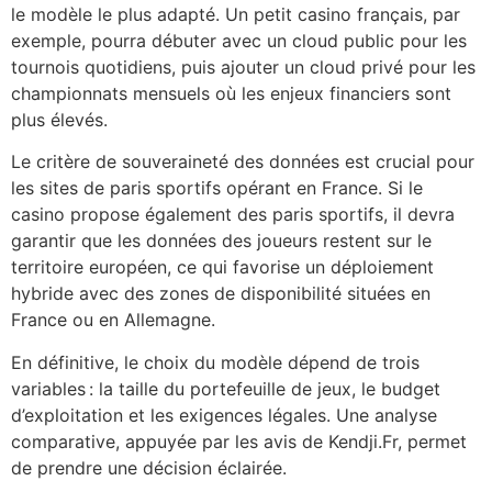
le modèle le plus adapté. Un petit casino français, par
exemple, pourra débuter avec un cloud public pour les
tournois quotidiens, puis ajouter un cloud privé pour les
championnats mensuels où les enjeux financiers sont
plus élevés.
Le critère de souveraineté des données est crucial pour
les sites de paris sportifs opérant en France. Si le
casino propose également des paris sportifs, il devra
garantir que les données des joueurs restent sur le
territoire européen, ce qui favorise un déploiement
hybride avec des zones de disponibilité situées en
France ou en Allemagne.
En définitive, le choix du modèle dépend de trois
variables : la taille du portefeuille de jeux, le budget
d’exploitation et les exigences légales. Une analyse
comparative, appuyée par les avis de Kendji.Fr, permet
de prendre une décision éclairée.