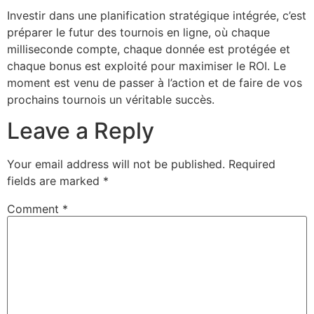
Investir dans une planification stratégique intégrée, c’est
préparer le futur des tournois en ligne, où chaque
milliseconde compte, chaque donnée est protégée et
chaque bonus est exploité pour maximiser le ROI. Le
moment est venu de passer à l’action et de faire de vos
prochains tournois un véritable succès.
Leave a Reply
Your email address will not be published.
Required
fields are marked
*
Comment
*