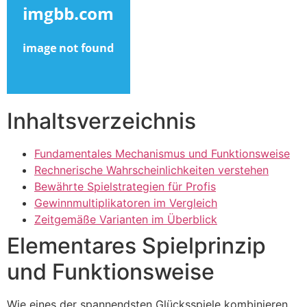
Inhaltsverzeichnis
Fundamentales Mechanismus und Funktionsweise
Rechnerische Wahrscheinlichkeiten verstehen
Bewährte Spielstrategien für Profis
Gewinnmultiplikatoren im Vergleich
Zeitgemäße Varianten im Überblick
Elementares Spielprinzip
und Funktionsweise
Wie eines der spannendsten Glücksspiele kombinieren