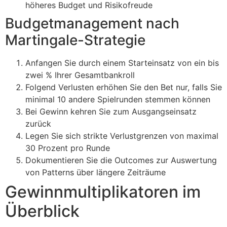
höheres Budget und Risikofreude
Budgetmanagement nach
Martingale-Strategie
Anfangen Sie durch einem Starteinsatz von ein bis
zwei % Ihrer Gesamtbankroll
Folgend Verlusten erhöhen Sie den Bet nur, falls Sie
minimal 10 andere Spielrunden stemmen können
Bei Gewinn kehren Sie zum Ausgangseinsatz
zurück
Legen Sie sich strikte Verlustgrenzen von maximal
30 Prozent pro Runde
Dokumentieren Sie die Outcomes zur Auswertung
von Patterns über längere Zeiträume
Gewinnmultiplikatoren im
Überblick