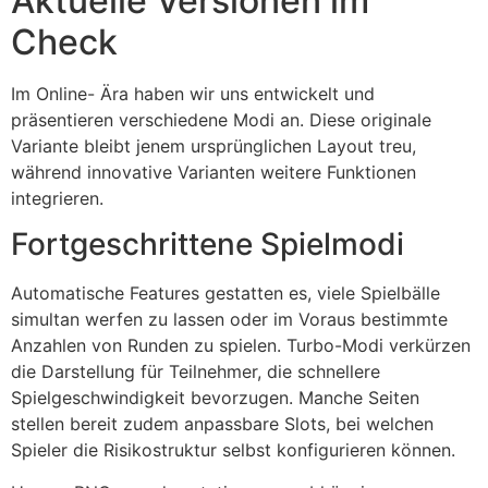
Aktuelle Versionen im
Check
Im Online- Ära haben wir uns entwickelt und
präsentieren verschiedene Modi an. Diese originale
Variante bleibt jenem ursprünglichen Layout treu,
während innovative Varianten weitere Funktionen
integrieren.
Fortgeschrittene Spielmodi
Automatische Features gestatten es, viele Spielbälle
simultan werfen zu lassen oder im Voraus bestimmte
Anzahlen von Runden zu spielen. Turbo-Modi verkürzen
die Darstellung für Teilnehmer, die schnellere
Spielgeschwindigkeit bevorzugen. Manche Seiten
stellen bereit zudem anpassbare Slots, bei welchen
Spieler die Risikostruktur selbst konfigurieren können.