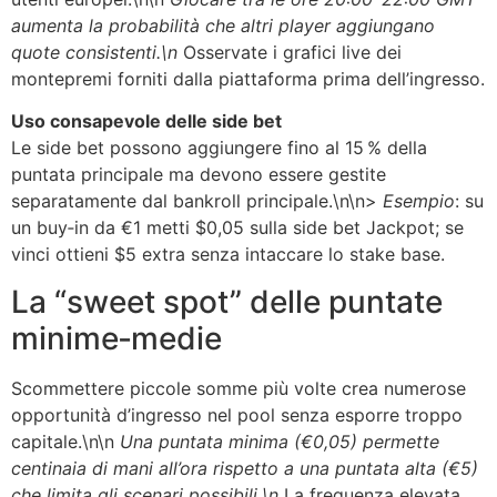
aumenta la probabilità che altri player aggiungano
quote consistenti.\n
Osservate i grafici live dei
montepremi forniti dalla piattaforma prima dell’ingresso.
Uso consapevole delle side bet
Le side bet possono aggiungere fino al 15 % della
puntata principale ma devono essere gestite
separatamente dal bankroll principale.\n\n>
Esempio
: su
un buy‑in da €1 metti $0,05 sulla side bet Jackpot; se
vinci ottieni $5 extra senza intaccare lo stake base.
La “sweet spot” delle puntate
minime‑medie
Scommettere piccole somme più volte crea numerose
opportunità d’ingresso nel pool senza esporre troppo
capitale.\n\n
Una puntata minima (€0,05) permette
centinaia di mani all’ora rispetto a una puntata alta (€5)
che limita gli scenari possibili.\n
La frequenza elevata