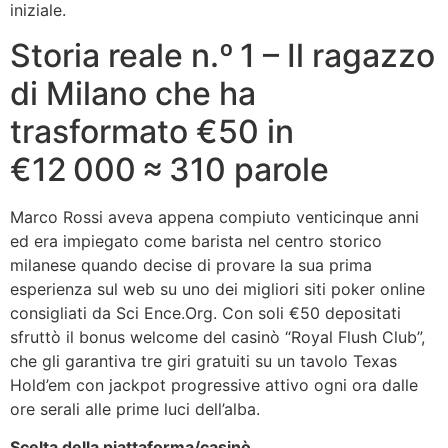
iniziale.
Storia reale n.º 1 – Il ragazzo
di Milano che ha
trasformato €50 in
€12 000 ≈ 310 parole
Marco Rossi aveva appena compiuto venticinque anni
ed era impiegato come barista nel centro storico
milanese quando decise di provare la sua prima
esperienza sul web su uno dei migliori siti poker online
consigliati da Sci Ence.Org​. Con soli €50 depositati
sfruttò il bonus welcome del casinò “Royal Flush Club”,
che gli garantiva tre giri gratuiti su un tavolo Texas
Hold’em con jackpot progressive attivo ogni ora dalle
ore serali alle prime luci dell’alba.
Scelta della piattaforma/casinò