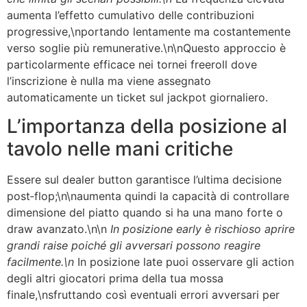
aumenta l’effetto cumulativo delle contribuzioni
progressive,\nportando lentamente ma costantemente
verso soglie più remunerative.\n\nQuesto approccio è
particolarmente efficace nei tornei freeroll dove
l’inscrizione è nulla ma viene assegnato
automaticamente un ticket sul jackpot giornaliero.
L’importanza della posizione al
tavolo nelle mani critiche
Essere sul dealer button garantisce l’ultima decisione
post‑flop;\n\naumenta quindi la capacità di controllare
dimensione del piatto quando si ha una mano forte o
draw avanzato.\n\n
In posizione early è rischioso aprire
grandi raise poiché gli avversari possono reagire
facilmente.\n
In posizione late puoi osservare gli action
degli altri giocatori prima della tua mossa
finale,\nsfruttando così eventuali errori avversari per