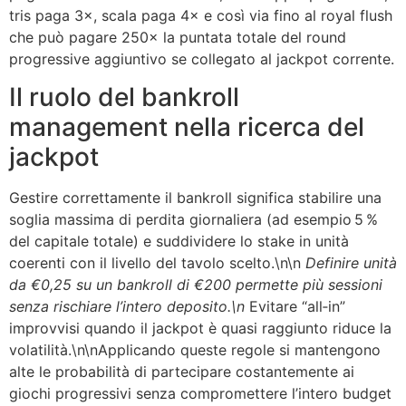
tris paga 3×, scala paga 4× e così via fino al royal flush
che può pagare 250× la puntata totale del round
progressive aggiuntivo se collegato al jackpot corrente.
Il ruolo del bankroll
management nella ricerca del
jackpot
Gestire correttamente il bankroll significa stabilire una
soglia massima di perdita giornaliera (ad esempio 5 %
del capitale totale) e suddividere lo stake in unità
coerenti con il livello del tavolo scelto.\n\n
Definire unità
da €0,25 su un bankroll di €200 permette più sessioni
senza rischiare l’intero deposito.\n
Evitare “all‑in”
improvvisi quando il jackpot è quasi raggiunto riduce la
volatilità.\n\nApplicando queste regole si mantengono
alte le probabilità di partecipare costantemente ai
giochi progressivi senza compromettere l’intero budget