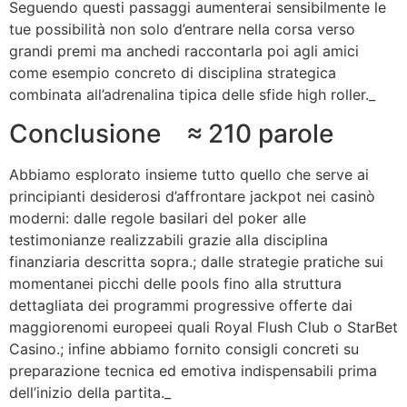
Seguendo questi passaggi aumenterai sensibilmente le
tue possibilità non solo d’entrare nella corsa verso
grandi premi ma anchedi raccontarla poi agli amici
come esempio concreto ­di disciplina strategica
combinata all’adrenalina tipica delle sfide high roller._
Conclusione ≈ 210 parole
Abbiamo esplorato insieme tutto quello che serve ai
principianti desiderosi d’affrontare jack­pot nei casinò
moderni: dalle regole basilari del poker alle
testimonianze realizzabili grazie alla disciplina
finanziaria descritta sopra.; dalle strategie pratiche sui
momentanei picchi delle pools fino alla struttura
dettagliata dei programmi progres­sive offerte dai
maggiorenomi europeei quali Royal Flush Club o StarBet
Casino.; infine abbiamo fornito consigli concreti su
preparazione tecnica ed emotiva indispensabili prima
dell’inizio della partita._