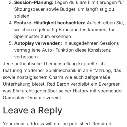
Session-Planung:
Legen du klare Limitierungen für
Sitzungsdauer sowie Budget, um langfristig zu
spielen
Feature-Häufigkeit beobachten:
Aufschreiben Sie,
welchen regelmäßig Bonusrunden kommen, für
Spielmuster zum erkennen
Autoplay verwenden:
In ausgedehnten Sessions
vermag jene Auto- Funktion diese Konsistenz
verbessern
Jene authentische Themenstellung koppelt sich
featuring moderner Spielmechanik in an Erfahrung, das
sowie nostalgischem Charm wie auch zeitgemäße
Unterhaltung bietet. Red Baron verbleibt ein Evergreen,
was Ehrfurcht gegenüber seiner History mit spannender
Gameplay-Dynamik vereint.
Leave a Reply
Your email address will not be published.
Required