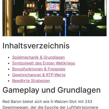
Inhaltsverzeichnis
Spielmechanik & Grundlagen
Symbolwelt des Ersten Weltkriegs
Bonusfunktionen & Freispiele
Gewinnchancen & RTP-Werte
Bewährte Strategien
Gameplay und Grundlagen
Red Baron bietet sich wie 5-Walzen-Slot mit 243
Gewinnwegen, der die Epoche der Luftfahrtpioniere