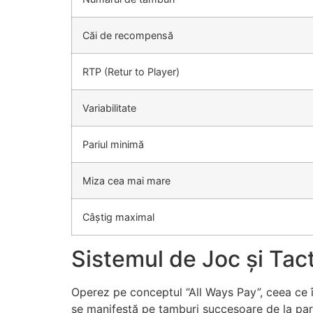
Căi de recompensă
RTP (Retur to Player)
Variabilitate
Pariul minimă
Miza cea mai mare
Câștig maximal
Sistemul de Joc și Tact
Operez pe conceptul “All Ways Pay”, ceea ce î
se manifestă pe tamburi succesoare de la parte