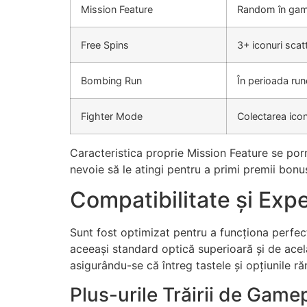
Mission Feature
Random în gam
Free Spins
3+ iconuri scat
Bombing Run
În perioada ru
Fighter Mode
Colectarea icon
Caracteristica proprie Mission Feature se por
nevoie să le atingi pentru a primi premii bonus, 
Compatibilitate și Expe
Sunt fost optimizat pentru a funcționa perfe
aceeași standard optică superioară și de acel
asigurându-se că întreg tastele și opțiunile r
Plus-urile Trăirii de Game