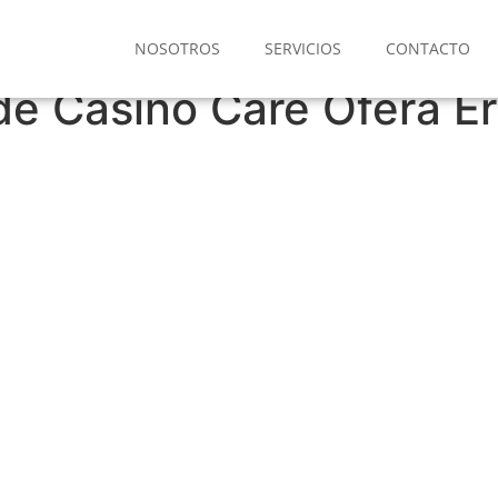
NOSOTROS
SERVICIOS
CONTACTO
de Casino Care Oferă Er