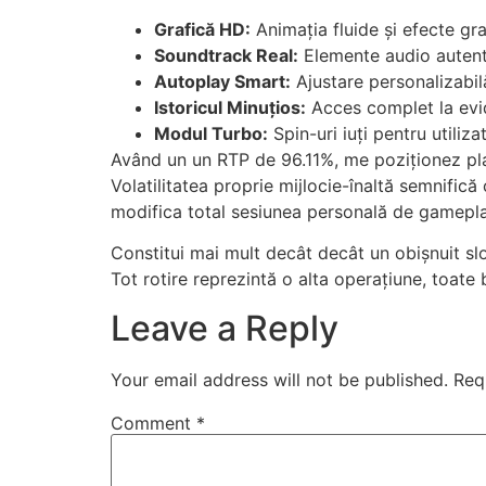
Grafică HD:
Animația fluide și efecte gra
Soundtrack Real:
Elemente audio autent
Autoplay Smart:
Ajustare personalizabil
Istoricul Minuțios:
Acces complet la evide
Modul Turbo:
Spin-uri iuți pentru utiliz
Având un un RTP de 96.11%, me poziționez pla
Volatilitatea proprie mijlocie-înaltă semnifică
modifica total sesiunea personală de gamepla
Constitui mai mult decât decât un obișnuit sl
Tot rotire reprezintă o alta operațiune, toate 
Leave a Reply
Your email address will not be published.
Req
Comment
*