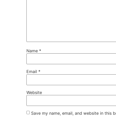
Name
*
Email
*
Website
Save my name, email, and website in this b