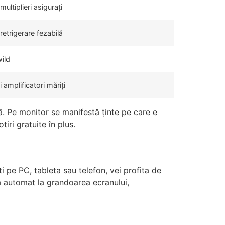
ultiplieri asigurați
retrigerare fezabilă
ild
 amplificatori măriți
ă. Pe monitor se manifestă ținte pe care e
tiri gratuite în plus.
pe PC, tableta sau telefon, vei profita de
ă automat la grandoarea ecranului,