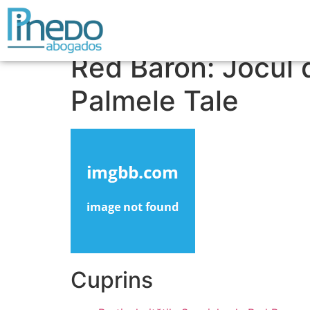
Red Baron: Jocul 
Palmele Tale
Cuprins