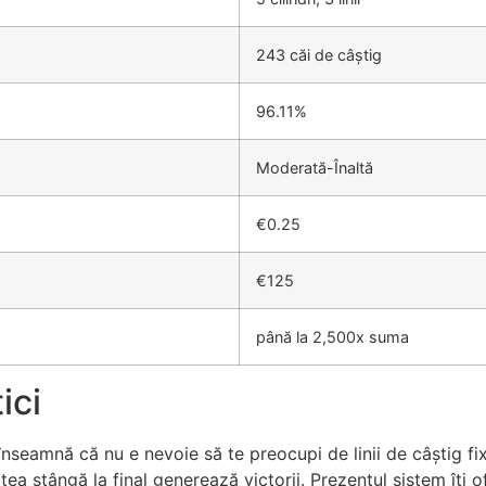
243 căi de câștig
96.11%
Moderată-Înaltă
€0.25
€125
până la 2,500x suma
ici
nseamnă că nu e nevoie să te preocupi de linii de câștig f
a stângă la final generează victorii. Prezentul sistem îți 