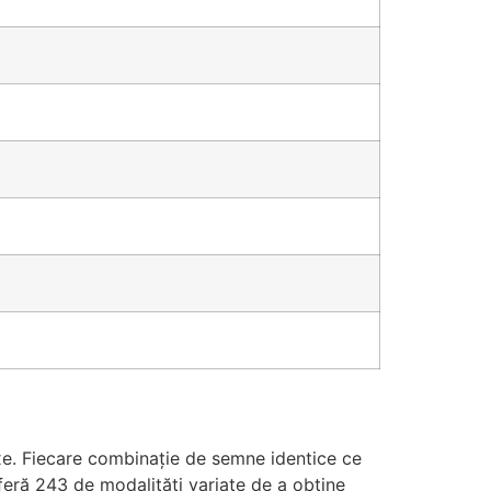
ixe. Fiecare combinație de semne identice ce
oferă 243 de modalități variate de a obține