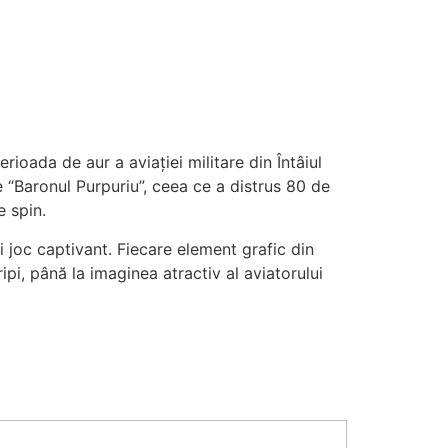
ioada de aur a aviației militare din Întâiul
“Baronul Purpuriu”, ceea ce a distrus 80 de
e spin.
și joc captivant. Fiecare element grafic din
i, până la imaginea atractiv al aviatorului