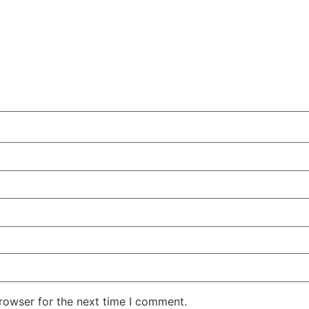
rowser for the next time I comment.