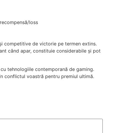
e recompensă/loss
i competitive de victorie pe termen extins.
tant când apar, constituie considerabile și pot
că cu tehnologiile contemporană de gaming.
în conflictul voastră pentru premiul ultimă.