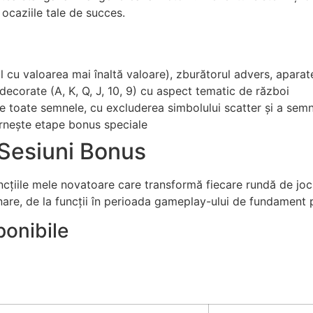
 ocaziile tale de succes.
cu valoarea mai înaltă valoare), zburătorul advers, aparate 
ecorate (A, K, Q, J, 10, 9) cu aspect tematic de război
ie toate semnele, cu excluderea simbolului scatter și a sem
rnește etape bonus speciale
 Sesiuni Bonus
cțiile mele novatoare care transformă fiecare rundă de joc î
nare, de la funcții în perioada gameplay-ului de fundament p
ponibile