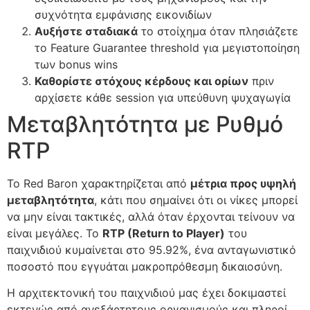
συχνότητα εμφάνισης εικονιδίων
Αυξήστε σταδιακά
το στοίχημα όταν πλησιάζετε
το Feature Guarantee threshold για μεγιστοποίηση
των bonus wins
Καθορίστε στόχους κέρδους και ορίων
πριν
αρχίσετε κάθε session για υπεύθυνη ψυχαγωγία
Μεταβλητότητα με Ρυθμό
RTP
Το Red Baron χαρακτηρίζεται από
μέτρια προς υψηλή
μεταβλητότητα
, κάτι που σημαίνει ότι οι νίκες μπορεί
να μην είναι τακτικές, αλλά όταν έρχονται τείνουν να
είναι μεγάλες. Το
RTP (Return to Player)
του
παιχνιδιού κυμαίνεται στο 95.92%, ένα ανταγωνιστικό
ποσοστό που εγγυάται μακροπρόθεσμη δικαιοσύνη.
Η αρχιτεκτονική του παιχνιδιού μας έχει δοκιμαστεί
εκτενώς από ανεξάρτητους οργανισμούς και πληροί