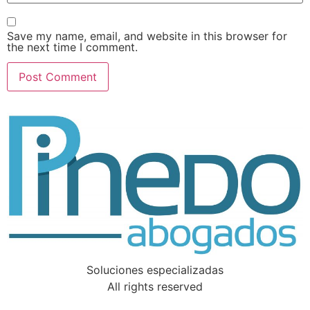
Save my name, email, and website in this browser for
the next time I comment.
Soluciones especializadas
All rights reserved