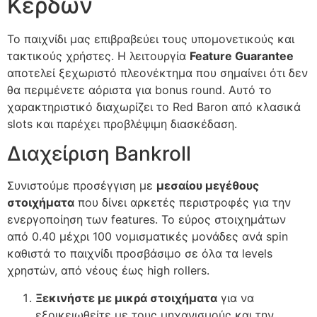
Κερδών
Το παιχνίδι μας επιβραβεύει τους υπομονετικούς και
τακτικούς χρήστες. Η λειτουργία
Feature Guarantee
αποτελεί ξεχωριστό πλεονέκτημα που σημαίνει ότι δεν
θα περιμένετε αόριστα για bonus round. Αυτό το
χαρακτηριστικό διαχωρίζει το Red Baron από κλασικά
slots και παρέχει προβλέψιμη διασκέδαση.
Διαχείριση Bankroll
Συνιστούμε προσέγγιση με
μεσαίου μεγέθους
στοιχήματα
που δίνει αρκετές περιστροφές για την
ενεργοποίηση των features. Το εύρος στοιχημάτων
από 0.40 μέχρι 100 νομισματικές μονάδες ανά spin
καθιστά το παιχνίδι προσβάσιμο σε όλα τα levels
χρηστών, από νέους έως high rollers.
Ξεκινήστε με μικρά στοιχήματα
για να
εξοικειωθείτε με τους μηχανισμούς και την