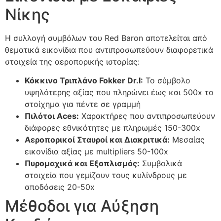
Νίκης
Η συλλογή συμβόλων του Red Baron αποτελείται από
θεματικά εικονίδια που αντιπροσωπεύουν διαφορετικά
στοιχεία της αεροπορικής ιστορίας:
Κόκκινο Τριπλάνο Fokker Dr.I:
Το σύμβολο
υψηλότερης αξίας που πληρώνει έως και 500x το
στοίχημα για πέντε σε γραμμή
Πιλότοι Aces:
Χαρακτήρες που αντιπροσωπεύουν
διάφορες εθνικότητες με πληρωμές 150-300x
Αεροπορικοί Σταυροί και Διακριτικά:
Μεσαίας
εικονίδια αξίας με multipliers 50-100x
Πυρομαχικά και Εξοπλισμός:
Συμβολικά
στοιχεία που γεμίζουν τους κυλίνδρους με
αποδόσεις 20-50x
Μέθοδοι για Αύξηση