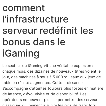
comment
l’infrastructure
serveur redéfinit les
bonus dans le
iGaming
Le secteur du iGaming vit une véritable explosion :
chaque mois, des dizaines de nouveaux titres voient le
jour, des machines à sous à 5 000 rouleaux aux jeux de
table en réalité augmentée. Cette croissance
s’accompagne d’attentes toujours plus fortes en matière
de latence, d’évolutivité et de disponibilité. Les
opérateurs ne peuvent plus se permettre des serveurs
classiques qui peinent à suivre les pics de trafic lors