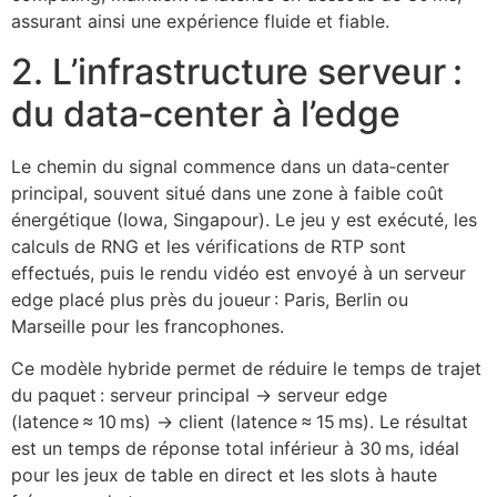
assurant ainsi une expérience fluide et fiable.
2. L’infrastructure serveur :
du data‑center à l’edge
Le chemin du signal commence dans un data‑center
principal, souvent situé dans une zone à faible coût
énergétique (Iowa, Singapour). Le jeu y est exécuté, les
calculs de RNG et les vérifications de RTP sont
effectués, puis le rendu vidéo est envoyé à un serveur
edge placé plus près du joueur : Paris, Berlin ou
Marseille pour les francophones.
Ce modèle hybride permet de réduire le temps de trajet
du paquet : serveur principal → serveur edge
(latence ≈ 10 ms) → client (latence ≈ 15 ms). Le résultat
est un temps de réponse total inférieur à 30 ms, idéal
pour les jeux de table en direct et les slots à haute