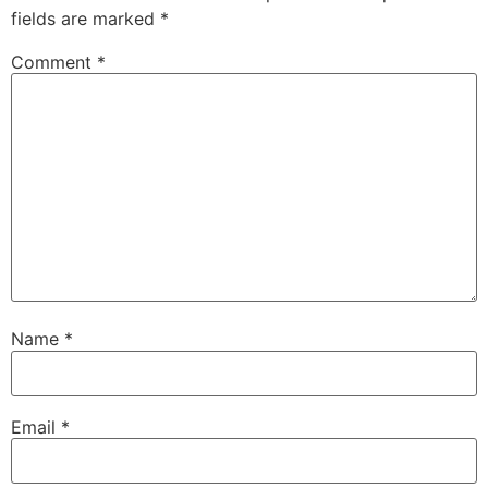
fields are marked
*
Comment
*
Name
*
Email
*