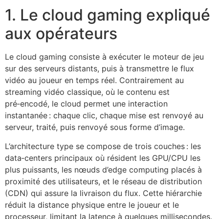
1. Le cloud gaming expliqué
aux opérateurs
Le cloud gaming consiste à exécuter le moteur de jeu
sur des serveurs distants, puis à transmettre le flux
vidéo au joueur en temps réel. Contrairement au
streaming vidéo classique, où le contenu est
pré‑encodé, le cloud permet une interaction
instantanée : chaque clic, chaque mise est renvoyé au
serveur, traité, puis renvoyé sous forme d’image.
L’architecture type se compose de trois couches : les
data‑centers principaux où résident les GPU/CPU les
plus puissants, les nœuds d’edge computing placés à
proximité des utilisateurs, et le réseau de distribution
(CDN) qui assure la livraison du flux. Cette hiérarchie
réduit la distance physique entre le joueur et le
processeur, limitant la latence à quelques millisecondes.