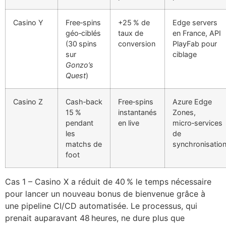
Casino Y
Free‑spins
+25 % de
Edge servers
géo‑ciblés
taux de
en France, API
(30 spins
conversion
PlayFab pour
sur
ciblage
Gonzo’s
Quest
)
Casino Z
Cash‑back
Free‑spins
Azure Edge
15 %
instantanés
Zones,
pendant
en live
micro‑services
les
de
matchs de
synchronisatio
foot
Cas 1 – Casino X a réduit de 40 % le temps nécessaire
pour lancer un nouveau bonus de bienvenue grâce à
une pipeline CI/CD automatisée. Le processus, qui
prenait auparavant 48 heures, ne dure plus que