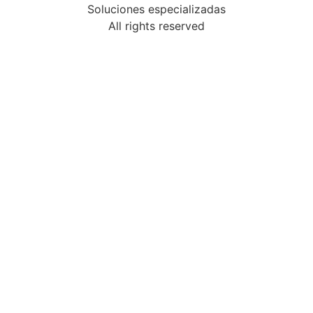
Soluciones especializadas
All rights reserved