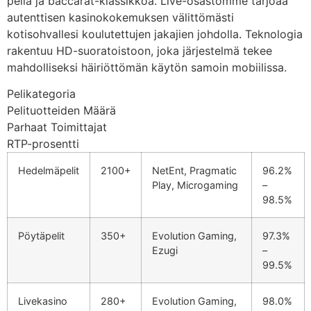
peliä ja baccarat-klassikkoa. Live-osastomme tarjoaa
autenttisen kasinokokemuksen välittömästi
kotisohvallesi koulutettujen jakajien johdolla. Teknologia
rakentuu HD-suoratoistoon, joka järjestelmä tekee
mahdolliseksi häiriöttömän käytön samoin mobiilissa.
Pelikategoria
Pelituotteiden Määrä
Parhaat Toimittajat
RTP-prosentti
Hedelmäpelit
2100+
NetEnt, Pragmatic
96.2%
Play, Microgaming
–
98.5%
Pöytäpelit
350+
Evolution Gaming,
97.3%
Ezugi
–
99.5%
Livekasino
280+
Evolution Gaming,
98.0%