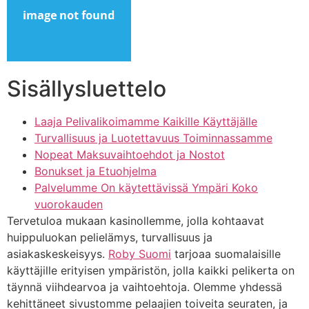
Sisällysluettelo
Laaja Pelivalikoimamme Kaikille Käyttäjälle
Turvallisuus ja Luotettavuus Toiminnassamme
Nopeat Maksuvaihtoehdot ja Nostot
Bonukset ja Etuohjelma
Palvelumme On käytettävissä Ympäri Koko
vuorokauden
Tervetuloa mukaan kasinollemme, jolla kohtaavat
huippuluokan pelielämys, turvallisuus ja
asiakaskeskeisyys.
Roby Suomi
tarjoaa suomalaisille
käyttäjille erityisen ympäristön, jolla kaikki pelikerta on
täynnä viihdearvoa ja vaihtoehtoja. Olemme yhdessä
kehittäneet sivustomme pelaajien toiveita seuraten, ja