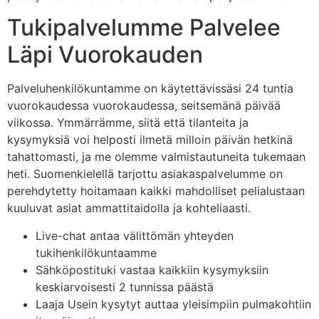
Tukipalvelumme Palvelee
Läpi Vuorokauden
Palveluhenkilökuntamme on käytettävissäsi 24 tuntia
vuorokaudessa vuorokaudessa, seitsemänä päivää
viikossa. Ymmärrämme, siitä että tilanteita ja
kysymyksiä voi helposti ilmetä milloin päivän hetkinä
tahattomasti, ja me olemme valmistautuneita tukemaan
heti. Suomenkielellä tarjottu asiakaspalvelumme on
perehdytetty hoitamaan kaikki mahdolliset pelialustaan
kuuluvat asiat ammattitaidolla ja kohteliaasti.
Live-chat antaa välittömän yhteyden
tukihenkilökuntaamme
Sähköpostituki vastaa kaikkiin kysymyksiin
keskiarvoisesti 2 tunnissa päästä
Laaja Usein kysytyt auttaa yleisimpiin pulmakohtiin