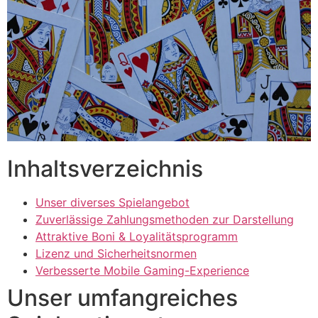
Inhaltsverzeichnis
Unser diverses Spielangebot
Zuverlässige Zahlungsmethoden zur Darstellung
Attraktive Boni & Loyalitätsprogramm
Lizenz und Sicherheitsnormen
Verbesserte Mobile Gaming-Experience
Unser umfangreiches