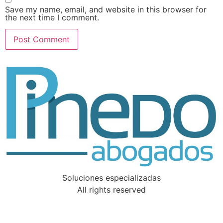
Save my name, email, and website in this browser for
the next time I comment.
Soluciones especializadas
All rights reserved