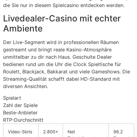
die Sie nur in diesem Spielcasino entdecken werden.
Livedealer-Casino mit echter
Ambiente
Der Live-Segment wird in professionellen Räumen
gestreamt und bringt reale Kasino-Atmosphäre
unmittelbar zu dir nach Haus. Geschulte Dealer
bedienen rund um die Uhr die Clock Spieltische für
Roulett, Blackjack, Bakkarat und viele Gameshows. Die
Streaming-Qualität schafft dabei HD-Standard mit
diversen Ansichten.
Spielart
Zahl der Spiele
Beste-Anbieter
RTP-Durchschnitt
Video-Slots
2.800+
Net
96.2