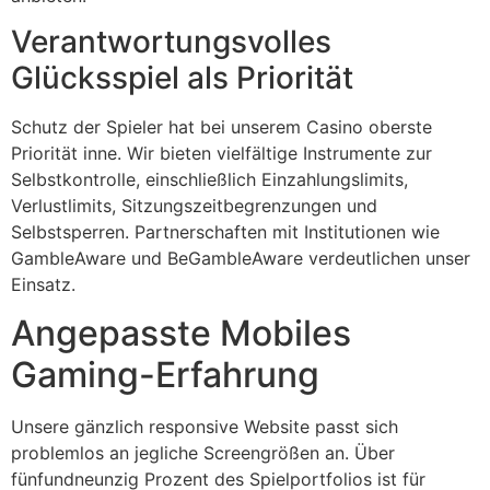
Verantwortungsvolles
Glücksspiel als Priorität
Schutz der Spieler hat bei unserem Casino oberste
Priorität inne. Wir bieten vielfältige Instrumente zur
Selbstkontrolle, einschließlich Einzahlungslimits,
Verlustlimits, Sitzungszeitbegrenzungen und
Selbstsperren. Partnerschaften mit Institutionen wie
GambleAware und BeGambleAware verdeutlichen unser
Einsatz.
Angepasste Mobiles
Gaming-Erfahrung
Unsere gänzlich responsive Website passt sich
problemlos an jegliche Screengrößen an. Über
fünfundneunzig Prozent des Spielportfolios ist für