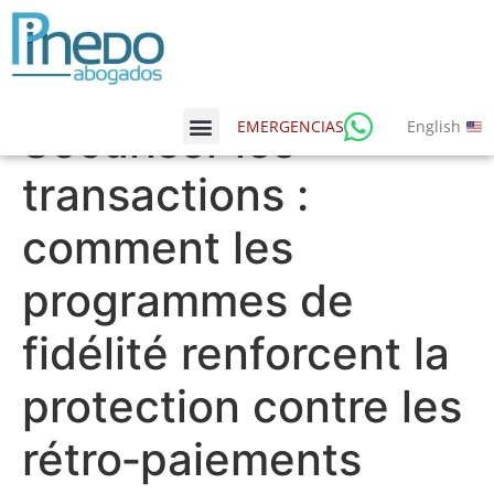
Sécuriser les
English
EMERGENCIAS
transactions :
comment les
programmes de
fidélité renforcent la
protection contre les
rétro‑paiements