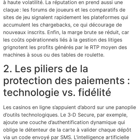
à haute volatilité. La réputation en prend aussi une
claque : les forums de joueurs et les comparatifs de
sites de jeu signalent rapidement les plateformes qui
accumulent les chargebacks, ce qui décourage de
nouveaux inscrits. Enfin, la marge brute se réduit, car
les coûts opérationnels liés à la gestion des litiges
grignotent les profits générés par le RTP moyen des
machines à sous ou des tables de roulette.
2. Les piliers de la
protection des paiements :
technologie vs. fidélité
Les casinos en ligne s’appuient d’abord sur une panoplie
d’outils technologiques. Le 3‑D Secure, par exemple,
ajoute une couche d’authentification dynamique qui
oblige le détenteur de la carte à valider chaque dépôt
via un code envoyé par SMS. L’intelligence artificielle