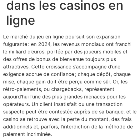
dans les casinos en
ligne
Le marché du jeu en ligne poursuit son expansion
fulgurante : en 2024, les revenus mondiaux ont franchi
le milliard d’euros, portée par des joueurs mobiles et
des offres de bonus de bienvenue toujours plus
attractives. Cette croissance s’accompagne d’une
exigence accrue de confiance ; chaque dépôt, chaque
mise, chaque gain doit être perçu comme sûr. Or, les
rétro‑paiements, ou chargebacks, représentent
aujourd’hui l’une des plus grandes menaces pour les
opérateurs. Un client insatisfait ou une transaction
suspecte peut être contestée auprès de sa banque, et le
casino se retrouve avec la perte du montant, des frais
additionnels et, parfois, l’interdiction de la méthode de
paiement incriminée.