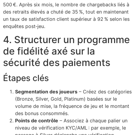
500 €. Après six mois, le nombre de chargebacks liés à
des retraits élevés a chuté de 35 %, tout en maintenant
un taux de satisfaction client supérieur à 92 % selon les
enquêtes post‑jeu.
4. Structurer un programme
de fidélité axé sur la
sécurité des paiements
Étapes clés
Segmentation des joueurs
– Créez des catégories
(Bronze, Silver, Gold, Platinum) basées sur le
volume de mise, la fréquence de jeu et le montant
des bonus consommés.
Points de contrôle
– Associez à chaque palier un
niveau de vérification KYC/AML : par exemple, le