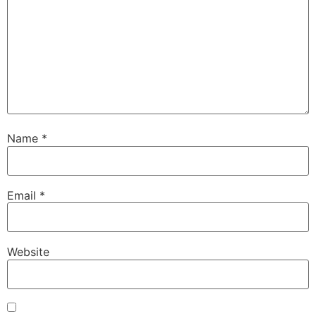
Name
*
Email
*
Website