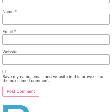
Name
*
Email
*
Website
Save my name, email, and website in this browser for
the next time I comment.