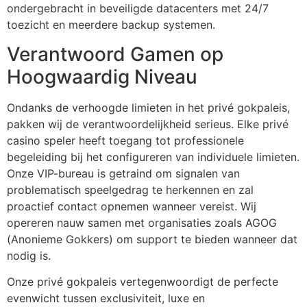
ondergebracht in beveiligde datacenters met 24/7
toezicht en meerdere backup systemen.
Verantwoord Gamen op
Hoogwaardig Niveau
Ondanks de verhoogde limieten in het privé gokpaleis,
pakken wij de verantwoordelijkheid serieus. Elke privé
casino speler heeft toegang tot professionele
begeleiding bij het configureren van individuele limieten.
Onze VIP-bureau is getraind om signalen van
problematisch speelgedrag te herkennen en zal
proactief contact opnemen wanneer vereist. Wij
opereren nauw samen met organisaties zoals AGOG
(Anonieme Gokkers) om support te bieden wanneer dat
nodig is.
Onze privé gokpaleis vertegenwoordigt de perfecte
evenwicht tussen exclusiviteit, luxe en