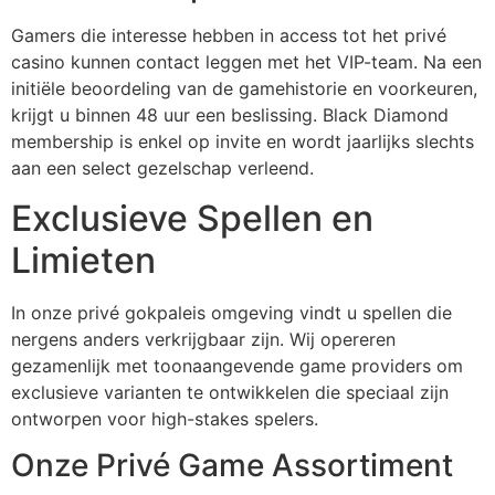
Gamers die interesse hebben in access tot het privé
casino kunnen contact leggen met het VIP-team. Na een
initiële beoordeling van de gamehistorie en voorkeuren,
krijgt u binnen 48 uur een beslissing. Black Diamond
membership is enkel op invite en wordt jaarlijks slechts
aan een select gezelschap verleend.
Exclusieve Spellen en
Limieten
In onze privé gokpaleis omgeving vindt u spellen die
nergens anders verkrijgbaar zijn. Wij opereren
gezamenlijk met toonaangevende game providers om
exclusieve varianten te ontwikkelen die speciaal zijn
ontworpen voor high-stakes spelers.
Onze Privé Game Assortiment