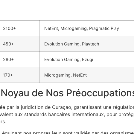
2100+
NetEnt, Microgaming, Pragmatic Play
450+
Evolution Gaming, Playtech
280+
Evolution Gaming, Ezugi
170+
Microgaming, NetEnt
au Noyau de Nos Préoccupation
ée par la juridiction de Curaçao, garantissant une régulati
alent aux standards bancaires internationaux, pour protége
rs.
 équipant nos propres jeux sont validés par des organism