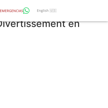
English 🇺🇸
EMERGENCIAS
 Divertissement en