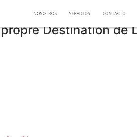
NOSOTROS
SERVICIOS
CONTACTO
e propre Destination de