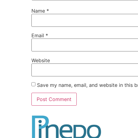
Name
*
Email
*
Website
Save my name, email, and website in this b