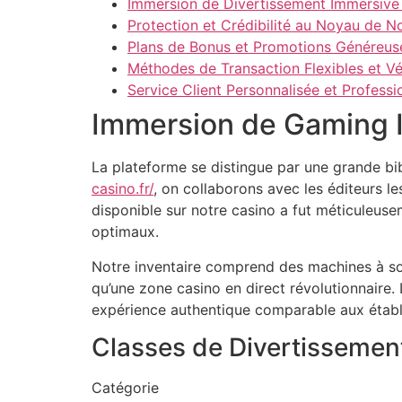
Immersion de Divertissement Immersive e
Protection et Crédibilité au Noyau de No
Plans de Bonus et Promotions Généreus
Méthodes de Transaction Flexibles et V
Service Client Personnalisée et Professi
Immersion de Gaming 
La plateforme se distingue par une grande b
casino.fr/
, on collaborons avec les éditeurs l
disponible sur notre casino a fut méticuleuse
optimaux.
Notre inventaire comprend des machines à sous
qu’une zone casino en direct révolutionnaire.
expérience authentique comparable aux établ
Classes de Divertissemen
Catégorie