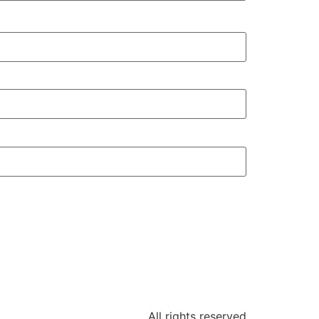
All rights reserved