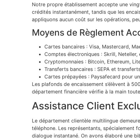
Notre propre établissement accepte une vingt
crédités instantanément, tandis que les encai
appliquons aucun coût sur les opérations, peu 
Moyens de Règlement Ac
Cartes bancaires : Visa, Mastercard, M
Comptes électroniques : Skrill, Neteller
Cryptomonnaies : Bitcoin, Ethereum, Lite
Transferts bancaires : SEPA et transfert
Cartes prépayées : Paysafecard pour un
Les plafonds de encaissement s’élèvent à 5000
département financière vérifie à la main tout
Assistance Client Exclu
Le département clientèle multilingue demeure d
téléphone. Les représentants, spécialement f
dialogue instantané. On avons élaboré une bi