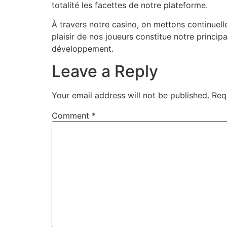
totalité les facettes de notre plateforme.
À travers notre casino, on mettons continuell
plaisir de nos joueurs constitue notre princip
développement.
Leave a Reply
Your email address will not be published.
Req
Comment
*