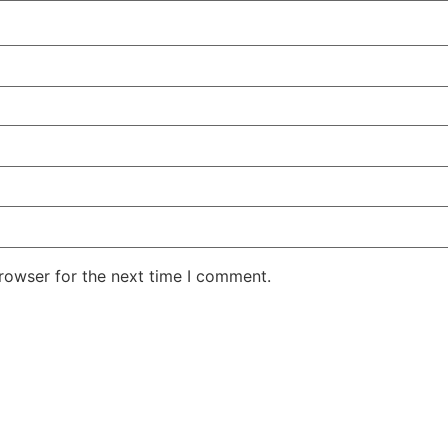
rowser for the next time I comment.