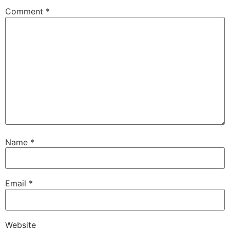
Comment
*
Name
*
Email
*
Website