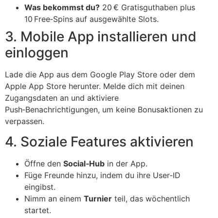
Was bekommst du?
20 € Gratisguthaben plus
10 Free‑Spins auf ausgewählte Slots.
3. Mobile App installieren und
einloggen
Lade die App aus dem Google Play Store oder dem
Apple App Store herunter. Melde dich mit deinen
Zugangsdaten an und aktiviere
Push‑Benachrichtigungen, um keine Bonusaktionen zu
verpassen.
4. Soziale Features aktivieren
Öffne den
Social‑Hub
in der App.
Füge Freunde hinzu, indem du ihre User‑ID
eingibst.
Nimm an einem
Turnier
teil, das wöchentlich
startet.