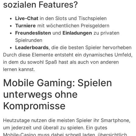
sozialen Features?
Live‑Chat
in den Slots und Tischspielen
Turniere
mit wöchentlichen Preisgeldern
Freundeslisten
und
Einladungen
zu privaten
Spielrunden
Leaderboards
, die die besten Spieler hervorheben
Durch diese Elemente entsteht ein dynamisches Umfeld,
in dem du sowohl Spaß hast als auch von anderen
lernen kannst.
Mobile Gaming: Spielen
unterwegs ohne
Kompromisse
Heutzutage nutzen die meisten Spieler ihr Smartphone,
um jederzeit und überall zu spielen. Ein gutes
Mobile‑Casino muss dabei schnell laden, übersichtlich