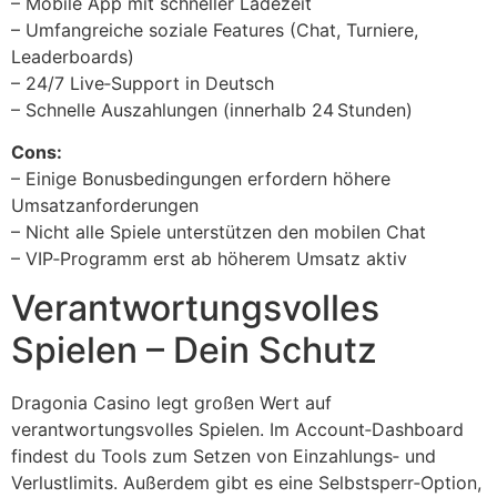
– Mobile App mit schneller Ladezeit
– Umfangreiche soziale Features (Chat, Turniere,
Leaderboards)
– 24/7 Live‑Support in Deutsch
– Schnelle Auszahlungen (innerhalb 24 Stunden)
Cons:
– Einige Bonusbedingungen erfordern höhere
Umsatzanforderungen
– Nicht alle Spiele unterstützen den mobilen Chat
– VIP‑Programm erst ab höherem Umsatz aktiv
Verantwortungsvolles
Spielen – Dein Schutz
Dragonia Casino legt großen Wert auf
verantwortungsvolles Spielen. Im Account‑Dashboard
findest du Tools zum Setzen von Einzahlungs‑ und
Verlustlimits. Außerdem gibt es eine Selbstsperr‑Option,