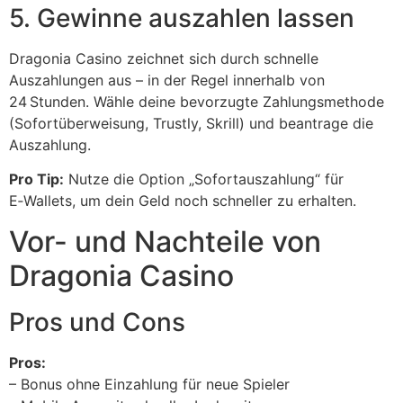
5. Gewinne auszahlen lassen
Dragonia Casino zeichnet sich durch schnelle
Auszahlungen aus – in der Regel innerhalb von
24 Stunden. Wähle deine bevorzugte Zahlungsmethode
(Sofortüberweisung, Trustly, Skrill) und beantrage die
Auszahlung.
Pro Tip:
Nutze die Option „Sofortauszahlung“ für
E‑Wallets, um dein Geld noch schneller zu erhalten.
Vor- und Nachteile von
Dragonia Casino
Pros und Cons
Pros:
– Bonus ohne Einzahlung für neue Spieler