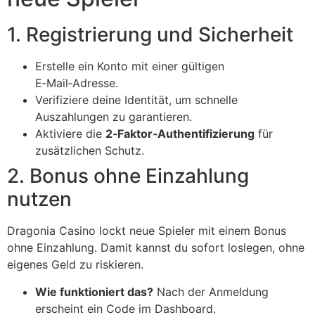
1. Registrierung und Sicherheit
Erstelle ein Konto mit einer gültigen
E‑Mail‑Adresse.
Verifiziere deine Identität, um schnelle
Auszahlungen zu garantieren.
Aktiviere die
2‑Faktor‑Authentifizierung
für
zusätzlichen Schutz.
2. Bonus ohne Einzahlung
nutzen
Dragonia Casino lockt neue Spieler mit einem Bonus
ohne Einzahlung. Damit kannst du sofort loslegen, ohne
eigenes Geld zu riskieren.
Wie funktioniert das?
Nach der Anmeldung
erscheint ein Code im Dashboard.