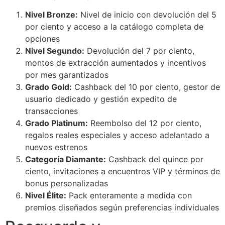
Nivel Bronze:
Nivel de inicio con devolución del 5
por ciento y acceso a la catálogo completa de
opciones
Nivel Segundo:
Devolución del 7 por ciento,
montos de extracción aumentados y incentivos
por mes garantizados
Grado Gold:
Cashback del 10 por ciento, gestor de
usuario dedicado y gestión expedito de
transacciones
Grado Platinum:
Reembolso del 12 por ciento,
regalos reales especiales y acceso adelantado a
nuevos estrenos
Categoría Diamante:
Cashback del quince por
ciento, invitaciones a encuentros VIP y términos de
bonus personalizadas
Nivel Élite:
Pack enteramente a medida con
premios diseñados según preferencias individuales