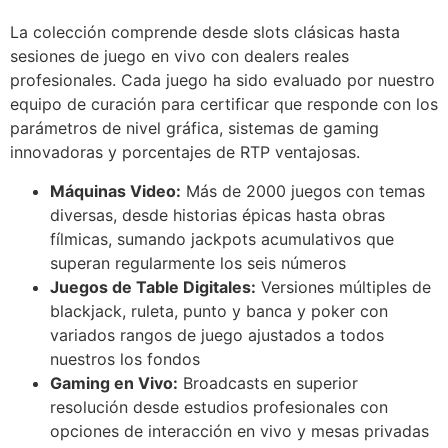
La colección comprende desde slots clásicas hasta
sesiones de juego en vivo con dealers reales
profesionales. Cada juego ha sido evaluado por nuestro
equipo de curación para certificar que responde con los
parámetros de nivel gráfica, sistemas de gaming
innovadoras y porcentajes de RTP ventajosas.
Máquinas Video:
Más de 2000 juegos con temas
diversas, desde historias épicas hasta obras
fílmicas, sumando jackpots acumulativos que
superan regularmente los seis números
Juegos de Table Digitales:
Versiones múltiples de
blackjack, ruleta, punto y banca y poker con
variados rangos de juego ajustados a todos
nuestros los fondos
Gaming en Vivo:
Broadcasts en superior
resolución desde estudios profesionales con
opciones de interacción en vivo y mesas privadas