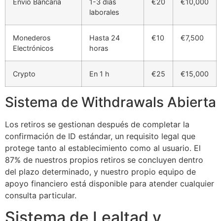
Envío Bancaria
1-3 días
€20
€10,000
laborales
Monederos
Hasta 24
€10
€7,500
Electrónicos
horas
Crypto
En 1 h
€25
€15,000
Sistema de Withdrawals Abierta
Los retiros se gestionan después de completar la
confirmación de ID estándar, un requisito legal que
protege tanto al establecimiento como al usuario. El
87% de nuestros propios retiros se concluyen dentro
del plazo determinado, y nuestro propio equipo de
apoyo financiero está disponible para atender cualquier
consulta particular.
Sistema de Lealtad y