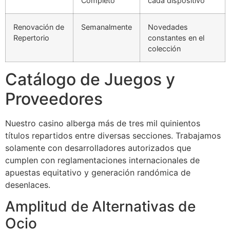
Completo
cada dispositivo
Renovación de
Semanalmente
Novedades
Repertorio
constantes en el
colección
Catálogo de Juegos y
Proveedores
Nuestro casino alberga más de tres mil quinientos
títulos repartidos entre diversas secciones. Trabajamos
solamente con desarrolladores autorizados que
cumplen con reglamentaciones internacionales de
apuestas equitativo y generación randómica de
desenlaces.
Amplitud de Alternativas de
Ocio