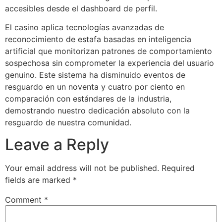
accesibles desde el dashboard de perfil.
El casino aplica tecnologías avanzadas de
reconocimiento de estafa basadas en inteligencia
artificial que monitorizan patrones de comportamiento
sospechosa sin comprometer la experiencia del usuario
genuino. Este sistema ha disminuido eventos de
resguardo en un noventa y cuatro por ciento en
comparación con estándares de la industria,
demostrando nuestro dedicación absoluto con la
resguardo de nuestra comunidad.
Leave a Reply
Your email address will not be published.
Required
fields are marked
*
Comment
*