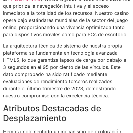
que prioriza la navegación intuitiva y el acceso
inmediato a la totalidad de los recursos. Nuestro casino
opera bajo estándares mundiales de la sector del juego
online, proporcionando una vivencia optimizada tanto
para dispositivos móviles como para PCs de escritorio.
La arquitectura técnica de sistema de nuestra propia
plataforma se fundamenta en tecnología avanzada
HTML5, lo que garantiza lapsos de carga por debajo a
3 segundos en el 95 por ciento de las vínculos. Este
dato comprobado ha sido ratificado mediante
evaluaciones de rendimiento terceros realizados
durante el último trimestre de 2023, demostrando
nuestro compromiso con la excelencia técnica.
Atributos Destacadas de
Desplazamiento
Hemos implementado un mecanismo de exploración