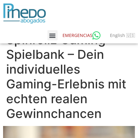
Spinrollz Gaming
English 🇺🇸
EMERGENCIAS
Spielbank – Dein
individuelles
Gaming-Erlebnis mit
echten realen
Gewinnchancen