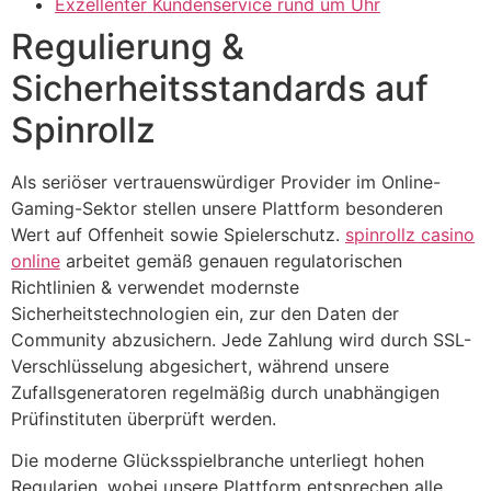
Exzellenter Kundenservice rund um Uhr
Regulierung &
Sicherheitsstandards auf
Spinrollz
Als seriöser vertrauenswürdiger Provider im Online-
Gaming-Sektor stellen unsere Plattform besonderen
Wert auf Offenheit sowie Spielerschutz.
spinrollz casino
online
arbeitet gemäß genauen regulatorischen
Richtlinien & verwendet modernste
Sicherheitstechnologien ein, zur den Daten der
Community abzusichern. Jede Zahlung wird durch SSL-
Verschlüsselung abgesichert, während unsere
Zufallsgeneratoren regelmäßig durch unabhängigen
Prüfinstituten überprüft werden.
Die moderne Glücksspielbranche unterliegt hohen
Regularien, wobei unsere Plattform entsprechen alle