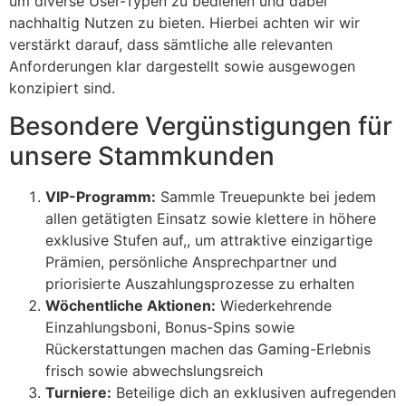
um diverse User-Typen zu bedienen und dabei
nachhaltig Nutzen zu bieten. Hierbei achten wir wir
verstärkt darauf, dass sämtliche alle relevanten
Anforderungen klar dargestellt sowie ausgewogen
konzipiert sind.
Besondere Vergünstigungen für
unsere Stammkunden
VIP-Programm:
Sammle Treuepunkte bei jedem
allen getätigten Einsatz sowie klettere in höhere
exklusive Stufen auf,, um attraktive einzigartige
Prämien, persönliche Ansprechpartner und
priorisierte Auszahlungsprozesse zu erhalten
Wöchentliche Aktionen:
Wiederkehrende
Einzahlungsboni, Bonus-Spins sowie
Rückerstattungen machen das Gaming-Erlebnis
frisch sowie abwechslungsreich
Turniere:
Beteilige dich an exklusiven aufregenden