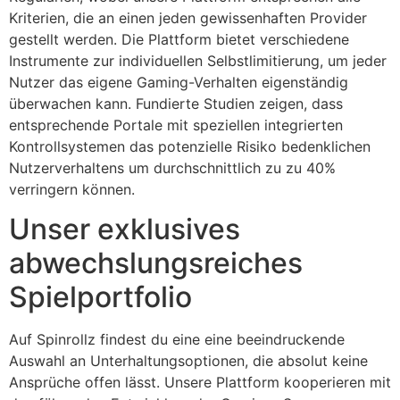
Kriterien, die an einen jeden gewissenhaften Provider
gestellt werden. Die Plattform bietet verschiedene
Instrumente zur individuellen Selbstlimitierung, um jeder
Nutzer das eigene Gaming-Verhalten eigenständig
überwachen kann. Fundierte Studien zeigen, dass
entsprechende Portale mit speziellen integrierten
Kontrollsystemen das potenzielle Risiko bedenklichen
Nutzerverhaltens um durchschnittlich zu zu 40%
verringern können.
Unser exklusives
abwechslungsreiches
Spielportfolio
Auf Spinrollz findest du eine eine beeindruckende
Auswahl an Unterhaltungsoptionen, die absolut keine
Ansprüche offen lässt. Unsere Plattform kooperieren mit