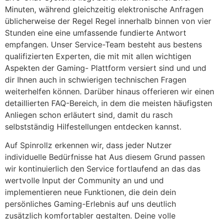
Minuten, während gleichzeitig elektronische Anfragen
üblicherweise der Regel Regel innerhalb binnen von vier
Stunden eine eine umfassende fundierte Antwort
empfangen. Unser Service-Team besteht aus bestens
qualifizierten Experten, die mit mit allen wichtigen
Aspekten der Gaming- Plattform versiert sind und und
dir Ihnen auch in schwierigen technischen Fragen
weiterhelfen können. Darüber hinaus offerieren wir einen
detaillierten FAQ-Bereich, in dem die meisten häufigsten
Anliegen schon erläutert sind, damit du rasch
selbstständig Hilfestellungen entdecken kannst.
Auf Spinrollz erkennen wir, dass jeder Nutzer
individuelle Bedürfnisse hat Aus diesem Grund passen
wir kontinuierlich den Service fortlaufend an das das
wertvolle Input der Community an und und
implementieren neue Funktionen, die dein dein
persönliches Gaming-Erlebnis auf uns deutlich
zusätzlich komfortabler gestalten. Deine volle