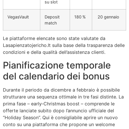
su slot
VegasVault
Deposit
180 %
20 gennaio
match
Le piattaforme elencate sono state valutate da
Lasapienzatojericho.It sulla base della trasparenza delle
condizioni e della qualità dell’assistenza clienti.
Pianificazione temporale
del calendario dei bonus
Durante il periodo da dicembre a febbraio è possibile
strutturare una sequenza ottimale in tre fasi distinte. La
prima fase – early‑Christmas boost – comprende le
offerte lanciate subito dopo l’annuncio ufficiale del
“Holiday Season”. Qui è consigliabile aprire un nuovo
conto su una piattaforma che propone un welcome