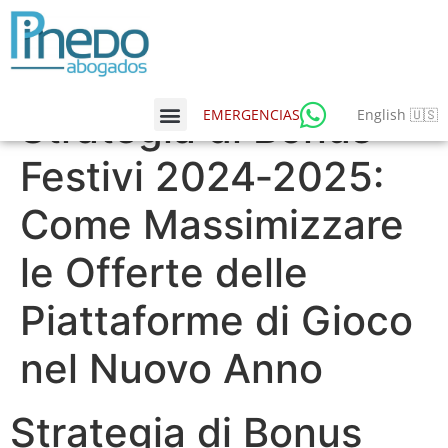
Strategia di Bonus
English 🇺🇸
EMERGENCIAS
Festivi 2024‑2025:
Come Massimizzare
le Offerte delle
Piattaforme di Gioco
nel Nuovo Anno
Strategia di Bonus