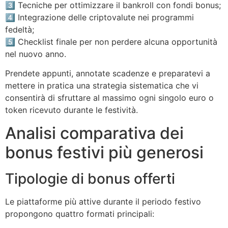
3️⃣ Tecniche per ottimizzare il bankroll con fondi bonus;
4️⃣ Integrazione delle criptovalute nei programmi
fedeltà;
5️⃣ Checklist finale per non perdere alcuna opportunità
nel nuovo anno.
Prendete appunti, annotate scadenze e preparatevi a
mettere in pratica una strategia sistematica che vi
consentirà di sfruttare al massimo ogni singolo euro o
token ricevuto durante le festività.
Analisi comparativa dei
bonus festivi più generosi
Tipologie di bonus offerti
Le piattaforme più attive durante il periodo festivo
propongono quattro formati principali: