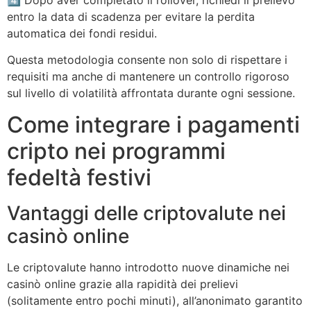
entro la data di scadenza per evitare la perdita
automatica dei fondi residui.
Questa metodologia consente non solo di rispettare i
requisiti ma anche di mantenere un controllo rigoroso
sul livello di volatilità affrontata durante ogni sessione.
Come integrare i pagamenti
cripto nei programmi
fedeltà festivi
Vantaggi delle criptovalute nei
casinò online
Le criptovalute hanno introdotto nuove dinamiche nei
casinò online grazie alla rapidità dei prelievi
(solitamente entro pochi minuti), all’anonimato garantito