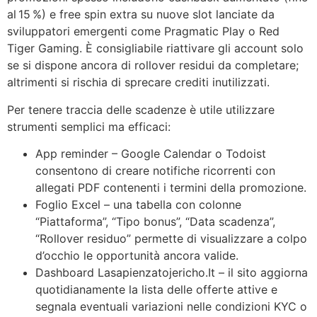
al 15 %) e free spin extra su nuove slot lanciate da
sviluppatori emergenti come Pragmatic Play o Red
Tiger Gaming. È consigliabile riattivare gli account solo
se si dispone ancora di rollover residui da completare;
altrimenti si rischia di sprecare crediti inutilizzati.
Per tenere traccia delle scadenze è utile utilizzare
strumenti semplici ma efficaci:
App reminder – Google Calendar o Todoist
consentono di creare notifiche ricorrenti con
allegati PDF contenenti i termini della promozione.
Foglio Excel – una tabella con colonne
“Piattaforma”, “Tipo bonus”, “Data scadenza”,
“Rollover residuo” permette di visualizzare a colpo
d’occhio le opportunità ancora valide.
Dashboard Lasapienzatojericho.It – il sito aggiorna
quotidianamente la lista delle offerte attive e
segnala eventuali variazioni nelle condizioni KYC o