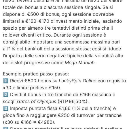
terzo, ovvero destinare al massimo un terzo del valore
totale del bonus a ciascuna sessione singola. Se si
dispone di €500 di bonus, ogni sessione dovrebbe
limitarsi a €160–€170 d’investimento iniziale, lasciando
spazio per almeno tre tentativi distinti prima che il
rollover diventi critico. Durante ogni sessione è
consigliabile impostare una scommessa massima pari
all’1 % del bankroll della sessione stessa; così si riduce
l’impatto delle serie negative tipiche della volatilità alta
delle slot progressive come
Mega Moolah
.
Esempio pratico passo‑passo:
1️⃣ Ricevi €500 bonus su
LuckySpin Online
con requisito
x30 e limite prelievo €150.
2️⃣ Dividi il bonus in tre tranche da €166 ciascuna e
scegli
Gates of Olympus
(RTP 96,50 %).
3️⃣ Imposta puntata fissa €1,66 (1 % della tranche) e
gioca fino a raggiungere €250 di turnover per tranche
(x30 su €166 ≈ €4980).
4️⃣ Dopo aver completato il rollover, richiedi il prelievo