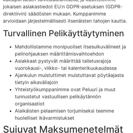
jokaisen asiakastiedot EU:n GDPR-asetuksen (GDPR-
direktiivin) säädösten mukaan. Kumppanimme
arvioidaan järjestelmällisesti itsenäisten tahojen kautta.
Turvallinen Pelikäyttäytyminen
Mahdollistamme monipuoliset itsesulkuvälineet ja
pelinohjauksen määrittämisvaihtoehdon
Asiakkaat pystyvät määrittää talletusrajoja
vuorokausi-, viikko- tai kalenterikuukaudessa
Ajankulun muistuttimet muistuttavat pöytäajasta
tietyin aikaväliajoin
Yhteistyökumppanimme ovat Peluuri ja muut
tunnustetut vastuullisen pelikäytännön
organisaatiot
Alaikäisten pelaamisen torjumiseksi teemme
huolelliset ikävarmistukset
Sujuvat Maksumenetelmät