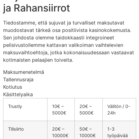
ja Rahansiirrot
Tiedostamme, että sujuvat ja turvalliset maksutavat
muodostavat tärkeä osa positiivista kasinokokemusta.
Sen johdosta olemme taidokkaasti integroineet
pelisivustollemme kattavan valikoiman vaihtelevien
maksuvaihtoehtoja, jotka kokonaisuudessaan vastaavat
kotimaisten pelaajien toiveita.
Maksumenetelmä
Tallennusraja
Kotiutus
Käsittelyaika
Trustly
10€ –
20€ –
Välitön / 0-
5000€
5000€
24h
Tilisiirto
20€ –
50€ –
1-3
10000€
10000€
työpäivää