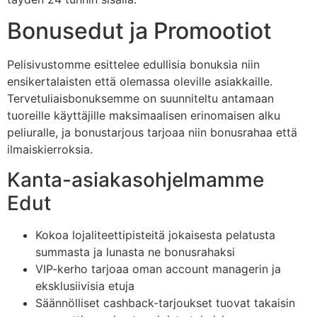
Bonusedut ja Promootiot
Pelisivustomme esittelee edullisia bonuksia niin
ensikertalaisten että olemassa oleville asiakkaille.
Tervetuliaisbonuksemme on suunniteltu antamaan
tuoreille käyttäjille maksimaalisen erinomaisen alku
peliuralle, ja bonustarjous tarjoaa niin bonusrahaa että
ilmaiskierroksia.
Kanta-asiakasohjelmamme
Edut
Kokoa lojaliteettipisteitä jokaisesta pelatusta
summasta ja lunasta ne bonusrahaksi
VIP-kerho tarjoaa oman account managerin ja
eksklusiivisia etuja
Säännölliset cashback-tarjoukset tuovat takaisin