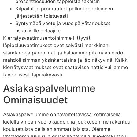
prosenttiosuuden tappioista takaisin
Kilpailut ja promootiot palkintopooleineen
järjestetään toistuvasti
Syntymäpäiväetu ja vuosipäivätarjoukset
uskollisille pelaajille
Kierrätysvaatimusehtoihimme liittyvät
läpipeluuvaatimukset ovat selvästi markkinan
standardeja paremmat, ja haluamme pitämään ehdot
mahdollisimman yksinkertaisina ja läpinäkyvinä. Kaikki
kierrätysvaatimukset ovat saatavissa nettisivuillamme
täydellisesti läpinäkyvästi.
Asiakaspalvelumme
Ominaisuudet
Asiakaspalvelumme on tavoitettavissa kotimaisella
kielellä ympäri vuorokauden, ja joukkueemme rakentuu
koulutetuista pelialan ammattilaisista. Olemme
yhteydessä lukuisilla erilaisilla tavoilla: live-keskustelu