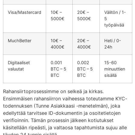
Visa/Mastercard
10€ –
20€ –
Välitön / 1-
5000€
5000€
5
työpäivää
MuchBetter
10€ –
20€ –
Heti / 0-
4000€
4000€
24h
Digitaaliset
0.001
0.002
15-60
valuutat
BTC – 5
BTC – 5
minuuttien
BTC
BTC
sisällä
Rahansiirtoprosessimme on selkeä ja kirkas.
Ensimmäisen rahansiirron vaiheessa toteutamme KYC-
todennuksen (Tunne Asiakkaasi -menetelmän), joka
edellyttää tarvitsee ID-dokumentin ja osoitetietojen
verifioinnin. Tämän prosessin jälkeen kotiutukset
käsitellään ripeästi, ja valtaosa tapahtumista sujuu alle
täyden 24 tunnin sisällä.