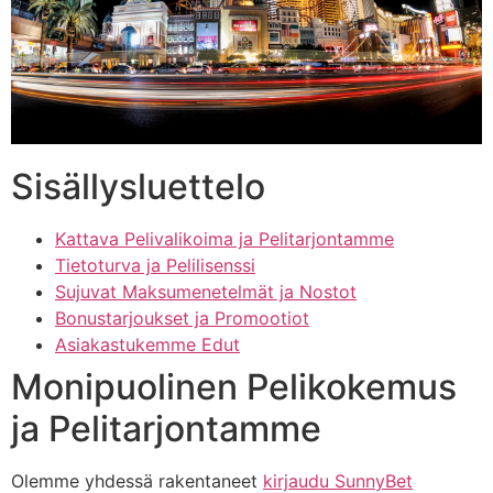
Sisällysluettelo
Kattava Pelivalikoima ja Pelitarjontamme
Tietoturva ja Pelilisenssi
Sujuvat Maksumenetelmät ja Nostot
Bonustarjoukset ja Promootiot
Asiakastukemme Edut
Monipuolinen Pelikokemus
ja Pelitarjontamme
Olemme yhdessä rakentaneet
kirjaudu SunnyBet