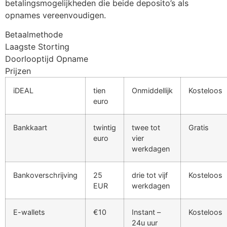
betalingsmogelijkheden die beide deposito’s als
opnames vereenvoudigen.
Betaalmethode
Laagste Storting
Doorlooptijd Opname
Prijzen
iDEAL
tien
Onmiddellijk
Kosteloos
euro
Bankkaart
twintig
twee tot
Gratis
euro
vier
werkdagen
Bankoverschrijving
25
drie tot vijf
Kosteloos
EUR
werkdagen
E-wallets
€10
Instant –
Kosteloos
24u uur