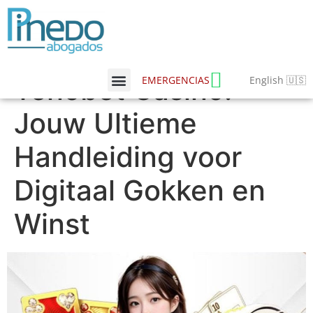
Tenobet Casino:
English 🇺🇸
EMERGENCIAS
Jouw Ultieme
Handleiding voor
Digitaal Gokken en
Winst