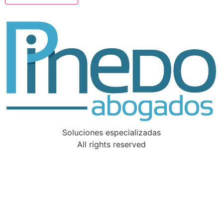
Soluciones especializadas
All rights reserved