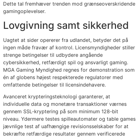
Dette tal fremhæver trenden mod grænseoverskridende
gamingoplevelser.
Lovgivning samt sikkerhed
Uagtet at sider opererer fra udlandet, betyder det på
ingen måde fravær af kontrol. Licensmyndigheder stiller
strenge betingelser til udbydere angående
cybersikkerhed, retfærdigt spil og ansvarligt gaming.
MGA Gaming Myndighed regnes for demonstration som
én af globens højest respekterede regulatorer med
omfattende betingelser til licensindehavere.
Avanceret krypteringsteknologi garanterer, at
individuelle data og monetære transaktioner værnes
gennem SSL-kryptering på som minimum 128-bit
niveau. Ydermere testes spilleautomater og table games
jævnlige test af uafhængige revisionsselskaber for at
bekræfte retfærdige resultater gennem verificerede