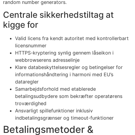
random number generators.
Centrale sikkerhedstiltag at
kigge for
Valid licens fra kendt autoritet med kontrollerbart
licensnummer
HTTPS-kryptering synlig gennem låseikon i
webbrowserens adresselinje
Klare databeskyttelsesregler og betingelser for
informationshåndtering i harmoni med EU’s
dataregler
Samarbejdsforhold med etablerede
betalingsudbydere som bekræfter operatørens
troværdighed
Ansvarligt spillefunktioner inklusiv
indbetalingsgrænser og timeout-funktioner
Betalingsmetoder &