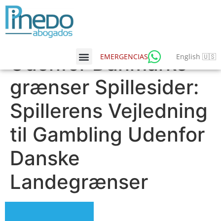
Udenfor Danmarks
English 🇺🇸
EMERGENCIAS
grænser Spillesider:
Spillerens Vejledning
til Gambling Udenfor
Danske
Landegrænser