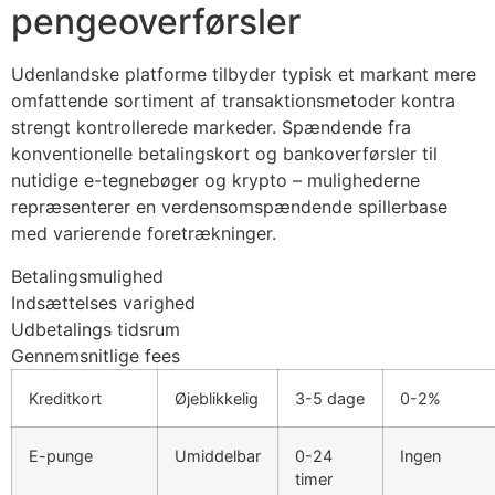
pengeoverførsler
Udenlandske platforme tilbyder typisk et markant mere
omfattende sortiment af transaktionsmetoder kontra
strengt kontrollerede markeder. Spændende fra
konventionelle betalingskort og bankoverførsler til
nutidige e-tegnebøger og krypto – mulighederne
repræsenterer en verdensomspændende spillerbase
med varierende foretrækninger.
Betalingsmulighed
Indsættelses varighed
Udbetalings tidsrum
Gennemsnitlige fees
Kreditkort
Øjeblikkelig
3-5 dage
0-2%
E-punge
Umiddelbar
0-24
Ingen
timer