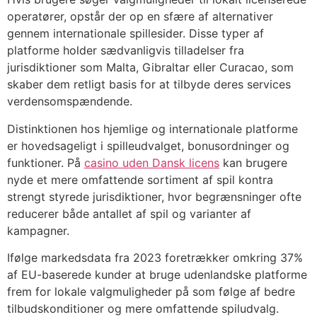
operatører, opstår der op en sfære af alternativer
gennem internationale spillesider. Disse typer af
platforme holder sædvanligvis tilladelser fra
jurisdiktioner som Malta, Gibraltar eller Curacao, som
skaber dem retligt basis for at tilbyde deres services
verdensomspændende.
Distinktionen hos hjemlige og internationale platforme
er hovedsageligt i spilleudvalget, bonusordninger og
funktioner. På
casino uden Dansk licens
kan brugere
nyde et mere omfattende sortiment af spil kontra
strengt styrede jurisdiktioner, hvor begrænsninger ofte
reducerer både antallet af spil og varianter af
kampagner.
Ifølge markedsdata fra 2023 foretrækker omkring 37%
af EU-baserede kunder at bruge udenlandske platforme
frem for lokale valgmuligheder på som følge af bedre
tilbudskonditioner og mere omfattende spiludvalg.