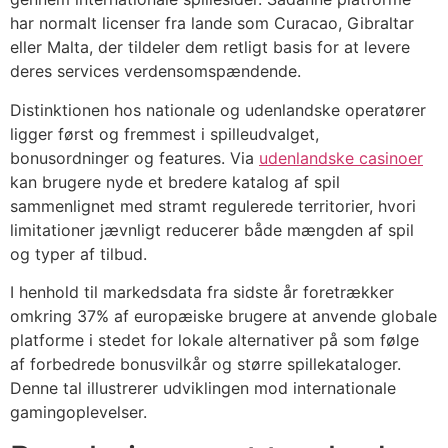
har normalt licenser fra lande som Curacao, Gibraltar
eller Malta, der tildeler dem retligt basis for at levere
deres services verdensomspændende.
Distinktionen hos nationale og udenlandske operatører
ligger først og fremmest i spilleudvalget,
bonusordninger og features. Via
udenlandske casinoer
kan brugere nyde et bredere katalog af spil
sammenlignet med stramt regulerede territorier, hvori
limitationer jævnligt reducerer både mængden af spil
og typer af tilbud.
I henhold til markedsdata fra sidste år foretrækker
omkring 37% af europæiske brugere at anvende globale
platforme i stedet for lokale alternativer på som følge
af forbedrede bonusvilkår og større spillekataloger.
Denne tal illustrerer udviklingen mod internationale
gamingoplevelser.