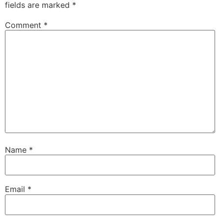
fields are marked
*
Comment
*
Name
*
Email
*