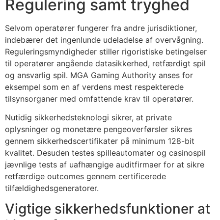
Regulering samt tryghed
Selvom operatører fungerer fra andre jurisdiktioner,
indebærer det ingenlunde udeladelse af overvågning.
Reguleringsmyndigheder stiller rigoristiske betingelser
til operatører angående datasikkerhed, retfærdigt spil
og ansvarlig spil. MGA Gaming Authority anses for
eksempel som en af verdens mest respekterede
tilsynsorganer med omfattende krav til operatører.
Nutidig sikkerhedsteknologi sikrer, at private
oplysninger og monetære pengeoverførsler sikres
gennem sikkerhedscertifikater på minimum 128-bit
kvalitet. Desuden testes spilleautomater og casinospil
jævnlige tests af uafhængige auditfirmaer for at sikre
retfærdige outcomes gennem certificerede
tilfældighedsgeneratorer.
Vigtige sikkerhedsfunktioner at