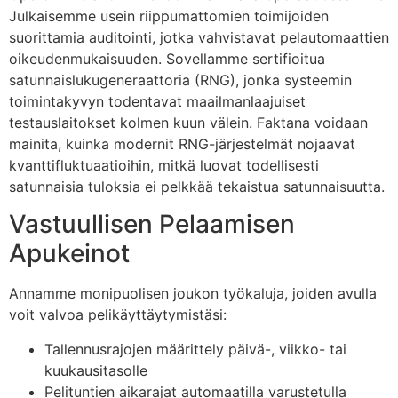
Julkaisemme usein riippumattomien toimijoiden
suorittamia auditointi, jotka vahvistavat pelautomaattien
oikeudenmukaisuuden. Sovellamme sertifioitua
satunnaislukugeneraattoria (RNG), jonka systeemin
toimintakyvyn todentavat maailmanlaajuiset
testauslaitokset kolmen kuun välein. Faktana voidaan
mainita, kuinka modernit RNG-järjestelmät nojaavat
kvanttifluktuaatioihin, mitkä luovat todellisesti
satunnaisia tuloksia ei pelkkää tekaistua satunnaisuutta.
Vastuullisen Pelaamisen
Apukeinot
Annamme monipuolisen joukon työkaluja, joiden avulla
voit valvoa pelikäyttäytymistäsi:
Tallennusrajojen määrittely päivä-, viikko- tai
kuukausitasolle
Pelituntien aikarajat automaatilla varustetulla