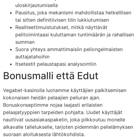
uloskirjautumisella
Pausitus, joka mekanismi mahdollistaa hetkelllisen
tai sitten definitiivisen tilin lukkiutumisen
Realiteettimuistutukset, mitkä näyttävät
pelitoimintaasi kuluttaman tuntimäärän ja rahallisen
summan
Suora yhteys ammattimaisiin peliongelmaisten
auttajatahoihin
Itsetestit pelaustapasi analysointiin
Bonusmalli että Edut
Vegabet-kasinolla luotamme käyttäjien palkitsemisen
kokonaisen heidän pelaajien peliuran ajan.
Bonuskonseptimme nojaa laajasti erilaisten
pelaajatyyppien tarpeiden pohjalta. Uudet käyttäjät
nauttivat uusasiakaspaketin, joka pilkkoutuu monelle
alkavalle talletukselle, tarjoten pidemmän pelielämyksen
suoraan aloituksesta lähtökohdista.