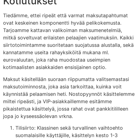
Kotiutukset
Tiedämme, ettei ripeät että varmat maksutapahtumat
ovat keskeinen komponentti hyvää pelikokemusta.
Tarjoamme kattavan valikoiman maksumenetelmiä,
mitkä soveltuvat erilaisten pelaajien vaatimuksiin. Kaikki
siirtotoimintamme suoritetaan suojatussa alustalla, sekä
kannatamme useita rahayksiköitä mukana ml.
eurovaluutan, joka raha muodostaa useimpien
kotimaalisten asiakkaiden ensisijainen optio.
Maksut käsitellään suoraan riippumatta valitsemastasi
maksutoiminnosta, joka asia tarkoittaa, kuinka voit
käynnistää pelaamisen heti. Nostopyynnöt käsittelemme
miltei ripeästi, ja VIP-asiakkaillemme esitämme
pikaistettua käsittelyä, jossa rahat ovat pankkitililleen
jopa jo kyseessäolevan vrkna.
Tilisiirto: Klassinen sekä turvallinen vaihtoehto
suomalaisille käyttäjille, käsittelyn kesto 1-3