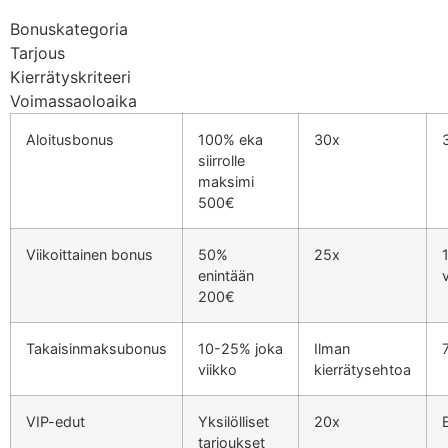
Bonuskategoria
Tarjous
Kierrätyskriteeri
Voimassaoloaika
Aloitusbonus
100% eka
30x
siirrolle
maksimi
500€
Viikoittainen bonus
50%
25x
enintään
200€
Takaisinmaksubonus
10-25% joka
Ilman
viikko
kierrätysehtoa
VIP-edut
Yksilölliset
20x
tarjoukset