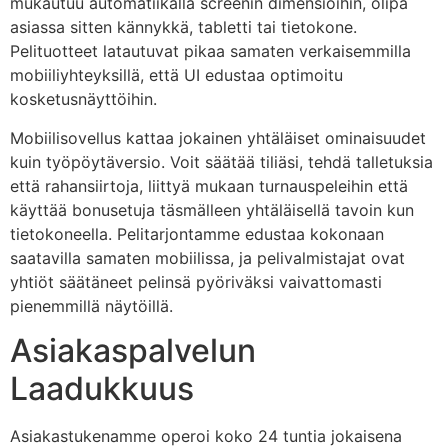
mukautuu automatiikalla screenin dimensioihin, olipa
asiassa sitten kännykkä, tabletti tai tietokone.
Pelituotteet latautuvat pikaa samaten verkaisemmilla
mobiiliyhteyksillä, että UI edustaa optimoitu
kosketusnäyttöihin.
Mobiilisovellus kattaa jokainen yhtäläiset ominaisuudet
kuin työpöytäversio. Voit säätää tiliäsi, tehdä talletuksia
että rahansiirtoja, liittyä mukaan turnauspeleihin että
käyttää bonusetuja täsmälleen yhtäläisellä tavoin kun
tietokoneella. Pelitarjontamme edustaa kokonaan
saatavilla samaten mobiilissa, ja pelivalmistajat ovat
yhtiöt säätäneet pelinsä pyöriväksi vaivattomasti
pienemmillä näytöillä.
Asiakaspalvelun
Laadukkuus
Asiakastukenamme operoi koko 24 tuntia jokaisena