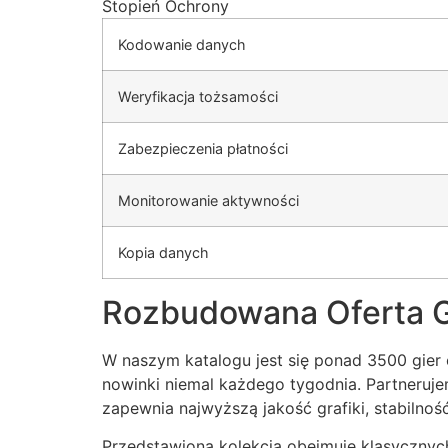
Stopień Ochrony
Kodowanie danych
Weryfikacja tożsamości
Zabezpieczenia płatności
Monitorowanie aktywności
Kopia danych
Rozbudowana Oferta G
W naszym katalogu jest się ponad 3500 gier
nowinki niemal każdego tygodnia. Partnerujem
zapewnia najwyższą jakość grafiki, stabilno
Przedstawiona kolekcja obejmuje klasyczny