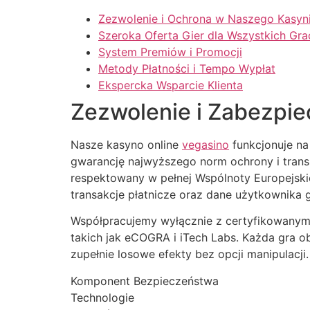
Zezwolenie i Ochrona w Naszego Kasyn
Szeroka Oferta Gier dla Wszystkich Gra
System Premiów i Promocji
Metody Płatności i Tempo Wypłat
Ekspercka Wsparcie Klienta
Zezwolenie i Zabezpi
Nasze kasyno online
vegasino
funkcjonuje na
gwarancję najwyższego norm ochrony i trans
respektowany w pełnej Wspólnoty Europejskie
transakcje płatnicze oraz dane użytkownika
Współpracujemy wyłącznie z certyfikowanymi 
takich jak eCOGRA i iTech Labs. Każda gra 
zupełnie losowe efekty bez opcji manipulacji.
Komponent Bezpieczeństwa
Technologie