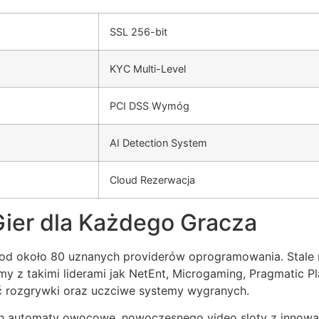
SSL 256-bit
KYC Multi-Level
PCI DSS Wymóg
AI Detection System
Cloud Rezerwacja
ier dla Każdego Gracza
 od około 80 uznanych providerów oprogramowania. Stale
y z takimi liderami jak NetEnt, Microgaming, Pragmatic Pl
ść rozgrywki oraz uczciwe systemy wygranych.
ch automaty owocowe, nowoczesnego video sloty z innowa