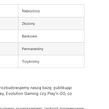
Najwyższy
Złożony
Bankowe
Permanentny
Trzykrotny
 rozbudowujemy naszą bazę, publikując
ay, Evolution Gaming czy Play’n GO, co
cyjnego rozwiązaniami, jackpot progresywne