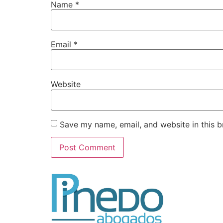
Name
*
Email
*
Website
Save my name, email, and website in this b