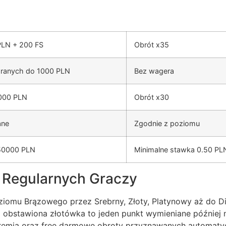
PLN + 200 FS
Obrót x35
ranych do 1000 PLN
Bez wagera
000 PLN
Obrót x30
ane
Zgodnie z poziomu
50000 PLN
Minimalne stawka 0.50 PL
 Regularnych Graczy
ziomu Brązowego przez Srebrny, Złoty, Platynowy aż do
 obstawiona złotówka to jeden punkt wymieniane później n
remia oraz free darmowe obroty przyznawanych automatyc