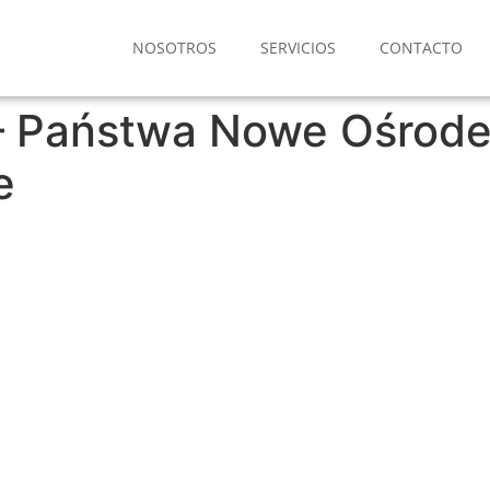
NOSOTROS
SERVICIOS
CONTACTO
 – Państwa Nowe Ośrod
e