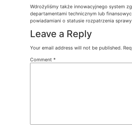
Wdrożyliśmy także innowacyjnego system zgł
departamentami technicznym lub finansowych.
powiadamiani o statusie rozpatrzenia spraw
Leave a Reply
Your email address will not be published.
Req
Comment
*