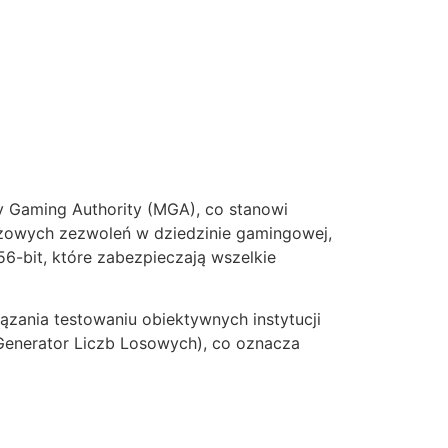
y Gaming Authority (MGA), co stanowi
iżowych zezwoleń w dziedzinie gamingowej,
6-bit, które zabezpieczają wszelkie
ązania testowaniu obiektywnych instytucji
Generator Liczb Losowych), co oznacza