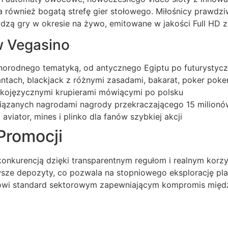
a również bogatą strefę gier stołowego. Miłośnicy prawdz
zą gry w okresie na żywo, emitowane w jakości Full HD z
w Vegasino
norodnego tematyką, od antycznego Egiptu po futurystyc
antach, blackjack z różnymi zasadami, bakarat, poker poke
lskojęzycznymi krupierami mówiącymi po polsku
iązanych nagrodami nagrody przekraczającego 15 milionó
 aviator, mines i plinko dla fanów szybkiej akcji
Promocji
konkurencją dzięki transparentnym regułom i realnym kor
rwsze depozyty, co pozwala na stopniowego eksplorację p
nowi standard sektorowym zapewniającym kompromis między