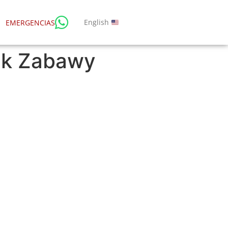
English
EMERGENCIAS
ek Zabawy