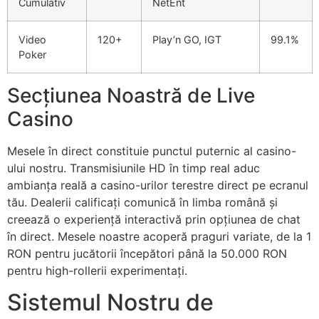
Cumulativ
NetEnt
Video
120+
Play’n GO, IGT
99.1%
Poker
Secțiunea Noastră de Live
Casino
Mesele în direct constituie punctul puternic al casino-
ului nostru. Transmisiunile HD în timp real aduc
ambianța reală a casino-urilor terestre direct pe ecranul
tău. Dealerii calificați comunică în limba română și
creează o experiență interactivă prin opțiunea de chat
în direct. Mesele noastre acoperă praguri variate, de la 1
RON pentru jucătorii începători până la 50.000 RON
pentru high-rollerii experimentați.
Sistemul Nostru de