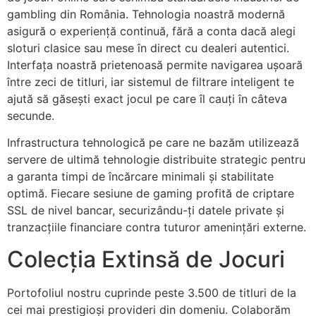
gambling din România. Tehnologia noastră modernă
asigură o experiență continuă, fără a conta dacă alegi
sloturi clasice sau mese în direct cu dealeri autentici.
Interfața noastră prietenoasă permite navigarea ușoară
între zeci de titluri, iar sistemul de filtrare inteligent te
ajută să găsești exact jocul pe care îl cauți în câteva
secunde.
Infrastructura tehnologică pe care ne bazăm utilizează
servere de ultimă tehnologie distribuite strategic pentru
a garanta timpi de încărcare minimali și stabilitate
optimă. Fiecare sesiune de gaming profită de criptare
SSL de nivel bancar, securizându-ți datele private și
tranzacțiile financiare contra tuturor amenințări externe.
Colecția Extinsă de Jocuri
Portofoliul nostru cuprinde peste 3.500 de titluri de la
cei mai prestigioși provideri din domeniu. Colaborăm