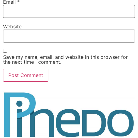
Email
*
Website
Save my name, email, and website in this browser for
the next time I comment.