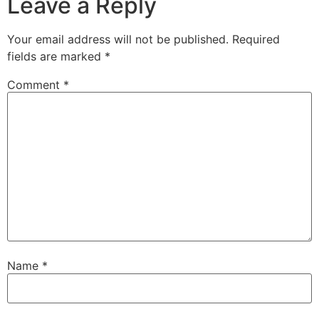
Leave a Reply
Your email address will not be published.
Required
fields are marked
*
Comment
*
Name
*