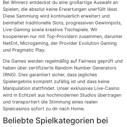
Bei Winnerz entdeckst du eine großartige Auswahl an
Spielen, die absolut keine Erwartungen unerfüllt lässt.
Diese Sammlung wird kontinuierlich erweitert und
beinhaltet traditionelle Slots, progressiven Gewinnpots,
Live-Gaming sowie kreative Tischspiele. Wir
kooperieren nur mit Top-Providern zusammen, darunter
NetEnt, Microgaming, der Provider Evolution Gaming
und Pragmatic Play.
Die Games werden regelmäßig auf Fairness geprüft und
haben über zertifizierte Random Number Generators
(RNG). Dies garantiert sicher, dass jegliches
Spielergebnis komplett zufällig ist und dass keine
Manipulation stattfindet. Unser exklusives Live-Casino
wird in Echtzeit aus hochmodernen Studios übertragen
und transportiert die Stimmung eines realen
Spielcasinos sofort zu dir nach Home.
Beliebte Spielkategorien bei