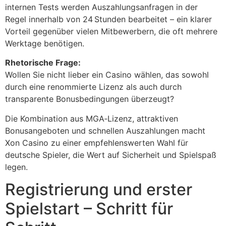
internen Tests werden Auszahlungsanfragen in der
Regel innerhalb von 24 Stunden bearbeitet – ein klarer
Vorteil gegenüber vielen Mitbewerbern, die oft mehrere
Werktage benötigen.
Rhetorische Frage:
Wollen Sie nicht lieber ein Casino wählen, das sowohl
durch eine renommierte Lizenz als auch durch
transparente Bonusbedingungen überzeugt?
Die Kombination aus MGA‑Lizenz, attraktiven
Bonusangeboten und schnellen Auszahlungen macht
Xon Casino zu einer empfehlenswerten Wahl für
deutsche Spieler, die Wert auf Sicherheit und Spielspaß
legen.
Registrierung und erster
Spielstart – Schritt für