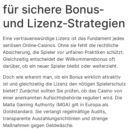
für sichere Bonus‑
und Lizenz‑Strategien
Eine vertrauenswürdige Lizenz ist das Fundament jedes
seriösen Online‑Casinos. Ohne sie fehlt die rechtliche
Absicherung, die Spieler vor unfairen Praktiken schützt.
Gleichzeitig entscheidet der Willkommensbonus oft
darüber, ob ein neuer Spieler bleibt oder weiterzieht.
Doch wie erkennt man, ob ein Bonus wirklich attraktiv
ist und gleichzeitig die Lizenz den nötigen Spielerschutz
bietet? Zunächst sollten Sie prüfen, ob das Casino von
einer anerkannten Aufsichtsbehörde reguliert wird. Die
Malta Gaming Authority (MGA) gilt in Europa als
Goldstandard. Sie verlangt regelmäßige Audits,
transparente Auszahlungsrichtlinien und strenge
Maßnahmen gegen Geldwäsche.