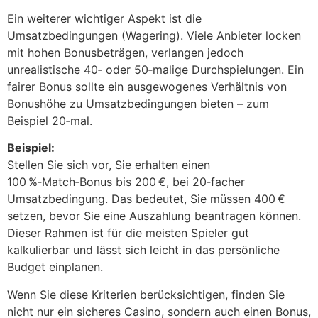
Ein weiterer wichtiger Aspekt ist die
Umsatzbedingungen (Wagering). Viele Anbieter locken
mit hohen Bonusbeträgen, verlangen jedoch
unrealistische 40‑ oder 50‑malige Durchspielungen. Ein
fairer Bonus sollte ein ausgewogenes Verhältnis von
Bonushöhe zu Umsatzbedingungen bieten – zum
Beispiel 20‑mal.
Beispiel:
Stellen Sie sich vor, Sie erhalten einen
100 %‑Match‑Bonus bis 200 €, bei 20‑facher
Umsatzbedingung. Das bedeutet, Sie müssen 400 €
setzen, bevor Sie eine Auszahlung beantragen können.
Dieser Rahmen ist für die meisten Spieler gut
kalkulierbar und lässt sich leicht in das persönliche
Budget einplanen.
Wenn Sie diese Kriterien berücksichtigen, finden Sie
nicht nur ein sicheres Casino, sondern auch einen Bonus,