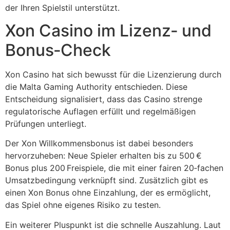
der Ihren Spielstil unterstützt.
Xon Casino im Lizenz‑ und
Bonus‑Check
Xon Casino hat sich bewusst für die Lizenzierung durch
die Malta Gaming Authority entschieden. Diese
Entscheidung signalisiert, dass das Casino strenge
regulatorische Auflagen erfüllt und regelmäßigen
Prüfungen unterliegt.
Der Xon Willkommensbonus ist dabei besonders
hervorzuheben: Neue Spieler erhalten bis zu 500 €
Bonus plus 200 Freispiele, die mit einer fairen 20‑fachen
Umsatzbedingung verknüpft sind. Zusätzlich gibt es
einen Xon Bonus ohne Einzahlung, der es ermöglicht,
das Spiel ohne eigenes Risiko zu testen.
Ein weiterer Pluspunkt ist die schnelle Auszahlung. Laut