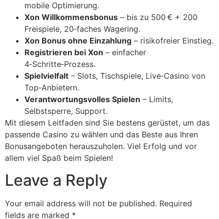
mobile Optimierung.
Xon Willkommensbonus
– bis zu 500 € + 200
Freispiele, 20‑faches Wagering.
Xon Bonus ohne Einzahlung
– risikofreier Einstieg.
Registrieren bei Xon
– einfacher
4‑Schritte‑Prozess.
Spielvielfalt
– Slots, Tischspiele, Live‑Casino von
Top‑Anbietern.
Verantwortungsvolles Spielen
– Limits,
Selbstsperre, Support.
Mit diesem Leitfaden sind Sie bestens gerüstet, um das
passende Casino zu wählen und das Beste aus Ihren
Bonusangeboten herauszuholen. Viel Erfolg und vor
allem viel Spaß beim Spielen!
Leave a Reply
Your email address will not be published.
Required
fields are marked
*