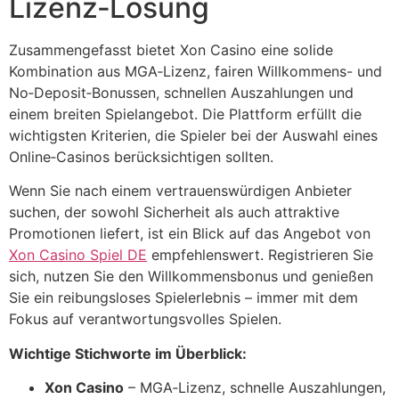
Lizenz‑Lösung
Zusammengefasst bietet Xon Casino eine solide
Kombination aus MGA‑Lizenz, fairen Willkommens- und
No‑Deposit‑Bonussen, schnellen Auszahlungen und
einem breiten Spielangebot. Die Plattform erfüllt die
wichtigsten Kriterien, die Spieler bei der Auswahl eines
Online‑Casinos berücksichtigen sollten.
Wenn Sie nach einem vertrauenswürdigen Anbieter
suchen, der sowohl Sicherheit als auch attraktive
Promotionen liefert, ist ein Blick auf das Angebot von
Xon Casino Spiel DE
empfehlenswert. Registrieren Sie
sich, nutzen Sie den Willkommensbonus und genießen
Sie ein reibungsloses Spielerlebnis – immer mit dem
Fokus auf verantwortungsvolles Spielen.
Wichtige Stichworte im Überblick:
Xon Casino
– MGA‑Lizenz, schnelle Auszahlungen,