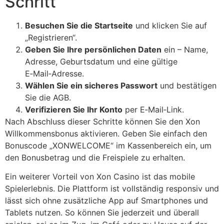
Schritt
Besuchen Sie die Startseite
und klicken Sie auf
„Registrieren“.
Geben Sie Ihre persönlichen Daten
ein – Name,
Adresse, Geburtsdatum und eine gültige
E‑Mail‑Adresse.
Wählen Sie ein sicheres Passwort
und bestätigen
Sie die AGB.
Verifizieren Sie Ihr Konto
per E‑Mail‑Link.
Nach Abschluss dieser Schritte können Sie den Xon
Willkommensbonus aktivieren. Geben Sie einfach den
Bonuscode „XONWELCOME“ im Kassenbereich ein, um
den Bonusbetrag und die Freispiele zu erhalten.
Ein weiterer Vorteil von Xon Casino ist das mobile
Spielerlebnis. Die Plattform ist vollständig responsiv und
lässt sich ohne zusätzliche App auf Smartphones und
Tablets nutzen. So können Sie jederzeit und überall