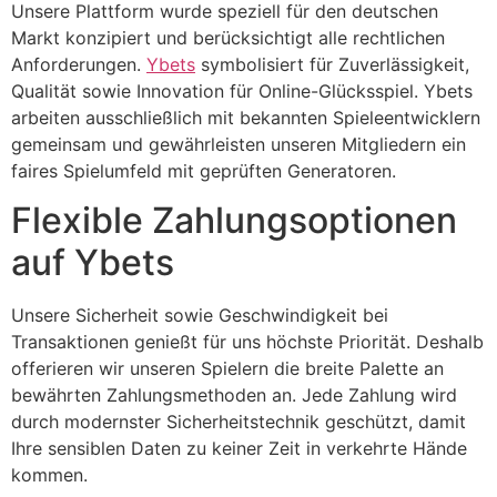
Unsere Plattform wurde speziell für den deutschen
Markt konzipiert und berücksichtigt alle rechtlichen
Anforderungen.
Ybets
symbolisiert für Zuverlässigkeit,
Qualität sowie Innovation für Online-Glücksspiel. Ybets
arbeiten ausschließlich mit bekannten Spieleentwicklern
gemeinsam und gewährleisten unseren Mitgliedern ein
faires Spielumfeld mit geprüften Generatoren.
Flexible Zahlungsoptionen
auf Ybets
Unsere Sicherheit sowie Geschwindigkeit bei
Transaktionen genießt für uns höchste Priorität. Deshalb
offerieren wir unseren Spielern die breite Palette an
bewährten Zahlungsmethoden an. Jede Zahlung wird
durch modernster Sicherheitstechnik geschützt, damit
Ihre sensiblen Daten zu keiner Zeit in verkehrte Hände
kommen.