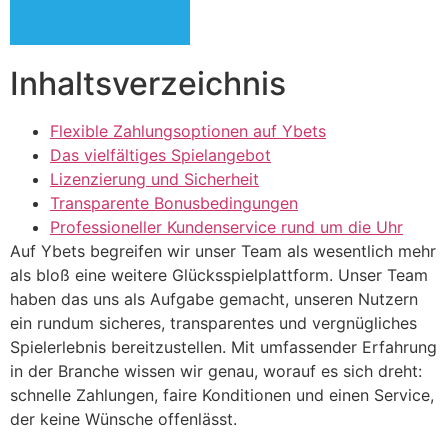
Inhaltsverzeichnis
Flexible Zahlungsoptionen auf Ybets
Das vielfältiges Spielangebot
Lizenzierung und Sicherheit
Transparente Bonusbedingungen
Professioneller Kundenservice rund um die Uhr
Auf Ybets begreifen wir unser Team als wesentlich mehr
als bloß eine weitere Glücksspielplattform. Unser Team
haben das uns als Aufgabe gemacht, unseren Nutzern
ein rundum sicheres, transparentes und vergnügliches
Spielerlebnis bereitzustellen. Mit umfassender Erfahrung
in der Branche wissen wir genau, worauf es sich dreht:
schnelle Zahlungen, faire Konditionen und einen Service,
der keine Wünsche offenlässt.