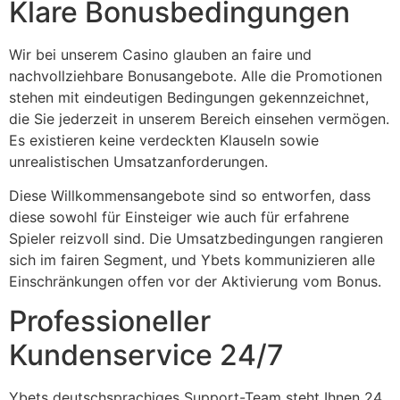
Klare Bonusbedingungen
Wir bei unserem Casino glauben an faire und
nachvollziehbare Bonusangebote. Alle die Promotionen
stehen mit eindeutigen Bedingungen gekennzeichnet,
die Sie jederzeit in unserem Bereich einsehen vermögen.
Es existieren keine verdeckten Klauseln sowie
unrealistischen Umsatzanforderungen.
Diese Willkommensangebote sind so entworfen, dass
diese sowohl für Einsteiger wie auch für erfahrene
Spieler reizvoll sind. Die Umsatzbedingungen rangieren
sich im fairen Segment, und Ybets kommunizieren alle
Einschränkungen offen vor der Aktivierung vom Bonus.
Professioneller
Kundenservice 24/7
Ybets deutschsprachiges Support-Team steht Ihnen 24